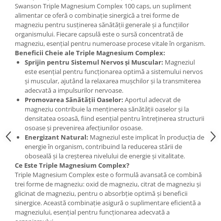
Under Armour
Swanson Triple Magnesium Complex 100 caps, un supliment
alimentar ce oferă o combinație sinergică a trei forme de
Universal
magneziu pentru susținerea sănătății generale și a funcțiilor
Vitargo
organismului. Fiecare capsulă este o sursă concentrată de
magneziu, esențial pentru numeroase procese vitale în organism.
Weider
Beneficii Cheie ale Triple Magnesium Complex:
Zenana
Sprijin pentru Sistemul Nervos și Muscular:
Magneziul
este esențial pentru funcționarea optimă a sistemului nervos
și muscular, ajutând la relaxarea mușchilor și la transmiterea
adecvată a impulsurilor nervoase.
Promovarea Sănătății Oaselor:
Aportul adecvat de
magneziu contribuie la menținerea sănătății oaselor și la
densitatea osoasă, fiind esențial pentru întreținerea structurii
osoase și prevenirea afecțiunilor osoase.
Energizant Natural:
Magneziul este implicat în producția de
energie în organism, contribuind la reducerea stării de
oboseală și la creșterea nivelului de energie și vitalitate.
Ce Este Triple Magnesium Complex?
Triple Magnesium Complex este o formulă avansată ce combină
trei forme de magneziu: oxid de magneziu, citrat de magneziu și
glicinat de magneziu, pentru o absorbție optimă și beneficii
sinergice. Această combinație asigură o suplimentare eficientă a
magneziului, esențial pentru funcționarea adecvată a