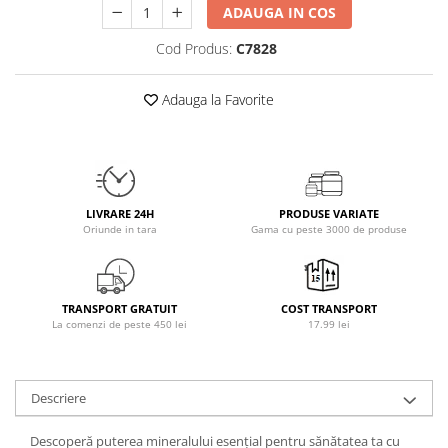
ADAUGA IN COS
Osavi
PerfectShaker
Cod Produs:
C7828
PeScience
Power System
Adauga la Favorite
Pro Supps
Pro Tan
Puritan`s Pride
Raw Nutrition
LIVRARE 24H
PRODUSE VARIATE
REDCON1
Oriunde in tara
Gama cu peste 3000 de produse
Revoflex
Rich Piana 5% Nutrition
RIPT
TRANSPORT GRATUIT
COST TRANSPORT
La comenzi de peste 450 lei
17.99 lei
Scitec
Scivation
Skill Nutrition
Descriere
Smart Shake
Swanson
Descoperă puterea mineralului esențial pentru sănătatea ta cu