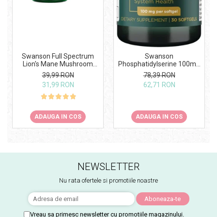
Swanson Full Spectrum
Swanson
Lion's Mane Mushroom
Phosphatidylserine 100mg
500mg 60 caps
30 softgels
39,99 RON
78,39 RON
31,99 RON
62,71 RON
ADAUGA IN COS
ADAUGA IN COS
NEWSLETTER
Nu rata ofertele si promotiile noastre
Vreau sa primesc newsletter cu promotiile magazinului.