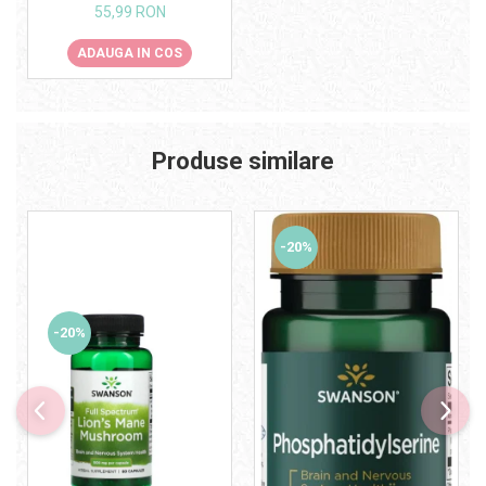
mg 100 caps
55,99 RON
ADAUGA IN COS
Produse similare
-20%
-20%