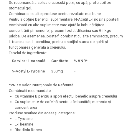
Se recomandă a se lua o capsulă pe zi, cu apă, preferabil pe
Under Armour
stomacul gol.
Universal
Combinarea cu alte produse pentru rezultate mai bune:
Vitargo
Pentru a obține beneficii suplimentare, N-Acetil L-Tirozina poate fi
combinată cu alte suplimente care ajută la îmbunătățirea
Weider
concentrării și memoriei, precum fosfatidilserina sau Ginkgo
Zenana
Biloba. De asemenea, poate fi combinat cu alte aminoacizi, precum
L-teanina sau L-carnitina, pentru a sprijini starea de spirit și
funcționarea generală a creierului.
Tabelul de ingrediente:
Servire: 1 capsulă
Cantitate
% VNR*
N-Acetyl L-Tyrosine
350mg
-
*VNR = Valori Nutriționale de Referință
Combinații recomandate:
Cu vitamine B pentru a spori efectul benefic asupra creierului
Cu suplimente de cafeină pentru a îmbunătăți memoria și
concentrarea
Produse similare din aceeași categorie:
L-Tyrosine
L-Theanine
Rhodiola Rosea