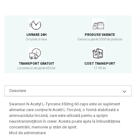
Osavi
PerfectShaker
PeScience
Power System
LIVRARE 24H
PRODUSE VARIATE
Pro Supps
Oriunde in tara
Gama cu peste 3000 de produse
Pro Tan
Puritan`s Pride
Raw Nutrition
TRANSPORT GRATUIT
COST TRANSPORT
REDCON1
La comenzi de peste 450 lei
17.99 lei
Revoflex
Rich Piana 5% Nutrition
Descriere
RIPT
Scitec
Swanson N-Acetyl L-Tyrosine 350mg 60 caps este un supliment
Scivation
alimentar care conține N-Acetil L-Tirozină, o formă stabilizată a
aminoacidului tirozină, care este utilizată pentru a sprijini
Skill Nutrition
neurotransmițătorii în creier. Acesta poate ajuta la îmbunătățirea
Smart Shake
concentrării, memoriei și stării de spirit.
Swanson
Mod de administrare: