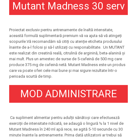
Mutant Madness 30 serv
Under Armour
Universal
Vitargo
Weider
Proiectat exclusiv pentru antrenamente de înaltă intensitate,
Zenana
această formulă suplimentară premium vă va ajuta să vă atingeți
scopurile.Vă recomandăm să citiți cu atenție eticheta produsului
înainte de a-l folosi și să-l utilizați cu responabilitate. Un MUTANT
este realizat din creatină reală, citrulină de arginină, beta-alanină și
mai mult. Plus un amestec de surse de 5-cafeină de 500 mg care
produce 375 mg de cafeină netă. Mutant Madness este un produs
care va poate oferi cele mai bune și mai sigure rezultate într-o
perioada scurtă de timp.
MOD ADMINISTRARE
Ca supliment alimentar pentru adulții sănătoși care efectuează
exerciții de intensitate ridicată, se adaugă o lingură ½ la 1 nivel de
Mutant Madness în 240 ml apă rece, se agită 5-10 secunde cu 30
minute înainte la antrenamente. Prima dată utilizatorii ar trebui să