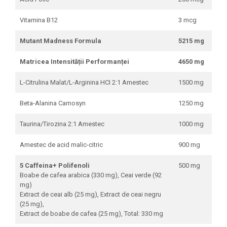
Vitamina B12
3 mcg
Mutant Madness Formula
5215 mg
Matricea Intensității Performanței
4650 mg
L-Citrulina Malat/L-Arginina HCI 2:1 Amestec
1500 mg
Beta-Alanina Carnosyn
1250 mg
Taurina/Tirozina 2:1 Amestec
1000 mg
Amestec de acid malic-citric
900 mg
5 Caffeina+ Polifenoli
500 mg
Boabe de cafea arabica (330 mg), Ceai verde (92
mg)
Extract de ceai alb (25 mg), Extract de ceai negru
(25 mg),
Extract de boabe de cafea (25 mg), Total: 330 mg