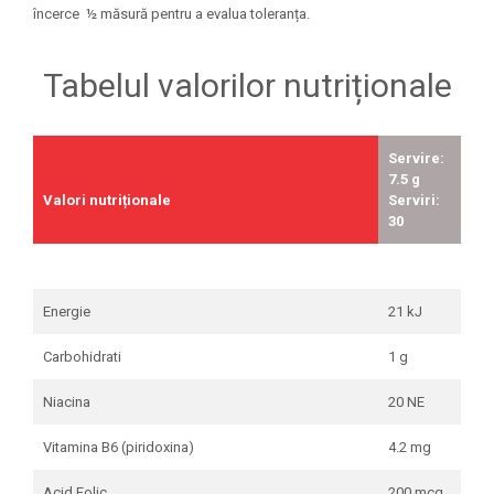
încerce ½ măsură pentru a evalua toleranța.
Tabelul valorilor nutriționale
Servire:
7.5 g
Valori nutriționale
Serviri:
30
Energie
21 kJ
Carbohidrati
1 g
Niacina
20 NE
Vitamina B6 (piridoxina)
4.2 mg
Acid Folic
200 mcg