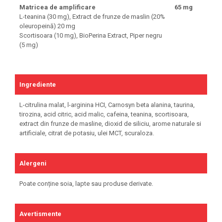
Matricea de amplificare
65 mg
L-teanina (30 mg), Extract de frunze de maslin (20%
oleuropeină) 20 mg
Scortisoara (10 mg), BioPerina Extract, Piper negru
(5 mg)
Ingrediente
L-citrulina malat, l-arginina HCI, Carnosyn beta alanina, taurina,
tirozina, acid citric, acid malic, cafeina, teanina, scortisoara,
extract din frunze de masline, dioxid de siliciu, arome naturale si
artificiale, citrat de potasiu, ulei MCT, scuraloza.
Alergeni
Poate conține soia, lapte sau produse derivate.
Avertismente