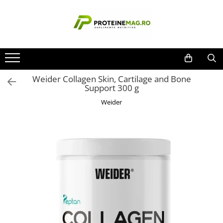
Proteine & Nutriție Sportivă
Vitamine, Minerale & Sănătate
Aminoacizi & Performanță
Slăbire & Tonifiere
Accesorii
Suport Testosteron
Producatori
Batoane & Snacks
Articulații / Colagen / Mobilitate
Pre-workout
Stim Free
Aparate masaj
Boostere naturale
Applied Nutrition
BPI
Gainere
Grăsimi sănătoase / Sănătatea
Creatină
Arzătoare de grăsimi
Ceasuri Digitale
Libido/Afrodisiace
Weider Collagen Skin, Cartilage and Bone
inimii
BSN
Proteine
Oxizi Nitrici/Pompare
Diuretice
Echipament
Calitatea somnului
Support 300 g
Cellucor
Antioxidanți / Acid alfa lipoic
Suplimente Gata-de-băut
Post Workout / Recuperare
Green Coffee / Ceai Verde
Mănuși
Anti estrogeni
Weider
ChildLife Nutrition
Enzime digestive/Probiotice
BCAA / EAA
Keto
Shakere
PCT / Echilibrare hormonală
Dedicated
Hepatoprotector / Rinichi /
Glutamina
Suprimare apetit
Dorian Yates
Detoxifiere
Dymatize
Energizanți / Performanță
Imunitate / Anti-stres /
EFX
Neurotransmițători
Aminoacizi complecși / lichizi
Evogen
Minerale
Beta-Alanină / Citrulină / Arginină
Gaspari Nutrition
Multivitamine / Complexe
Intra-Workout / Electroliți
GLC2000
Nootropice / Focus mental
Repartizatori de nutrienți
Gold's Gym
Himalaya
Vitamine A, B, C, D, E, K