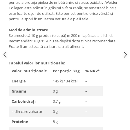
pentru a proteja pielea de îmbătrânire și stress oxidativ. Weider
Under Armour
Collagen este scăzut în grăsimi și fara zahăr, se amestecă bine și
Universal
este foarte ușor de utilizat. Este perfect pentru orice vârstă și
Vitargo
pentru a spori frumusețea naturală a pielii tale.
Weider
Mod de administrare
Zenana
Se amestecă 10 g produs (o cupă) în 200 ml apă sau alt lichid.
Recomandări: 10 g/zi. A nu se depăși doza zilnică recomandată.
Poate fi amestecată cu iaurt sau alt aliment.
Tabelul valorilor nutritionale:
Valori nutriționale
Per porție 30 g
% NRV*
Energie
145 kJ / 34 kcal
–
Grăsimi
0 g
–
Carbohidrați
0,7 g
–
– din care zaharuri
0 g
–
Proteine
8 g
–