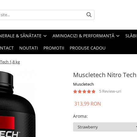
INERALE & SĂNĂTATE
AMINOACIZI & PERFORMANȚĂ
SLĂBI
NTACT
NOUTATI
PROMOTII
PRODUSE CADOU
Tech 1,8 kg
Muscletech Nitro Tech 
Muscletech
5 Review-uri
313,99 RON
Aroma
: