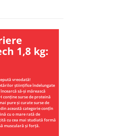
re
ch 1,8 kg:
cepută vreodată!
ărilor științifice îndelungate
 încearcă să-și mărească
 conține surse de proteină
mai pure și curate surse de
 din această categorie conțîn
ină cu o mare rată de
ită cu cea mai studiată formă
să musculară și forță.