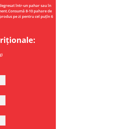
degresat într-un pahar sau în
ament.Consumă 8-10 pahare de
rodus pe zi pentru cel puțîn 6
riționale:
g)