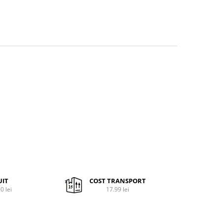
UIT
COST TRANSPORT
0 lei
17.99 lei