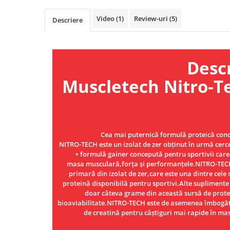
Osavi
Video
(1)
Review-uri
(5)
Descriere
PerfectShaker
PeScience
Power System
Descrie
Pro Supps
Pro Tan
Muscletech Nitro-Te
Puritan`s Pride
Raw Nutrition
REDCON1
Revoflex
Cea mai puternică formulă proteică con
Rich Piana 5% Nutrition
NITRO-TECH este un izolat de zer obținut în urmă cercet
+ formulă gainer concepută pentru sportivii care
RIPT
masa musculară,forța și performanțele.NITRO-TECH
Scitec
primară din izolat de zer,care este una dintre cele 
Scivation
proteină disponibilă pentru sportivi.Alte suplimente
doar câteva grame din această sursă de prote
Skill Nutrition
bioaviabilitate.NITRO-TECH este de asemenea îmbogăț
Smart Shake
de creatină pentru câștiguri mai rapide în ma
Swanson