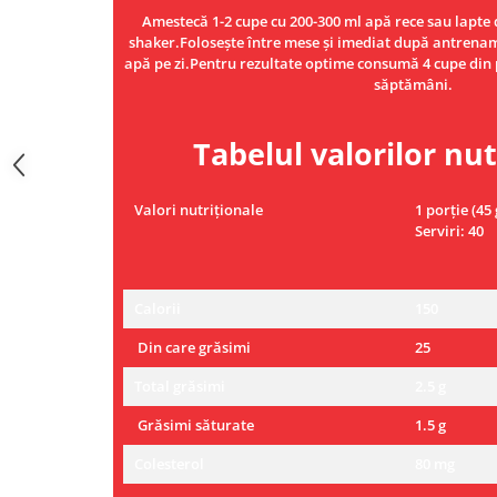
Amestecă 1-2 cupe cu 200-300 ml apă rece sau lapte 
shaker.Folosește între mese și imediat după antren
apă pe zi.Pentru rezultate optime consumă 4 cupe din p
săptămâni.
Tabelul valorilor nut
Valori nutriționale
1 porție (45 
Serviri: 40
Calorii
150
Din care grăsimi
25
Total grăsimi
2.5 g
Grăsimi săturate
1.5 g
Colesterol
80 mg