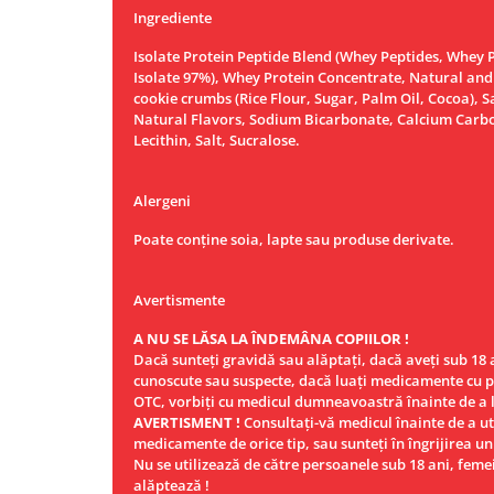
Ingrediente
Isolate Protein Peptide Blend (Whey Peptides, Whey P
Isolate 97%), Whey Protein Concentrate, Natural and a
cookie crumbs (Rice Flour, Sugar, Palm Oil, Cocoa), S
Natural Flavors, Sodium Bicarbonate, Calcium Carbo
Lecithin, Salt, Sucralose.
Alergeni
Poate conține soia, lapte sau produse derivate.
Avertismente
A NU SE LĂSA LA ÎNDEMÂNA COPIILOR !
Dacă sunteţi gravidă sau alăptaţi, dacă aveţi sub 18 a
cunoscute sau suspecte, dacă luaţi medicamente cu 
OTC, vorbiţi cu medicul dumneavoastră înainte de a l
AVERTISMENT !
Consultaţi-vă medicul înainte de a ut
medicamente de orice tip, sau sunteţi în îngrijirea un
Nu se utilizează de către persoanele sub 18 ani, feme
alăptează !