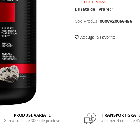
STOC EPUIZAT
Durata de livrare:
1
Cod Produs:
000vv20056456
Adauga la Favorite
PRODUSE VARIATE
TRANSPORT GRAT
Gama cu peste 3000 de produse
La comenzi de peste 45