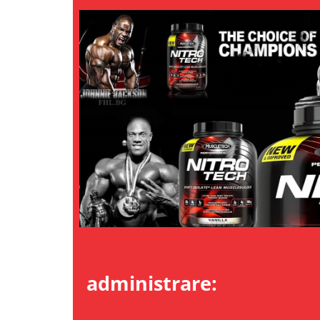
Under Armour
Universal
Vitargo
Weider
Zenana
Mo
administrare: