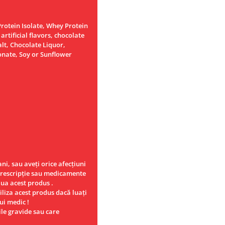
rotein Isolate, Whey Protein
rtificial flavors, chocolate
alt, Chocolate Liquor,
nate, Soy or Sunflower
ni, sau aveţi orice afecţiuni
prescripţie sau medicamente
ua acest produs .
iliza acest produs dacă luaţi
ui medic !
ile gravide sau care