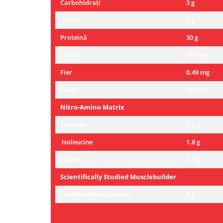
Carbohidrați
3 g
Zahăr
2 g
Proteină
30 g
Calciu
370 mg
Fier
0.49 mg
Sodiu
150 mg
Nitro-Amino Matrix
Leucine
3.3 g
Isoleucine
1.8 g
Valine
1.7 g
Scientifically Studied Musclebuilder
Creatine Monohydrate
3 g