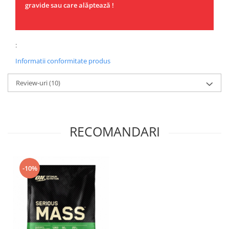
gravide sau care alăptează !
:
Informatii conformitate produs
Review-uri
(10)
RECOMANDARI
-10%