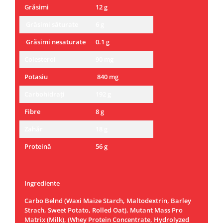
Grăsimi
12 g
Grăsimi săturate
6 g
Grăsimi nesaturate
0.1 g
Colesterol
90 mg
Potasiu
840 mg
Carbohidrați
192 g
Fibre
8 g
Zahăr
18 g
Proteină
56 g
Ingrediente
Carbo Belnd (Waxi Maize Starch, Maltodextrin, Barley
Strach, Sweet Potato, Rolled Oat), Mutant Mass Pro
Matrix (Milk), (Whey Protein Concentrate, Hydrolyzed