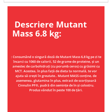
Under Armour
Universal
Vitargo
Descriere Mutant
Weider
Zenana
Mass 6.8 kg:
: Consumând o singură doză de Mutant Mass 6,8 kg pe zi te
încarci cu 1060 de calorii, 52 de grame de proteine, și un
amestec de carbohidrați (cu porumb ceros) cu grăsimi cu
MCT. Acestea, în plus față de dieta ta normală, te vor
ajuta să crești în greutate.. Mutant MASS conține, de
asemenea, glutamina în plus, extract de scorțișoară
Cinnulin PF®, pudră din semințe de în și colostru.
Produs vândut în peste 100 de țări.