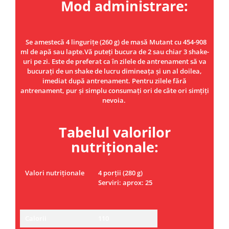
Mod administrare:
Se amestecă 4 lingurițe (260 g) de masă Mutant cu 454-908
ml de apă sau lapte.Vă puteți bucura de 2 sau chiar 3 shake-
uri pe zi. Este de preferat ca în zilele de antrenament să va
bucurați de un shake de lucru dimineața și un al doilea,
imediat după antrenament. Pentru zilele fără
antrenament, pur și simplu consumați ori de câte ori simțiți
nevoia.
Tabelul valorilor
nutriționale:
Valori nutriționale
4 porții (280 g)
Serviri: aprox: 25
Calorii
110