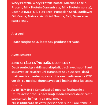
Whey Protein, Whey Protein Isolate, Micellar Casein
Protein, Milk Protein Concentrate, Milk Protein Isolate),
Coconut (MCT) Oil, Flax Seed, Pumpskin Seed, Sunflower
Oil, Cocoa, Natural Artificial Flavors, Salt, Sweetener
(sucralose).
Alergeni
Poate conține soia, lapte sau produse derivate.
Avertismente
A NU SE LĂSA LA ÎNDEMÂNA COPIILOR !
Dacă sunteţi gravidă sau alăptaţi, dacă aveţi sub 18 ani,
sau aveţi orice afecţiuni cunoscute sau suspecte, dacă
luaţi medicamente cu prescripţie sau medicamente OTC,
vorbiţi cu medicul dumneavoastră înainte de a lua acest
produs .
AVERTISMENT !
Consultaţi-vă medicul înainte de a
utiliza acest produs dacă luaţi medicamente de orice tip,
sau sunteţi în îngrijirea unui medic !
Nu se utilizează de către persoanele sub 18 ani, femeile