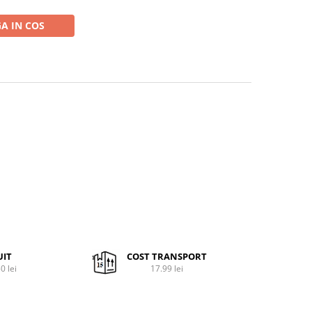
A IN COS
UIT
COST TRANSPORT
0 lei
17.99 lei