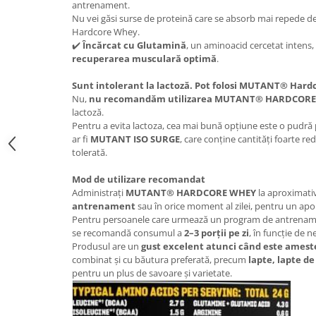
antrenament.
Nu vei găsi surse de proteină care se absorb mai repede decâ
Hardcore Whey.
✔️
Încărcat cu Glutamină
, un aminoacid cercetat intens,
recuperarea musculară optimă
.
Sunt intolerant la lactoză. Pot folosi MUTANT® Har
Nu,
nu recomandăm utilizarea MUTANT® HARDCOR
lactoză.
Pentru a evita lactoza, cea mai bună opțiune este o pudră
ar fi
MUTANT ISO SURGE
, care conține cantități foarte re
tolerată.
Mod de utilizare recomandat
Administrați
MUTANT® HARDCORE WHEY
la aproximati
antrenament
sau în orice moment al zilei, pentru un apor
Pentru persoanele care urmează un program de antrenamen
se recomandă consumul a
2–3 porții pe zi
, în funcție de n
Produsul are un
gust excelent atunci când este amest
combinat și cu băutura preferată, precum
lapte, lapte d
pentru un plus de savoare și varietate.