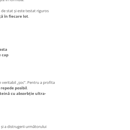
 de stat și este testat riguros
ă în fiecare lot
.
asta
e cap
veritabil „șoc”. Pentru a profita
 repede posibil
.
teină cu absorbție ultra-
și a distrugerii următorului