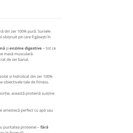
nă din zer 100% pură. Sursele
ul obișnuit pe care îl găsești în
ină
și
enzime digestive
– tot ce
ine masă musculară.
at de zer banal.
olat și hidrolizat din zer 100%
e obiectivele tale de fitness.
orție, această proteină susține
se amestecă perfect cu apă sau
u puritatea proteinei –
fără
ște în formulă.