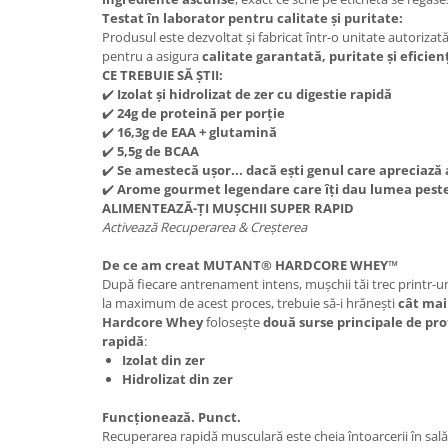
Under Armour
Testat în laborator pentru calitate și puritate:
Produsul este dezvoltat și fabricat într-o unitate autorizată
Universal
pentru a asigura
calitate garantată, puritate și eficienț
Vitargo
CE TREBUIE SĂ ȘTII:
Weider
✔️
Izolat și hidrolizat de zer cu digestie rapidă
✔️
24g de proteină per porție
Zenana
✔️
16,3g de EAA + glutamină
✔️
5,5g de BCAA
✔️
Se amestecă ușor... dacă ești genul care apreciază 
✔️
Arome gourmet legendare care îți dau lumea pest
ALIMENTEAZĂ-ȚI MUȘCHII SUPER RAPID
Activează Recuperarea & Creșterea
De ce am creat MUTANT® HARDCORE WHEY™
După fiecare antrenament intens, mușchii tăi trec printr-un 
la maximum de acest proces, trebuie să-i hrănești
cât mai
Hardcore Whey
folosește
două surse principale de pro
rapidă
:
Izolat din zer
Hidrolizat din zer
Funcționează. Punct.
Recuperarea rapidă musculară este cheia întoarcerii în sală 