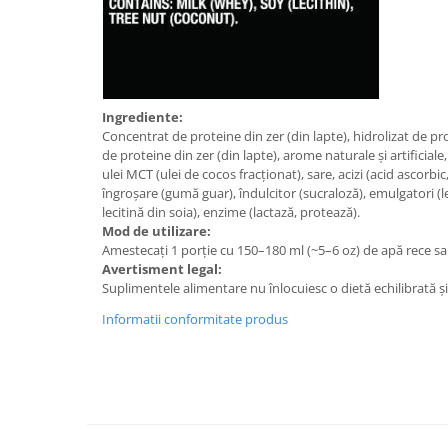
Ingrediente:
Concentrat de proteine din zer (din lapte), hidrolizat de prot
de proteine din zer (din lapte), arome naturale și artificia
ulei MCT (ulei de cocos fracționat), sare, acizi (acid ascorbic
îngroșare (gumă guar), îndulcitor (sucraloză), emulgatori (le
lecitină din soia), enzime (lactază, protează).
Mod de utilizare:
Amestecați 1 porție cu 150–180 ml (~5–6 oz) de apă rece sa
Avertisment legal:
Suplimentele alimentare nu înlocuiesc o dietă echilibrată și
Informatii conformitate produs