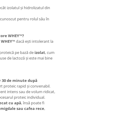
t izolatul și hidrolizatul din
 cunoscut pentru rolul său în
dcore WHEY™?
E WHEY™
dacă ești intolerant la
 proteică pe bază de
izolat
, cum
duse de lactoză și este mai bine
v
30 de minute după
t proteic rapid și convenabil.
t intens sau de volum ridicat,
ecesarul proteic individual.
ecat cu apă
, însă poate fi
e migdale sau cafea rece
,