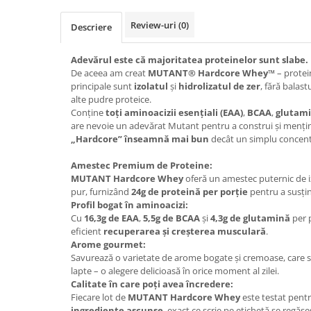
Osavi
Review-uri
(0)
Descriere
PerfectShaker
PeScience
Adevărul este că majoritatea proteinelor sunt slabe.
Power System
De aceea am creat
MUTANT® Hardcore Whey™
– protei
Pro Supps
principale sunt
izolatul
și
hidrolizatul de zer
, fără balast
alte pudre proteice.
Pro Tan
Conține
toți aminoacizii esențiali (EAA)
,
BCAA
,
glutam
Puritan`s Pride
are nevoie un adevărat Mutant pentru a construi și menț
Raw Nutrition
„Hardcore” înseamnă mai bun
decât un simplu concentr
REDCON1
Amestec Premium de Proteine:
Revoflex
MUTANT Hardcore Whey
oferă un amestec puternic de iz
pur, furnizând
24g de proteină per porție
pentru a susțin
Rich Piana 5% Nutrition
Profil bogat în aminoacizi:
RIPT
Cu
16,3g de EAA
,
5,5g de BCAA
și
4,3g de glutamină
per p
Scitec
eficient
recuperarea și creșterea musculară
.
Arome gourmet:
Scivation
Savurează o varietate de arome bogate și cremoase, care 
Skill Nutrition
lapte – o alegere delicioasă în orice moment al zilei.
Smart Shake
Calitate în care poți avea încredere:
Fiecare lot de
MUTANT Hardcore Whey
este testat pentr
Swanson
ingrediente ascunse
, exact ce scrie pe etichetă se regăse