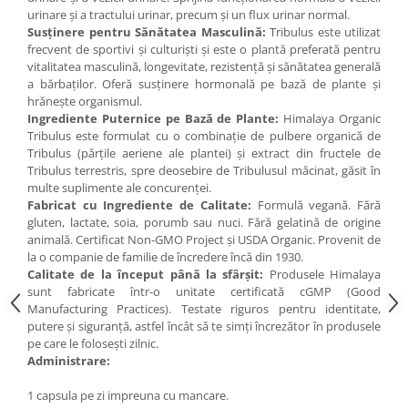
Under Armour
urinare și a tractului urinar, precum și un flux urinar normal.
Susținere pentru Sănătatea Masculină:
Tribulus este utilizat
Universal
frecvent de sportivi și culturiști și este o plantă preferată pentru
Vitargo
vitalitatea masculină, longevitate, rezistență și sănătatea generală
Weider
a bărbaților. Oferă susținere hormonală pe bază de plante și
hrănește organismul.
Zenana
Ingrediente Puternice pe Bază de Plante:
Himalaya Organic
Tribulus este formulat cu o combinație de pulbere organică de
Tribulus (părțile aeriene ale plantei) și extract din fructele de
Tribulus terrestris, spre deosebire de Tribulusul măcinat, găsit în
multe suplimente ale concurenței.
Fabricat cu Ingrediente de Calitate:
Formulă vegană. Fără
gluten, lactate, soia, porumb sau nuci. Fără gelatină de origine
animală. Certificat Non-GMO Project și USDA Organic. Provenit de
la o companie de familie de încredere încă din 1930.
Calitate de la început până la sfârșit:
Produsele Himalaya
sunt fabricate într-o unitate certificată cGMP (Good
Manufacturing Practices). Testate riguros pentru identitate,
putere și siguranță, astfel încât să te simți încrezător în produsele
pe care le folosești zilnic.
Administrare:
1 capsula pe zi impreuna cu mancare.