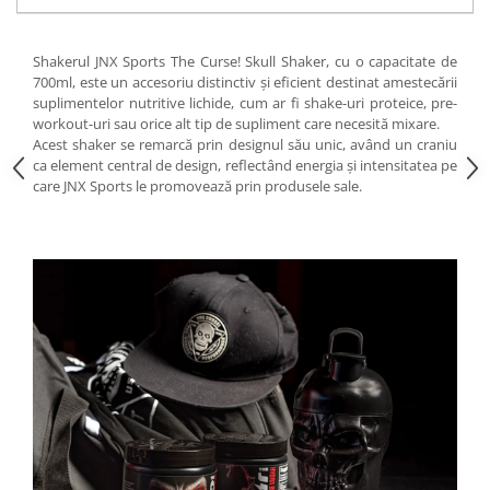
Under Armour
Universal
Shakerul JNX Sports The Curse! Skull Shaker, cu o capacitate de
Vitargo
700ml, este un accesoriu distinctiv și eficient destinat amestecării
Weider
suplimentelor nutritive lichide, cum ar fi shake-uri proteice, pre-
workout-uri sau orice alt tip de supliment care necesită mixare.
Zenana
Acest shaker se remarcă prin designul său unic, având un craniu
ca element central de design, reflectând energia și intensitatea pe
care JNX Sports le promovează prin produsele sale.