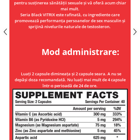
pentru susținerea sănătății sexuale și vă oferă acum chiar
mai mult.
Seria Black VITRIX este rafinată, cu ingrediente care
promovează performanța persoanelor de sex masculin și
sprijină nivelurile naturale de testosteron.
Mod administrare:
Luați 2 capsule dimineața și 2 capsule seara. A nu se
depăși doza recomandată. Nu luați mai mult de 4 capsule
într-o perioadă de 24 de ore.