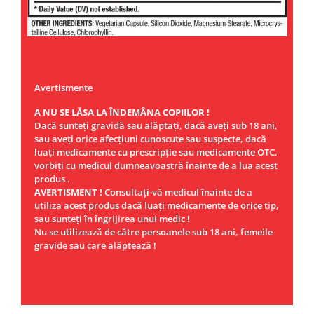
Avertismente
A NU SE LĂSA LA ÎNDEMÂNA COPIILOR !
Dacă sunteţi gravidă sau alăptaţi, dacă aveţi sub 18 ani,
sau aveţi orice afecţiuni cunoscute sau suspecte, dacă
luaţi medicamente cu prescripţie sau medicamente OTC,
vorbiţi cu medicul dumneavoastră înainte de a lua acest
produs .
AVERTISMENT !
Consultaţi-vă medicul înainte de a
utiliza acest produs dacă luaţi medicamente de orice tip,
sau sunteţi în îngrijirea unui medic !
Nu se utilizează de către persoanele sub 18 ani, femeile
gravide sau care alăptează !