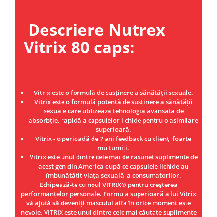
Under Armour
Universal
Descriere Nutrex
Vitargo
Vitrix 80 caps:
Weider
Zenana
Vitrix este o formulă de susținere a sănătății sexuale.
Vitrix este o formulă potentă de susținere a sănătății
sexuale care utilizează tehnologia avansată de
absorbție. rapidă a capsulelor lichide pentru o asimilare
superioară.
Vitrix - o perioadă de 7 ani feedback cu clienți foarte
mulțumiți.
Vitrix este unul dintre cele mai de răsunet suplimente de
acest gen din America după ce capsulele lichide au
îmbunătățit viața sexuală a consumatorilor.
Echipează-te cu noul VITRIX® pentru creșterea
performanțelor personale. Formula superioară a lui Vitrix
vă ajută să deveniți masculul alfa în orice moment este
nevoie. VITRIX este unul dintre cele mai căutate suplimente