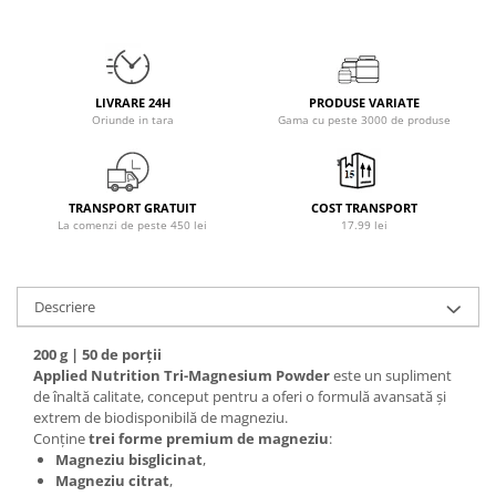
Osavi
PerfectShaker
PeScience
LIVRARE 24H
PRODUSE VARIATE
Power System
Oriunde in tara
Gama cu peste 3000 de produse
Pro Supps
Pro Tan
Puritan`s Pride
TRANSPORT GRATUIT
COST TRANSPORT
Raw Nutrition
La comenzi de peste 450 lei
17.99 lei
REDCON1
Revoflex
Rich Piana 5% Nutrition
Descriere
RIPT
200 g | 50 de porții
Scitec
Applied Nutrition Tri-Magnesium Powder
este un supliment
Scivation
de înaltă calitate, conceput pentru a oferi o formulă avansată și
extrem de biodisponibilă de magneziu.
Skill Nutrition
Conține
trei forme premium de magneziu
:
Smart Shake
Magneziu bisglicinat
,
Swanson
Magneziu citrat
,