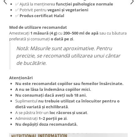
✅ Ajută la menținerea
funcției psihologice normale
✅ Potrivit pentru
vegani și vegetarieni
✅
Produs certificat Halal
Mod de utilizare recomandat
Amestecați
1 măsură (4 g)
cu
200–500 ml de apă
sau cu băutura
preferată și consumați
o dată pe zi
.
Notă: Măsurile sunt aproximative. Pentru
precizie, se recomandă utilizarea unui cântar
de bucătărie.
Atenționări
Nu este recomandat copiilor sau femeilor însărcinate.
A nu se lăsa la îndemâna copiilor mici.
Nu consumați dacă aveți sub 18 ani.
Suplimentul
nu trebuie utilizat ca înlocuitor pentru o
dietă variată și echilibrată
.
A se păstra într-un
loc răcoros și uscat
.
Administrați
1–2 porții pe zi
.
Nu depășiți doza recomandată.