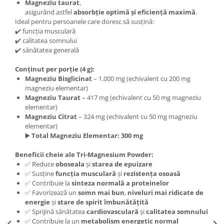
Magneziu taurat
,
Under Armour
asigurând astfel
absorbție optimă și eficiență maximă
.
Universal
Ideal pentru persoanele care doresc să susțină:
✔️ funcția musculară
Vitargo
✔️ calitatea somnului
Weider
✔️ sănătatea generală
Zenana
Conținut per porție (4 g):
Magneziu Bisglicinat
– 1.000 mg (echivalent cu 200 mg
magneziu elementar)
Magneziu Taurat
– 417 mg (echivalent cu 50 mg magneziu
elementar)
Magneziu Citrat
– 324 mg (echivalent cu 50 mg magneziu
elementar)
▶️
Total Magneziu Elementar: 300 mg
Beneficii cheie ale Tri-Magnesium Powder:
✅ Reduce
oboseala
și
starea de epuizare
✅ Susține
funcția musculară
și
rezistența osoasă
✅ Contribuie la
sinteza normală a proteinelor
✅ Favorizează un
somn mai bun
,
niveluri mai ridicate de
energie
și
stare de spirit îmbunătățită
✅ Sprijină sănătatea
cardiovasculară
și
calitatea somnului
✅ Contribuie la un
metabolism energetic normal