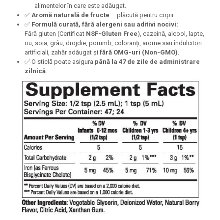
alimentelor în care este adăugat.
✅
Aromă naturală de fructe
– plăcută pentru copii.
✅
Formulă curată, fără alergeni sau aditivi nocivi:
Fără gluten (Certificat
NSF-Gluten Free
), cazeină, alcool, lapte,
ou, soia, grâu, drojdie, porumb, coloranți, arome sau îndulcitori
artificiali, zahăr adăugat și
fără OMG-uri (Non-GMO)
.
✅ O sticlă poate asigura
până la 47 de zile de administrare
zilnică
.