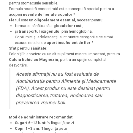
pentru stomacurile sensibile.
Under Armour
Formula noastră concentrată este concepută special pentru a
Universal
acoperi
nevoile de fier ale copiilor
.*
Vitargo
Fierul
este un
oligoelement esențial
, necesar pentru:
formarea sănătoasă a
globulelor roșii
,
Weider
și
transportul oxigenului
prin hemoglobină.
Zenana
Copiii mici și adolescenții sunt printre categoriile cele mai
expuse riscului de
aport insuficient de fier
.*
Sfat pentru sănătate:
Folosiți în asociere cu un alt supliment mineral important, precum
Calciu lichid cu Magneziu
, pentru un sprijin complet al
dezvoltării.
Aceste afirmații nu au fost evaluate de
Administrația pentru Alimente și Medicamente
(FDA). Acest produs nu este destinat pentru
diagnosticarea, tratarea, vindecarea sau
prevenirea vreunei boli.
Mod de administrare recomandat:
Sugari 6–12 luni:
½ linguriță pe zi
Copii 1–3 ani:
1 linguriță pe zi