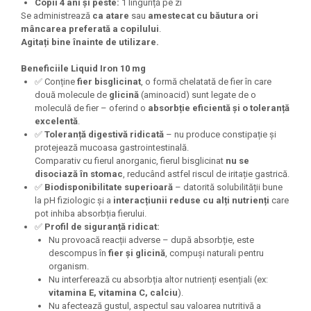
Copii 4 ani și peste:
1 linguriță pe zi
Se administrează
ca atare
sau
amestecat cu băutura ori
mâncarea preferată a copilului
.
Agitați bine înainte de utilizare.
Beneficiile Liquid Iron 10 mg
✅ Conține
fier bisglicinat
, o formă chelatată de fier în care
două molecule de
glicină
(aminoacid) sunt legate de o
moleculă de fier – oferind o
absorbție eficientă și o toleranță
excelentă
.
✅
Toleranță digestivă ridicată
– nu produce constipație și
protejează mucoasa gastrointestinală.
Comparativ cu fierul anorganic, fierul bisglicinat
nu se
disociază în stomac
, reducând astfel riscul de iritație gastrică.
✅
Biodisponibilitate superioară
– datorită solubilității bune
la pH fiziologic și a
interacțiunii reduse cu alți nutrienți
care
pot inhiba absorbția fierului.
✅
Profil de siguranță ridicat:
Nu provoacă reacții adverse – după absorbție, este
descompus în
fier și glicină
, compuși naturali pentru
organism.
Nu interferează cu absorbția altor nutrienți esențiali (ex:
vitamina E, vitamina C, calciu
).
Nu afectează gustul, aspectul sau valoarea nutritivă a