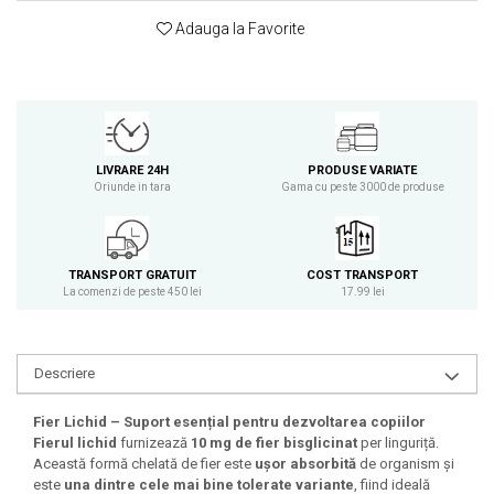
Osavi
Adauga la Favorite
PerfectShaker
PeScience
Power System
Pro Supps
Pro Tan
LIVRARE 24H
PRODUSE VARIATE
Oriunde in tara
Gama cu peste 3000 de produse
Puritan`s Pride
Raw Nutrition
REDCON1
TRANSPORT GRATUIT
COST TRANSPORT
Revoflex
La comenzi de peste 450 lei
17.99 lei
Rich Piana 5% Nutrition
RIPT
Scitec
Descriere
Scivation
Skill Nutrition
Fier Lichid – Suport esențial pentru dezvoltarea copiilor
Fierul lichid
furnizează
10 mg de fier bisglicinat
per linguriță.
Smart Shake
Această formă chelată de fier este
ușor absorbită
de organism și
Swanson
este
una dintre cele mai bine tolerate variante
, fiind ideală