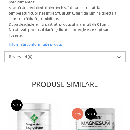
medicamentos.
A se păstra recipientul bine închis, într-un loc uscat, la
temperaturi cuprinse între
5°C și 30°C
, ferit de lumina directă a
soarelui, căldură și umiditate.
După deschidere, nu păstrați produsul mai mult de
6 luni
.
Nu utilizați produsul dacă sigiliul de protecție este rupt sau
lipsește.
Informatii conformitate produs
Review-uri
(0)
PRODUSE SIMILARE
NOU
-9%
NOU