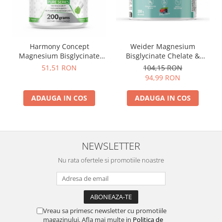
Harmony Concept
Weider Magnesium
Magnesium Bisglycinate
Bisglycinate Chelate &
200 g
Citrate 200g
51,51 RON
104,15 RON
94,99 RON
ADAUGA IN COS
ADAUGA IN COS
NEWSLETTER
Nu rata ofertele si promotiile noastre
Vreau sa primesc newsletter cu promotiile
magazinului. Afla mai multe in
Politica de