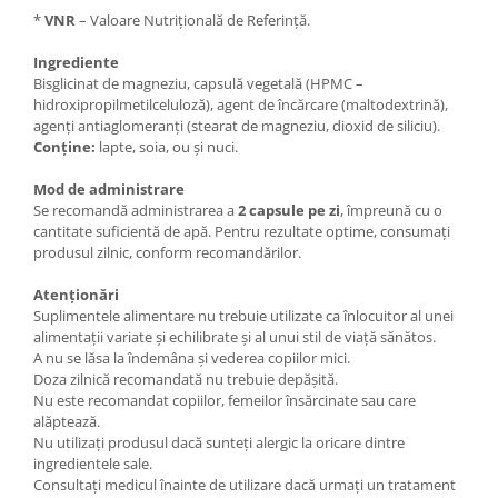
*
VNR
– Valoare Nutrițională de Referință.
Ingrediente
Bisglicinat de magneziu, capsulă vegetală (HPMC –
hidroxipropilmetilceluloză), agent de încărcare (maltodextrină),
agenți antiaglomeranți (stearat de magneziu, dioxid de siliciu).
Conține:
lapte, soia, ou și nuci.
Mod de administrare
Se recomandă administrarea a
2 capsule pe zi
, împreună cu o
cantitate suficientă de apă. Pentru rezultate optime, consumați
produsul zilnic, conform recomandărilor.
Atenționări
Suplimentele alimentare nu trebuie utilizate ca înlocuitor al unei
alimentații variate și echilibrate și al unui stil de viață sănătos.
A nu se lăsa la îndemâna și vederea copiilor mici.
Doza zilnică recomandată nu trebuie depășită.
Nu este recomandat copiilor, femeilor însărcinate sau care
alăptează.
Nu utilizați produsul dacă sunteți alergic la oricare dintre
ingredientele sale.
Consultați medicul înainte de utilizare dacă urmați un tratament