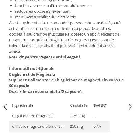
Under Armour
funcționarea normală a sistemului nervos;
Universal
reducerea oboselii și extenuării;
menținerea echilibrului electrolitic.
Vitargo
Acest supliment este recomandat persoanelor care desfășoară
Weider
activități fizice intense, se confruntă cu perioade de stres,
oboseală sau crampe musculare și doresc un aport eficient de
Zenana
magneziu. Formula cu bisglicinat de magneziu este ușor de
tolerat la nivel digestiv, fiind potrivită pentru administrarea
zilnică.
Potrivit pentru vegetarieni și vegani.
Informații nutriționale
Bisglicinat de Magneziu
Supliment alimentar cu bisglicinat de magneziu în capsule
90 capsule
Doza zilnică recomandată (2 capsule):
Ingrediente
Cantitate
%VNR*
Bisglicinat de magneziu
1250 mg
-
din care magneziu elementar
250 mg
67%