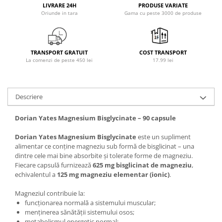
LIVRARE 24H
PRODUSE VARIATE
Osavi
Oriunde in tara
Gama cu peste 3000 de produse
PerfectShaker
PeScience
Power System
TRANSPORT GRATUIT
COST TRANSPORT
Pro Supps
La comenzi de peste 450 lei
17.99 lei
Pro Tan
Puritan`s Pride
Descriere
Raw Nutrition
REDCON1
Dorian Yates Magnesium Bisglycinate – 90 capsule
Revoflex
Dorian Yates Magnesium Bisglycinate
este un supliment
Rich Piana 5% Nutrition
alimentar ce conține magneziu sub formă de bisglicinat – una
RIPT
dintre cele mai bine absorbite și tolerate forme de magneziu.
Scitec
Fiecare capsulă furnizează
625 mg bisglicinat de magneziu
,
echivalentul a
125 mg magneziu elementar (ionic)
.
Scivation
Skill Nutrition
Magneziul contribuie la:
Smart Shake
funcționarea normală a sistemului muscular;
menținerea sănătății sistemului osos;
Swanson
metabolismul energetic normal;