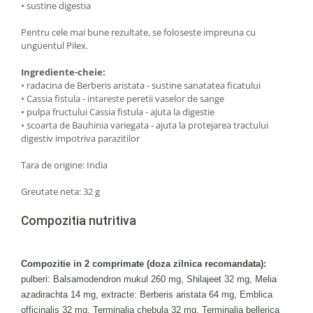
• sustine digestia
Under Armour
Universal
Pentru cele mai bune rezultate, se foloseste impreuna cu
Vitargo
unguentul Pilex.
Weider
Ingrediente-cheie:
Zenana
• radacina de Berberis aristata - sustine sanatatea ficatului
• Cassia fistula - intareste peretii vaselor de sange
• pulpa fructului Cassia fistula - ajuta la digestie
• scoarta de Bauhinia variegata - ajuta la protejarea tractului
digestiv impotriva parazitilor
Tara de origine: India
Greutate neta: 32 g
Compozitia nutritiva
Compozitie in 2 comprimate (doza zilnica recomandata):
pulberi: Balsamodendron mukul 260 mg, Shilajeet 32 ​​mg, Melia 
azadirachta 14 mg, extracte: Berberis aristata 64 mg, Emblica 
officinalis 32 mg, Terminalia chebula 32 mg, Terminalia bellerica 