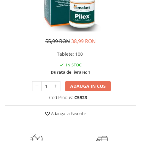
Insulated
Vitamine bărbați / femei
JNX Sports
Îngrijire personală
Kaged
Kevin Levrone
MEX
55,99 RON
38,99 RON
Muscle Meds
Tablete
:
100
Muscle Pharm
Muscletech
IN STOC
Durata de livrare:
1
Mutant
Naughty Boy
ADAUGA IN COS
Neocell
Cod Produs:
C5923
Nordic Naturals
NOW Foods
Adauga la Favorite
Nutrend
Nutrex
Olimp Sport Nutrition
Optimum Nutrition