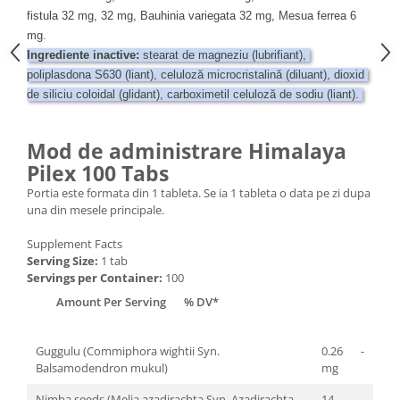
fistula 32 mg, 32 mg, Bauhinia variegata 32 mg, Mesua ferrea 6 
mg. 
Ingrediente inactive:
 stearat de magneziu (lubrifiant), 
poliplasdona S630 (liant), celuloză microcristalină (diluant), dioxid 
de siliciu coloidal (glidant), carboximetil celuloză de sodiu (liant). 
Mod de administrare Himalaya
Pilex 100 Tabs
Portia este formata din 1 tableta. Se ia 1 tableta o data pe zi dupa
una din mesele principale.
Supplement Facts
Serving Size:
1 tab
Servings per Container:
100
Amount Per Serving
% DV*
Guggulu (Commiphora wightii Syn.
0.26
-
Balsamodendron mukul)
mg
Nimba seeds (Melia azadirachta Syn. Azadirachta
14
-