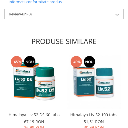
Informatii conformitate produs
Review-uri
(0)
PRODUSE SIMILARE
-45%
NOU
-40%
NOU
Himalaya Liv.52 DS 60 tabs
Himalaya Liv.52 100 tabs
67,19 RON
51,51 RON
36,99 RON
30,99 RON