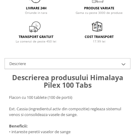
Osavi
LIVRARE 24H
PRODUSE VARIATE
PerfectShaker
Oriunde in tara
Gama cu peste 3000 de produse
PeScience
Power System
Pro Supps
TRANSPORT GRATUIT
COST TRANSPORT
La comenzi de peste 450 lei
17.99 lei
Pro Tan
Puritan`s Pride
Raw Nutrition
Descriere
REDCON1
Descrierea produsului Himalaya
Revoflex
Pilex 100 Tabs
Rich Piana 5% Nutrition
RIPT
Flacon cu 100 tablete (100 de portii)
Scitec
Scivation
Ext. Cassia (ingredientul activ din compozitie) regleaza sistemul
venos si consolideaza vasele de sange.
Skill Nutrition
Smart Shake
Beneficii:
Swanson
• intareste peretii vaselor de sange