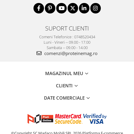
SUPORT CLIENTI
Comeni Telefonice : 0748520434
Luni - Vineri -- 09.00 - 17.00
Sambata -- 09.00 - 14.00
comenzi@proteinemag.ro
MAGAZINUL MEU
CLIENTI
DATE COMERCIALE
©Copyright SC Madaco Mobili SRL 2026
Platforma E-commerce