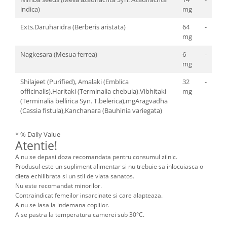
indica)
mg
Exts.Daruharidra (Berberis aristata)
64
-
mg
Nagkesara (Mesua ferrea)
6
-
mg
Shilajeet (Purified), Amalaki (Emblica
32
-
officinalis),Haritaki (Terminalia chebula),Vibhitaki
mg
(Terminalia bellirica Syn. T.belerica),mgAragvadha
(Cassia fistula),Kanchanara (Bauhinia variegata)
* % Daily Value
Atentie!
A nu se depasi doza recomandata pentru consumul zilnic.
Produsul este un supliment alimentar si nu trebuie sa inlocuiasca o
dieta echilibrata si un stil de viata sanatos.
Nu este recomandat minorilor.
Contraindicat femeilor insarcinate si care alapteaza.
A nu se lasa la indemana copiilor.
A se pastra la temperatura camerei sub 30°C.