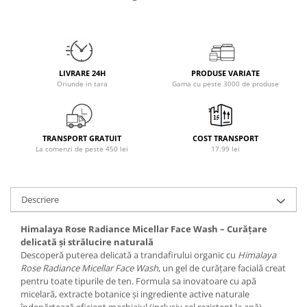
Osavi
PerfectShaker
PeScience
Power System
LIVRARE 24H
PRODUSE VARIATE
Pro Supps
Oriunde in tara
Gama cu peste 3000 de produse
Pro Tan
Puritan`s Pride
Raw Nutrition
TRANSPORT GRATUIT
COST TRANSPORT
La comenzi de peste 450 lei
17.99 lei
REDCON1
Revoflex
Rich Piana 5% Nutrition
Descriere
RIPT
Scitec
Himalaya Rose Radiance Micellar Face Wash – Curățare
delicată și strălucire naturală
Scivation
Descoperă puterea delicată a trandafirului organic cu
Himalaya
Skill Nutrition
Rose Radiance Micellar Face Wash
, un gel de curățare facială creat
Smart Shake
pentru toate tipurile de ten. Formula sa inovatoare cu apă
micelară, extracte botanice și ingrediente active naturale
Swanson
îndepărtează eficient machiajul (inclusiv cel rezistent la apă),