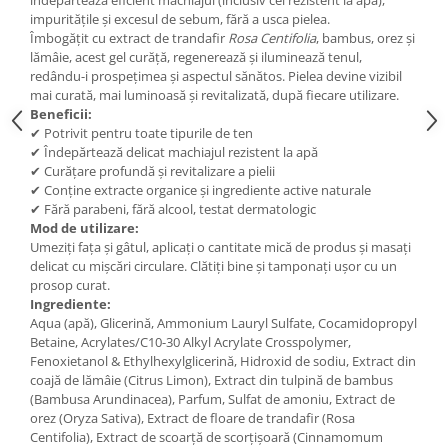
Under Armour
impuritățile și excesul de sebum, fără a usca pielea.
Universal
Îmbogățit cu extract de trandafir
Rosa Centifolia
, bambus, orez și
lămâie, acest gel curăță, regenerează și iluminează tenul,
Vitargo
redându-i prospețimea și aspectul sănătos. Pielea devine vizibil
Weider
mai curată, mai luminoasă și revitalizată, după fiecare utilizare.
Beneficii:
Zenana
✔ Potrivit pentru toate tipurile de ten
✔ Îndepărtează delicat machiajul rezistent la apă
✔ Curățare profundă și revitalizare a pielii
✔ Conține extracte organice și ingrediente active naturale
✔ Fără parabeni, fără alcool, testat dermatologic
Mod de utilizare:
Umeziți fața și gâtul, aplicați o cantitate mică de produs și masați
delicat cu mișcări circulare. Clătiți bine și tamponați ușor cu un
prosop curat.
Ingrediente:
Aqua (apă), Glicerină, Ammonium Lauryl Sulfate, Cocamidopropyl
Betaine, Acrylates/C10-30 Alkyl Acrylate Crosspolymer,
Fenoxietanol & Ethylhexylglicerină, Hidroxid de sodiu, Extract din
coajă de lămâie (Citrus Limon), Extract din tulpină de bambus
(Bambusa Arundinacea), Parfum, Sulfat de amoniu, Extract de
orez (Oryza Sativa), Extract de floare de trandafir (Rosa
Centifolia), Extract de scoarță de scorțișoară (Cinnamomum