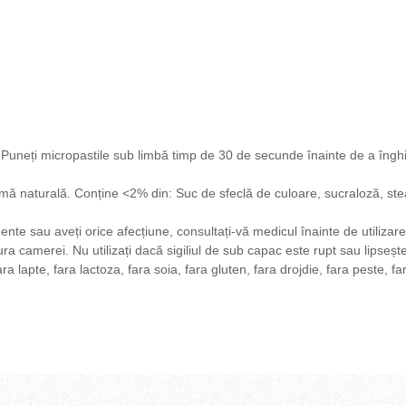
.
Puneți micropastile sub limbă timp de 30 de secunde înainte de a înghiț
omă naturală.
Conține <2% din: Suc de sfeclă de culoare, sucraloză, st
ente sau aveți orice afecțiune, consultați-vă medicul înainte de utilizar
tura camerei.
Nu utilizați dacă sigiliul de sub capac este rupt sau lipseșt
a lapte, fara lactoza, fara soia, fara gluten, fara drojdie, fara peste, fa