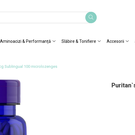
Aminoacizi & Performanță
Slăbire & Tonifiere
Accesorii
mcg Sublingual 100 microlozenges
Puritan`