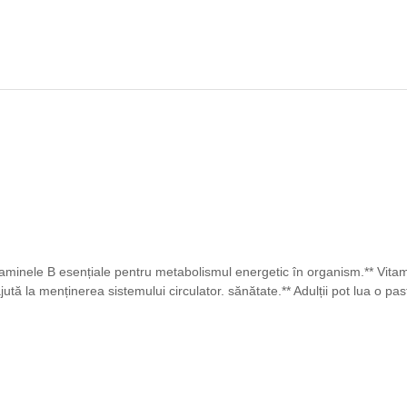
 vitaminele B esențiale pentru metabolismul energetic în organism.** V
jută la menținerea sistemului circulator. sănătate.** Adulții pot lua o p