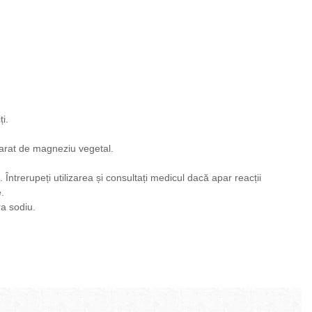
i.
earat de magneziu vegetal.
e.
Întrerupeți utilizarea și consultați medicul dacă apar reacții
e.
ra sodiu.