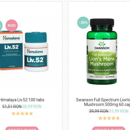
-20%
%
NOU
Himalaya Liv.52 100 tabs
Swanson Full Spectrum Lion'
Mushroom 500mg 60 ca
51,51 RON
30,99 RON
39,99 RON
31,99 RON