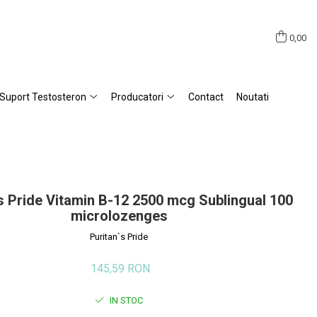
0,00
Suport Testosteron
Producatori
Contact
Noutati
s Pride Vitamin B-12 2500 mcg Sublingual 100
microlozenges
Puritan`s Pride
145,59 RON
IN STOC