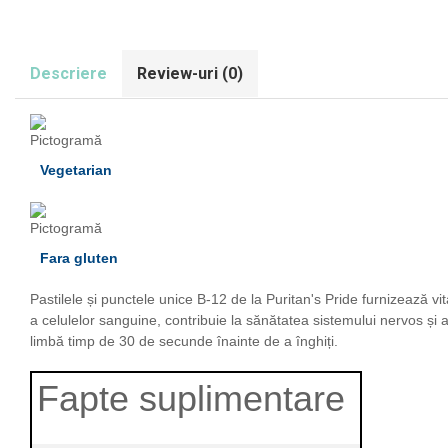
Olimp Sport Nutrition
Optimum Nutrition
Descriere
Review-uri
(0)
Osavi
PerfectShaker
PeScience
Power System
Vegetarian
Pro Supps
Pro Tan
Puritan`s Pride
Fara gluten
Raw Nutrition
Pastilele și punctele unice B-12 de la Puritan's Pride furnizează
REDCON1
a celulelor sanguine, contribuie la sănătatea sistemului nervos și a
Revoflex
limbă timp de 30 de secunde înainte de a înghiți.
Rich Piana 5% Nutrition
Fapte suplimentare
RIPT
Scitec
Scivation