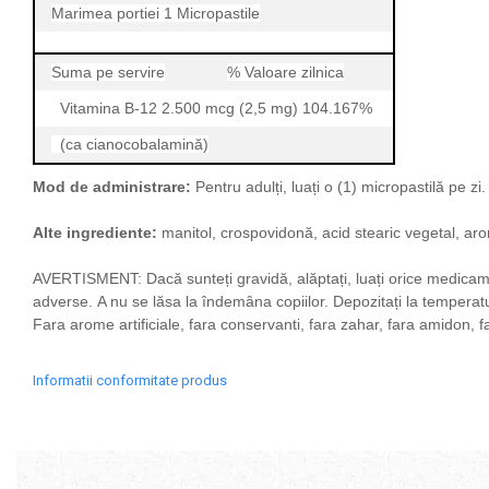
Marimea portiei 1 Micropastile
Skill Nutrition
Smart Shake
Suma pe servire
% Valoare zilnica
Swanson
Vitamina B-12 2.500 mcg (2,5 mg) 104.167%
Under Armour
(ca cianocobalamină)
Universal
Vitargo
Mod de administrare:
Pentru adulți, luați o (1) micropastilă pe zi
Weider
Alte ingrediente:
manitol, crospovidonă, acid stearic vegetal, ar
Zenana
AVERTISMENT:
Dacă sunteți gravidă, alăptați, luați orice medicam
adverse.
A nu se lăsa la îndemâna copiilor.
Depozitați la tempera
Fara arome artificiale, fara conservanti, fara zahar, fara amidon, far
Informatii conformitate produs