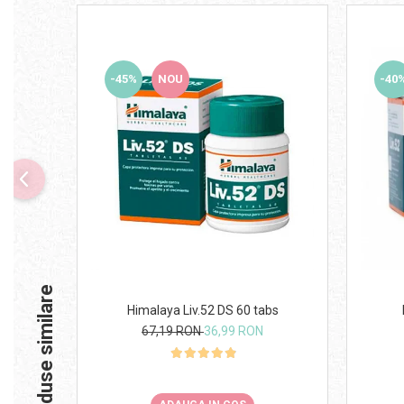
-45%
NOU
-40
Produse similare
Himalaya Liv.52 DS 60 tabs
67,19 RON
36,99 RON