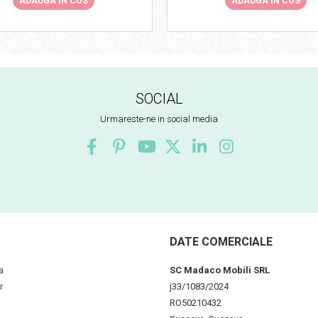
ADAUGA IN COS
ADAUGA IN COS
SOCIAL
Urmareste-ne in social media
DATE COMERCIALE
a
SC Madaco Mobili SRL
r
j33/1083/2024
RO50210432