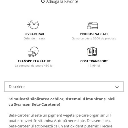
Adauga la Favorite
Insulated
Vitamine bărbați / femei
JNX Sports
Îngrijire personală
Kaged
Kevin Levrone
LIVRARE 24H
PRODUSE VARIATE
MEX
Oriunde in tara
Gama cu peste 3000 de produse
Muscle Meds
Muscle Pharm
Muscletech
TRANSPORT GRATUIT
COST TRANSPORT
Mutant
La comenzi de peste 450 lei
17.99 lei
Naughty Boy
Neocell
Descriere
Nordic Naturals
NOW Foods
Stimulează sănătatea ochilor, sistemului imunitar și pielii
Nutrend
cu Swanson Beta-Carotene!
Nutrex
Beta-carotenul este un pigment vegetal pe care organismul îl
Olimp Sport Nutrition
poate converti în vitamina A, după necesitate. De asemenea,
Optimum Nutrition
beta-carotenul acționează ca un antioxidant puternic. Fiecare