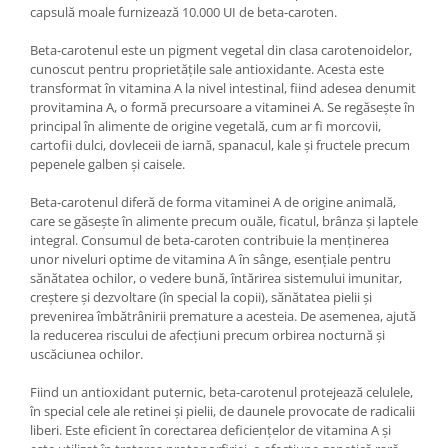
capsulă moale furnizează 10.000 UI de beta-caroten.
Osavi
PerfectShaker
Beta-carotenul este un pigment vegetal din clasa carotenoidelor,
PeScience
cunoscut pentru proprietățile sale antioxidante. Acesta este
transformat în vitamina A la nivel intestinal, fiind adesea denumit
Power System
provitamina A, o formă precursoare a vitaminei A. Se regăsește în
Pro Supps
principal în alimente de origine vegetală, cum ar fi morcovii,
cartofii dulci, dovleceii de iarnă, spanacul, kale și fructele precum
Pro Tan
pepenele galben și caisele.
Puritan`s Pride
Raw Nutrition
Beta-carotenul diferă de forma vitaminei A de origine animală,
care se găsește în alimente precum ouăle, ficatul, brânza și laptele
REDCON1
integral. Consumul de beta-caroten contribuie la menținerea
Revoflex
unor niveluri optime de vitamina A în sânge, esențiale pentru
Rich Piana 5% Nutrition
sănătatea ochilor, o vedere bună, întărirea sistemului imunitar,
creștere și dezvoltare (în special la copii), sănătatea pielii și
RIPT
prevenirea îmbătrânirii premature a acesteia. De asemenea, ajută
Scitec
la reducerea riscului de afecțiuni precum orbirea nocturnă și
uscăciunea ochilor.
Scivation
Skill Nutrition
Fiind un antioxidant puternic, beta-carotenul protejează celulele,
Smart Shake
în special cele ale retinei și pielii, de daunele provocate de radicalii
liberi. Este eficient în corectarea deficiențelor de vitamina A și
Swanson