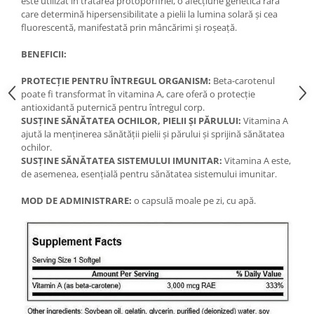
este utilizat în tratarea protoporfiriei, o afecțiune genetică rară
Under Armour
care determină hipersensibilitate a pielii la lumina solară și cea
Universal
fluorescentă, manifestată prin mâncărimi și roșeață.
Vitargo
BENEFICII:
Weider
Zenana
PROTECȚIE PENTRU ÎNTREGUL ORGANISM:
Beta-carotenul
poate fi transformat în vitamina A, care oferă o protecție
antioxidantă puternică pentru întregul corp.
SUSȚINE SĂNĂTATEA OCHILOR, PIELII ȘI PĂRULUI:
Vitamina A
ajută la menținerea sănătății pielii și părului și sprijină sănătatea
ochilor.
SUSȚINE SĂNĂTATEA SISTEMULUI IMUNITAR:
Vitamina A este,
de asemenea, esențială pentru sănătatea sistemului imunitar.
MOD DE ADMINISTRARE:
o capsulă moale pe zi, cu apă.