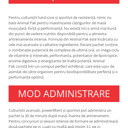
Under Armour
Universal
Pentru culturiștii hard-core și sportivii de rezistență, nimic nu
Vitargo
bate Animal Pak pentru maximizarea câștigurilor de masă
Weider
musculară, forță și performanță. Nu există nici o armă mai bună
Zenana
din punct de vedere nutritiv disponibilă pentru a alimenta
antrenamente intense. Formula din Animal Pak este încărcata cu
cele mai avansate și calitative ingrediente, fiecare pachet conține
o combinație puternică de complexe de ultimă oră, un mega-ciclu
de vitamine și minerale, performanța, potențiator de lipotropice,
enzime digestive și energizante de înaltă potență. Animal
Pak constă într-un compus perfect echilibrat, care este ușor de
asimilat de către organism pentru biodisponibilitate perfectă și o
performanță optimă.
MOD ADMINISTRARE
Culturiștii avansați, powerlifterii și sportivii pot administra un
pachet la 30 de minute după masă, înainte de antrenament.
Pentru concursuri și sesiuni intense de formare se administrează
două pachete pe zi. Luați cu multă apă minim 3 L pe zi.