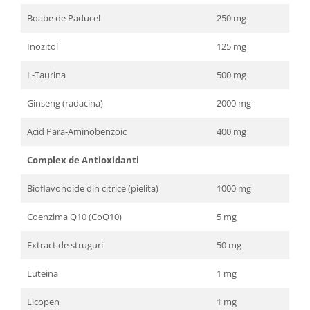
Boabe de Paducel
250 mg
Inozitol
125 mg
L-Taurina
500 mg
Ginseng (radacina)
2000 mg
Acid Para-Aminobenzoic
400 mg
Complex de Antioxidanti
Bioflavonoide din citrice (pielita)
1000 mg
Coenzima Q10 (CoQ10)
5 mg
Extract de struguri
50 mg
Luteina
1 mg
Licopen
1 mg