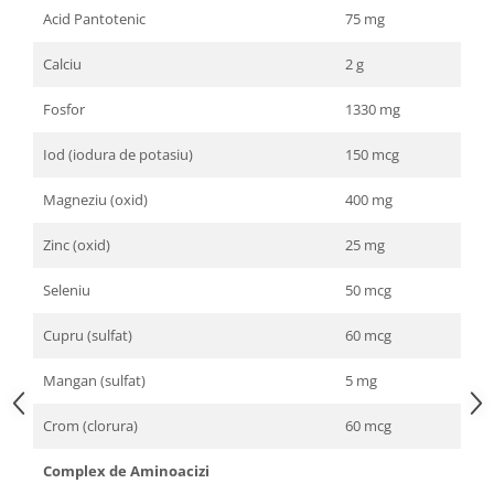
Acid Pantotenic
75 mg
Calciu
2 g
Fosfor
1330 mg
Iod (iodura de potasiu)
150 mcg
Magneziu (oxid)
400 mg
Zinc (oxid)
25 mg
Seleniu
50 mcg
Cupru (sulfat)
60 mcg
Mangan (sulfat)
5 mg
Crom (clorura)
60 mcg
Complex de Aminoacizi