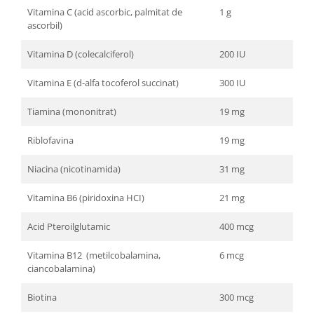
Vitamina C (acid ascorbic, palmitat de
1 g
ascorbil)
Vitamina D (colecalciferol)
200 IU
Vitamina E (d-alfa tocoferol succinat)
300 IU
Tiamina (mononitrat)
19 mg
Riblofavina
19 mg
Niacina (nicotinamida)
31 mg
Vitamina B6 (piridoxina HCI)
21 mg
Acid Pteroilglutamic
400 mcg
Vitamina B12 (metilcobalamina,
6 mcg
ciancobalamina)
Biotina
300 mcg