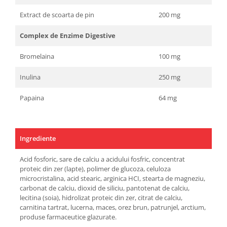
Extract de scoarta de pin
200 mg
Complex de Enzime Digestive
Bromelaina
100 mg
Inulina
250 mg
Papaina
64 mg
Ingrediente
Acid fosforic, sare de calciu a acidului fosfric, concentrat
proteic din zer (lapte), polimer de glucoza, celuloza
microcristalina, acid stearic, arginica HCI, stearta de magneziu,
carbonat de calciu, dioxid de siliciu, pantotenat de calciu,
lecitina (soia), hidrolizat proteic din zer, citrat de calciu,
carnitina tartrat, lucerna, maces, orez brun, patrunjel, arctium,
produse farmaceutice glazurate.