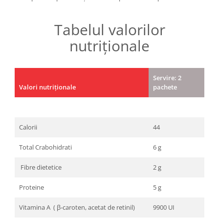
Tabelul valorilor
nutriționale
Servire: 2
Valori nutriționale
pachete
Calorii
44
Total Crabohidrati
6 g
Fibre dietetice
2 g
Proteine
5 g
Vitamina A ( β-caroten, acetat de retinil)
9900 UI