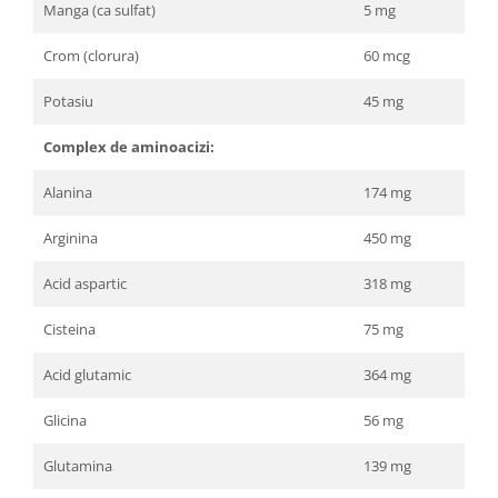
Manga (ca sulfat)
5 mg
Crom (clorura)
60 mcg
Potasiu
45 mg
Complex de aminoacizi:
Alanina
174 mg
Arginina
450 mg
Acid aspartic
318 mg
Cisteina
75 mg
Acid glutamic
364 mg
Glicina
56 mg
Glutamina
139 mg