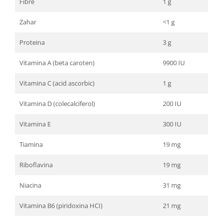
Fibre
1 g
Zahar
<1 g
Proteina
3 g
Vitamina A (beta caroten)
9900 IU
Vitamina C (acid ascorbic)
1 g
Vitamina D (colecalciferol)
200 IU
Vitamina E
300 IU
Tiamina
19 mg
Riboflavina
19 mg
Niacina
31 mg
Vitamina B6 (piridoxina HCI)
21 mg