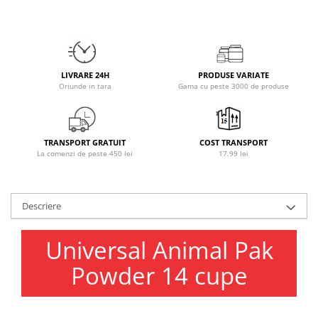
Osavi
PerfectShaker
PeScience
Power System
LIVRARE 24H
PRODUSE VARIATE
Pro Supps
Oriunde in tara
Gama cu peste 3000 de produse
Pro Tan
Puritan`s Pride
Raw Nutrition
TRANSPORT GRATUIT
COST TRANSPORT
La comenzi de peste 450 lei
17.99 lei
REDCON1
Revoflex
Rich Piana 5% Nutrition
Descriere
RIPT
Scitec
Universal Animal Pak
Scivation
Powder 14 cupe
Skill Nutrition
Smart Shake
Swanson