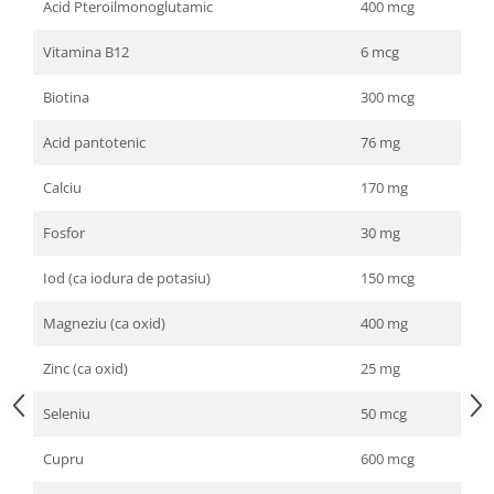
Acid Pteroilmonoglutamic
400 mcg
Vitamina B12
6 mcg
Biotina
300 mcg
Acid pantotenic
76 mg
Calciu
170 mg
Fosfor
30 mg
Iod (ca iodura de potasiu)
150 mcg
Magneziu (ca oxid)
400 mg
Zinc (ca oxid)
25 mg
Seleniu
50 mcg
Cupru
600 mcg