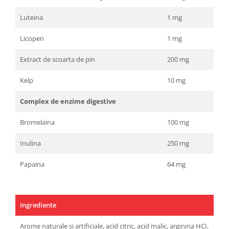
Luteina
1 mg
Licopen
1 mg
Extract de scoarta de pin
200 mg
Kelp
10 mg
Complex de enzime digestive
Bromelaina
100 mg
Inulina
250 mg
Papaina
64 mg
Ingrediente
Arome naturale si artificiale, acid citric, acid malic, arginina HCI,