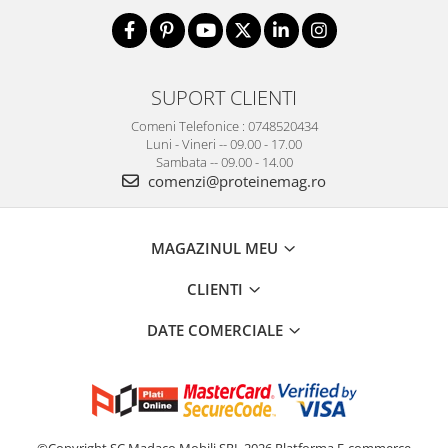
SUPORT CLIENTI
Comeni Telefonice : 0748520434
Luni - Vineri -- 09.00 - 17.00
Sambata -- 09.00 - 14.00
comenzi@proteinemag.ro
MAGAZINUL MEU
CLIENTI
DATE COMERCIALE
©Copyright SC Madaco Mobili SRL 2026
Platforma E-commerce