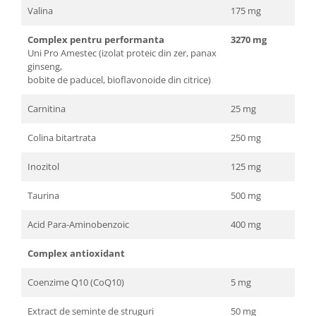
Valina
175 mg
Complex pentru performanta
3270 mg
Uni Pro Amestec (izolat proteic din zer, panax
ginseng,
bobite de paducel, bioflavonoide din citrice)
Carnitina
25 mg
Colina bitartrata
250 mg
Inozitol
125 mg
Taurina
500 mg
Acid Para-Aminobenzoic
400 mg
Complex antioxidant
Coenzime Q10 (CoQ10)
5 mg
Extract de seminte de struguri
50 mg