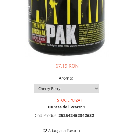
Insulated
Vitamine bărbați / femei
JNX Sports
Îngrijire personală
Kaged
Kevin Levrone
MEX
Muscle Meds
Muscle Pharm
Muscletech
67,19 RON
Mutant
Naughty Boy
Aroma
:
Neocell
Nordic Naturals
NOW Foods
STOC EPUIZAT
Durata de livrare:
1
Nutrend
Nutrex
Cod Produs:
252542452342632
Olimp Sport Nutrition
Adauga la Favorite
Optimum Nutrition