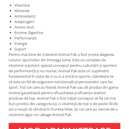
Under Armour
Vitamine
Minerale
Universal
Antioxidanți
Vitargo
Adaptogeni
Weider
Amino Acizi
Enzime Digestive
Zenana
Performanță
Energie
Suport
Pentru mai bine de 3 decenii Animal Pak a fost și este alegerea
tuturor sportivilor din întreaga lume. Este un complex de
vitamine și potent special conceput pentru culturiștii și sportivii
de performanță și nu numai. Animal Pak este un supliment
fundamental în viața de zi cu zi a oricărui sportiv. Gândește-te
că este un fel de asigurare nutrițională al persoanelor care fac
sport. Toți cei care au folosit Animal Pak sau alt produs din gama
Animal garantează pentru eficacitatea și eficiența acestor
produse de top. Animal Pak a fost inițial conceput să fie cel mai
bun produs din categoria lui, o vitamină de top și de peste 30 de
ani a reușit să rămână în fruntea listei, iar cei care au nevoie de o
vitamine sigur vor aleage Animal Pak.