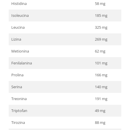
Histidina
58 mg
Isoleucina
185 mg
Leucina
325 mg
Lizina
269 mg
Metionina
62 mg
Fenilalanina
101 mg
Prolina
166 mg
Serina
140 mg
Treonina
191 mg
Triptofan
49 mg
Tirozina
88 mg