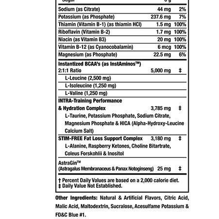
Under Armour
Universal
Vitargo
Weider
Zenana