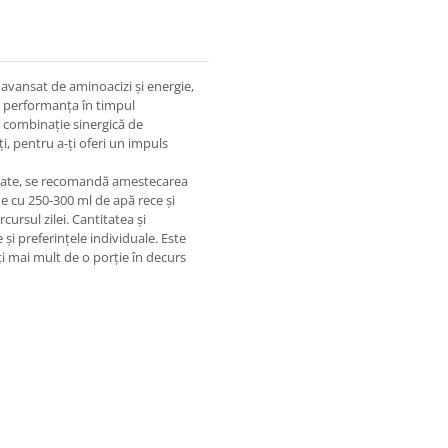
vansat de aminoacizi și energie,
și performanța în timpul
 combinație sinergică de
i, pentru a-ți oferi un impuls
ltate, se recomandă amestecarea
 cu 250-300 ml de apă rece și
rsul zilei. Cantitatea și
și preferințele individuale. Este
i mai mult de o porție în decurs