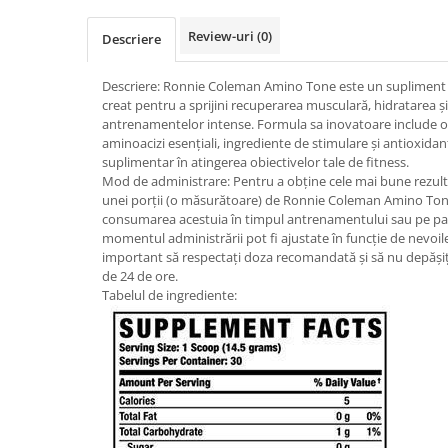
Osavi
Review-uri
(0)
Descriere
PerfectShaker
PeScience
Descriere: Ronnie Coleman Amino Tone este un supliment a
Power System
creat pentru a sprijini recuperarea musculară, hidratarea 
Pro Supps
antrenamentelor intense. Formula sa inovatoare include o
aminoacizi esențiali, ingrediente de stimulare și antioxidanț
Pro Tan
suplimentar în atingerea obiectivelor tale de fitness.
Puritan`s Pride
Mod de administrare: Pentru a obține cele mai bune rezu
Raw Nutrition
unei porții (o măsurătoare) de Ronnie Coleman Amino Tone
consumarea acestuia în timpul antrenamentului sau pe parcu
REDCON1
momentul administrării pot fi ajustate în funcție de nevoile 
Revoflex
important să respectați doza recomandată și să nu depășiț
de 24 de ore.
Rich Piana 5% Nutrition
Tabelul de ingrediente:
RIPT
Scitec
Scivation
Skill Nutrition
Smart Shake
Swanson