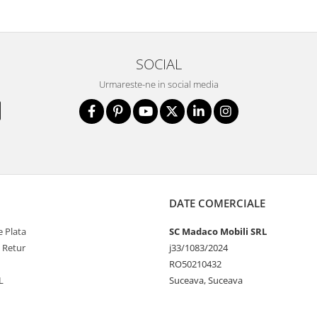
SOCIAL
Urmareste-ne in social media
DATE COMERCIALE
 Plata
SC Madaco Mobili SRL
e Retur
j33/1083/2024
RO50210432
L
Suceava, Suceava