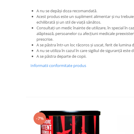
A nu se depăși doza recomandată.
Acest produs este un supliment alimentar și nu trebuie 
echilibrată și un stil de viață sănătos.
Consultați un medic înainte de utilizare, în special în ca
alăptează, persoanelor cu afecțiuni medicale preexist
prescrise.
A se păstra într-un loc răcoros și uscat, ferit de lumina d
A nu se utiliza în cazul în care sigiliul de siguranță este 
A se păstra departe de copii.
Informatii conformitate produs
-7%