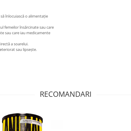
să înlocuiască o alimentație
zul femeilor însărcinate sau care
ente sau care iau medicamente
irectă a soarelui.
deteriorat sau lipsește.
RECOMANDARI