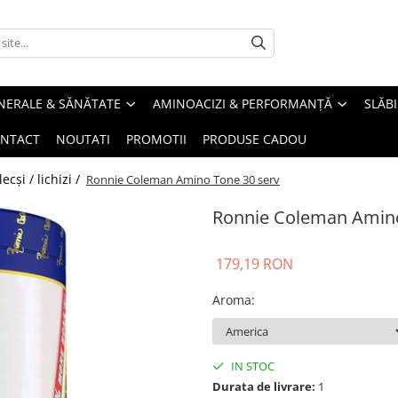
INERALE & SĂNĂTATE
AMINOACIZI & PERFORMANȚĂ
SLĂBI
NTACT
NOUTATI
PROMOTII
PRODUSE CADOU
cși / lichizi /
Ronnie Coleman Amino Tone 30 serv
Ronnie Coleman Amino
179,19 RON
Aroma
:
IN STOC
Durata de livrare:
1