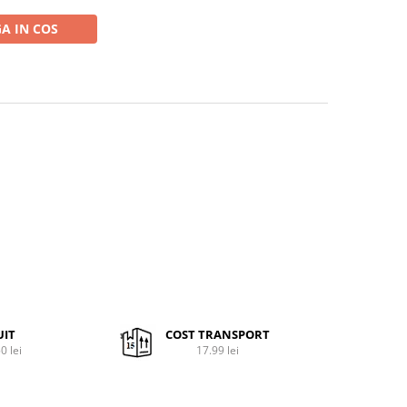
A IN COS
UIT
COST TRANSPORT
0 lei
17.99 lei