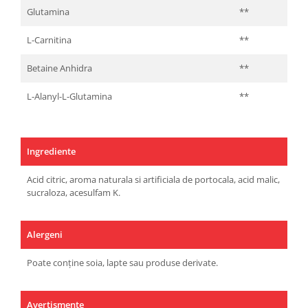
Glutamina
**
L-Carnitina
**
Betaine Anhidra
**
L-Alanyl-L-Glutamina
**
Ingrediente
Acid citric, aroma naturala si artificiala de portocala, acid malic,
sucraloza, acesulfam K.
Alergeni
Poate conține soia, lapte sau produse derivate.
Avertismente