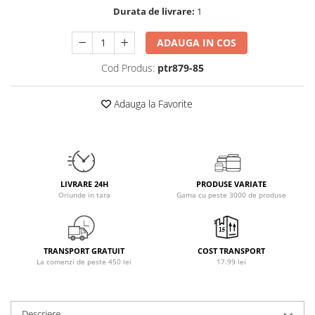
Durata de livrare:
1
Osavi
PerfectShaker
ADAUGA IN COS
PeScience
Power System
Cod Produs:
ptr879-85
Pro Supps
Pro Tan
Adauga la Favorite
Puritan`s Pride
Raw Nutrition
REDCON1
Revoflex
LIVRARE 24H
PRODUSE VARIATE
Rich Piana 5% Nutrition
Oriunde in tara
Gama cu peste 3000 de produse
RIPT
Scitec
Scivation
TRANSPORT GRATUIT
COST TRANSPORT
La comenzi de peste 450 lei
17.99 lei
Skill Nutrition
Smart Shake
Swanson
Descriere