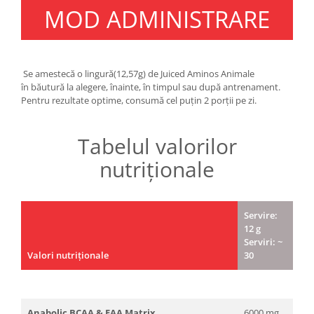
MOD ADMINISTRARE
Se amestecă o lingură(12,57g) de Juiced Aminos Animale
în băutură la alegere, înainte, în timpul sau după antrenament.
Pentru rezultate optime, consumă cel puțin 2 porții pe zi.
Tabelul valorilor
nutriționale
Servire:
12 g
Serviri: ~
Valori nutriționale
30
Anabolic BCAA & EAA Matrix
6000 mg