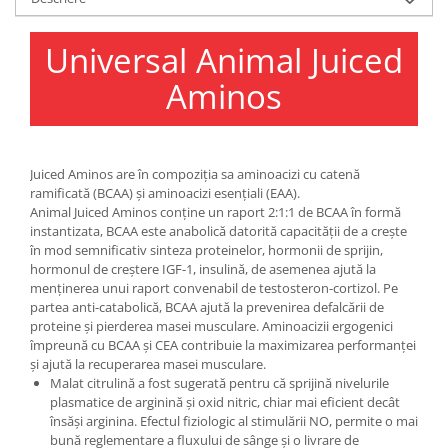
Under Armour
Universal
Universal Animal Juiced
Vitargo
Aminos
Weider
Zenana
Juiced Aminos are în compoziția sa aminoacizi cu catenă
ramificată (BCAA) și aminoacizi esențiali (EAA).
Animal Juiced Aminos conține un raport 2:1:1 de BCAA în formă
instantizata, BCAA este anabolică datorită capacității de a crește
în mod semnificativ sinteza proteinelor, hormonii de sprijin,
hormonul de creștere IGF-1, insulină, de asemenea ajută la
menținerea unui raport convenabil de testosteron-cortizol. Pe
partea anti-catabolică, BCAA ajută la prevenirea defalcării de
proteine ​​și pierderea masei musculare. Aminoacizii ergogenici
împreună cu BCAA și CEA contribuie la maximizarea performanței
și ajută la recuperarea masei musculare.
Malat citrulină a fost sugerată pentru că sprijină nivelurile
plasmatice de arginină și oxid nitric, chiar mai eficient decât
însăși arginina. Efectul fiziologic al stimulării NO, permite o mai
bună reglementare a fluxului de sânge și o livrare de