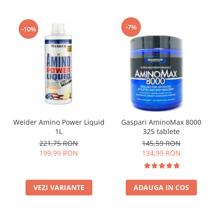
-7%
-10%
Weider Amino Power Liquid
Gaspari AminoMax 8000
1L
325 tablete
221,75 RON
145,59 RON
199,99 RON
134,99 RON
VEZI VARIANTE
ADAUGA IN COS