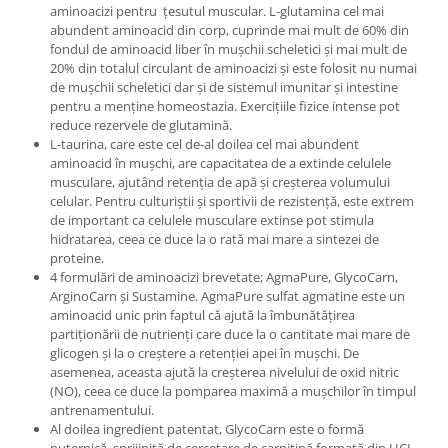
aminoacizi pentru țesutul muscular. L-glutamina cel mai
abundent aminoacid din corp, cuprinde mai mult de 60% din
fondul de aminoacid liber în mușchii scheletici și mai mult de
20% din totalul circulant de aminoacizi și este folosit nu numai
de mușchii scheletici dar și de sistemul imunitar și intestine
pentru a menține homeostazia. Exercițiile fizice intense pot
reduce rezervele de glutamină.
L-taurina, care este cel de-al doilea cel mai abundent
aminoacid în mușchi, are capacitatea de a extinde celulele
musculare, ajutând retenția de apă și creșterea volumului
celular. Pentru culturiștii și sportivii de rezistență, este extrem
de important ca celulele musculare extinse pot stimula
hidratarea, ceea ce duce la o rată mai mare a sintezei de
proteine.
4 formulări de aminoacizi brevetate; AgmaPure, GlycoCarn,
ArginoCarn și Sustamine. AgmaPure sulfat agmatine este un
aminoacid unic prin faptul că ajută la îmbunătățirea
partiționării de nutrienți care duce la o cantitate mai mare de
glicogen și la o creștere a retenției apei în mușchi. De
asemenea, aceasta ajută la creșterea nivelului de oxid nitric
(NO), ceea ce duce la pomparea maximă a mușchilor în timpul
antrenamentului.
Al doilea ingredient patentat, GlycoCarn este o formă