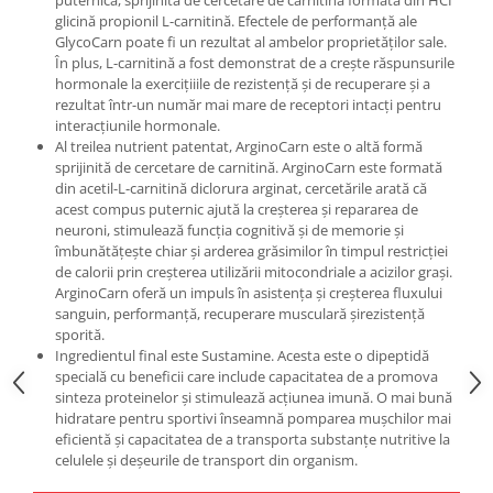
puternică, sprijinită de cercetare de carnitină formată din HCI
glicină propionil L-carnitină. Efectele de performanță ale
GlycoCarn poate fi un rezultat al ambelor proprietăților sale.
În plus, L-carnitină a fost demonstrat de a crește răspunsurile
hormonale la exercițiiile de rezistență și de recuperare și a
rezultat într-un număr mai mare de receptori intacți pentru
interacțiunile hormonale.
Al treilea nutrient patentat, ArginoCarn este o altă formă
sprijinită de cercetare de carnitină. ArginoCarn este formată
din acetil-L-carnitină diclorura arginat, cercetările arată că
acest compus puternic ajută la creșterea și repararea de
neuroni, stimulează funcția cognitivă și de memorie și
îmbunătățește chiar și arderea grăsimilor în timpul restricției
de calorii prin creșterea utilizării mitocondriale a acizilor grași.
ArginoCarn oferă un impuls în asistența și creșterea fluxului
sanguin, performanță, recuperare musculară șirezistență
sporită.
Ingredientul final este Sustamine. Acesta este o dipeptidă
specială cu beneficii care include capacitatea de a promova
sinteza proteinelor și stimulează acțiunea imună. O mai bună
hidratare pentru sportivi înseamnă pomparea mușchilor mai
eficientă și capacitatea de a transporta substanțe nutritive la
celulele și deșeurile de transport din organism.