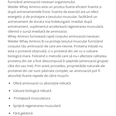
furnizând aminoacizii necesari organismului.
Under Armour
Weider Whey Aminos este un produs foarte eficient înainte și
Universal
după antrenamentele fizice. Înainte de exerciții are un efect
Vitargo
energetic și de protejare a țesutului muscular, facilitând un
antrenament de durata mai îndelungată. Imediat după
Weider
antrenament, suplimentul accelerează regenerarea musculară,
Zenana
oferind o sursă imediată de aminoacizi.
Whey Aminos furnizează rapid corpului aminoacizii necesari.
Weider Whey Aminos îți va proteja țesutul muscular furnizând
corpului tău aminoacizi de care are nevoie. Proteina inițială nu
este o proteină obișnuită, ci o proteină din zer cu o valoare
biologică mare. Folosind o metodă care să nu-i afecteze calitatea,
proteina din zer a fost descompusă în peptide (aminoacizi grupați
câte doi sau trei). Prin acest procedeu, proprietățile naturale ale
proteinei din zer sunt păstrate complet, iar aminoacizii pot fi
absorbiți foarte repede de către mușchi.
Oferă aminoacizi cu absorpție ridicată
Valoare biologică ridicată
Protejează musculatura
Sprijină regenerarea musculară
Fără gelatină