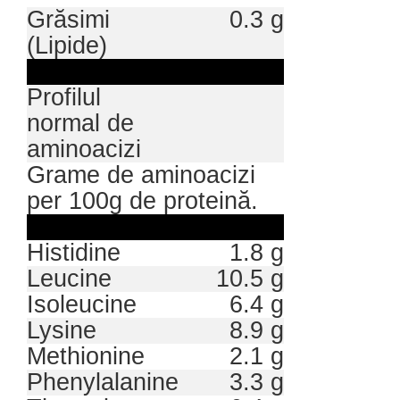
Grăsimi
0.3 g
(Lipide)
Profilul
normal de
aminoacizi
Grame de aminoacizi
per 100g de proteină.
Histidine
1.8 g
Leucine
10.5 g
Isoleucine
6.4 g
Lysine
8.9 g
Methionine
2.1 g
Phenylalanine
3.3 g