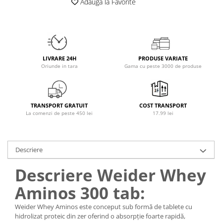
Adauga la Favorite
Osavi
PerfectShaker
PeScience
Power System
LIVRARE 24H
PRODUSE VARIATE
Pro Supps
Oriunde in tara
Gama cu peste 3000 de produse
Pro Tan
Puritan`s Pride
Raw Nutrition
TRANSPORT GRATUIT
COST TRANSPORT
REDCON1
La comenzi de peste 450 lei
17.99 lei
Revoflex
Rich Piana 5% Nutrition
Descriere
RIPT
Scitec
Descriere Weider Whey
Scivation
Aminos 300 tab:
Skill Nutrition
Smart Shake
Weider Whey Aminos este conceput sub formă de tablete cu
Swanson
hidrolizat proteic din zer oferind o absorpție foarte rapidă,