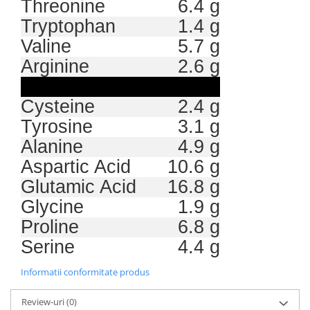
Threonine
6.4 g
Tryptophan
1.4 g
Valine
5.7 g
Arginine
2.6 g
Cysteine
2.4 g
Tyrosine
3.1 g
Alanine
4.9 g
Aspartic Acid
10.6 g
Glutamic Acid
16.8 g
Glycine
1.9 g
Proline
6.8 g
Serine
4.4 g
Informatii conformitate produs
Review-uri
(0)