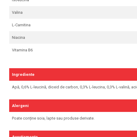
Skill Nutrition
Valina
Smart Shake
Swanson
L-Carnitina
Under Armour
Niacina
Universal
Vitargo
Vitamina B6
Weider
Zenana
Ingrediente
Apă, 0,6% L-leucină, dioxid de carbon, 0,3% L-leucina, 0,3% L-valină, acid
Alergeni
Poate conține soia, lapte sau produse derivate.
Avertismente