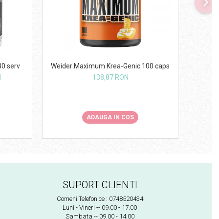
-19
Weider Maximum Krea-Genic 100 caps
Rich P
30 serv
138,87 RON
N
ADAUGA IN COS
SUPORT CLIENTI
Comeni Telefonice : 0748520434
Luni - Vineri -- 09.00 - 17.00
Sambata -- 09.00 - 14.00