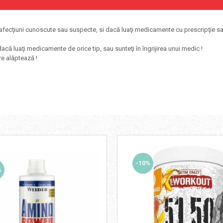
ice afecţiuni cunoscute sau suspecte, si dacă luaţi medicamente cu prescripţie
acă luaţi medicamente de orice tip, sau sunteţi în îngrijirea unui medic !
re alăptează !
-10%
%