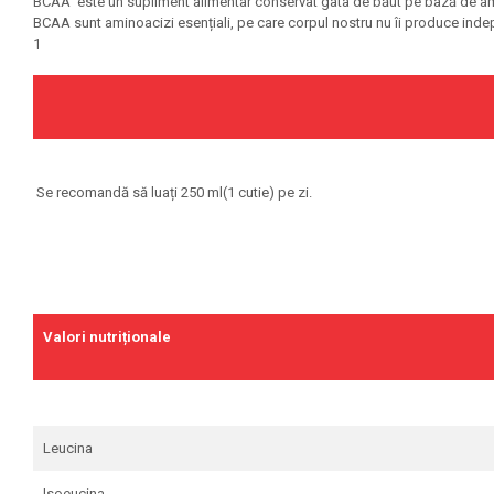
BCAA este un supliment alimentar conservat gata de băut pe bază de amin
BCAA sunt aminoacizi esențiali, pe care corpul nostru nu îi produce indepen
Olimp Sport Nutrition
1
Optimum Nutrition
Osavi
PerfectShaker
PeScience
Power System
Se recomandă să luați 250 ml(1 cutie) pe zi.
Pro Supps
Pro Tan
Puritan`s Pride
Raw Nutrition
REDCON1
Valori nutriționale
Revoflex
Rich Piana 5% Nutrition
RIPT
Leucina
Scitec
Scivation
Isoeucina