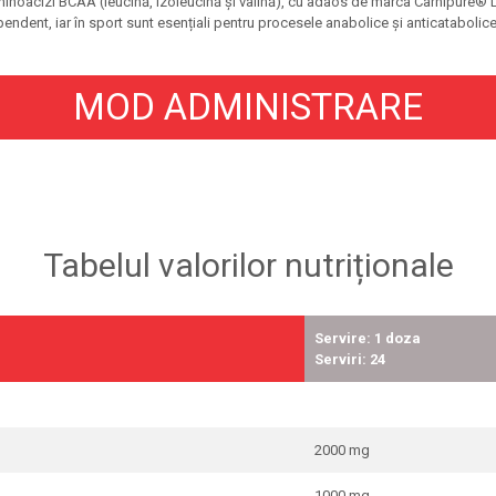
oacizi BCAA (leucină, izoleucină și valină), cu adaos de marca Carnipure® L-c
dent, iar în sport sunt esențiali pentru procesele anabolice și anticatabolice. 
MOD ADMINISTRARE
Tabelul valorilor nutriționale
Servire: 1 doza
Serviri: 24
2000 mg
1000 mg