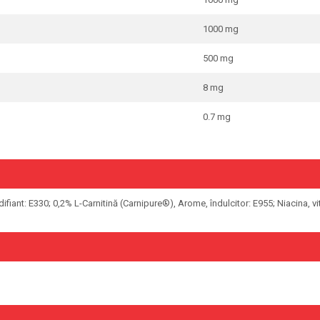
1000 mg
500 mg
8 mg
0.7 mg
ifiant: E330; 0,2% L-Carnitină (Carnipure®), Arome, îndulcitor: E955; Niacina, vi