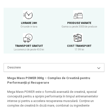
Osavi
PerfectShaker
PeScience
Power System
LIVRARE 24H
PRODUSE VARIATE
Oriunde in tara
Gama cu peste 3000 de produse
Pro Supps
Pro Tan
Puritan`s Pride
TRANSPORT GRATUIT
COST TRANSPORT
Raw Nutrition
La comenzi de peste 450 lei
17.99 lei
REDCON1
Revoflex
Rich Piana 5% Nutrition
Descriere
RIPT
Mega Mass POWER 300g – Complex de Creatină pentru
Scitec
Performanță și Recuperare
Scivation
Mega Mass POWER este o formulă avansată de creatină, special
Skill Nutrition
concepută pentru a sprijini performanța în timpul antrenamentelor
Smart Shake
intense și pentru a accelera recuperarea musculară. Conține un
Swanson
complex de creatină în doză mare, combinat cu ingrediente