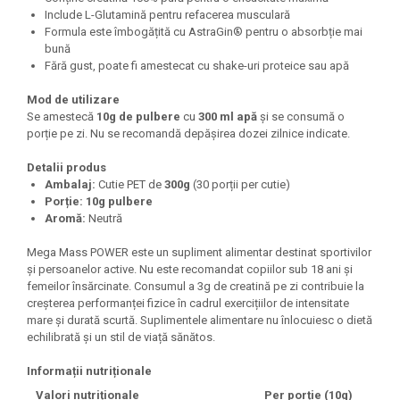
Include L-Glutamină pentru refacerea musculară
Formula este îmbogățită cu AstraGin® pentru o absorbție mai
bună
Fără gust, poate fi amestecat cu shake-uri proteice sau apă
Mod de utilizare
Se amestecă
10g de pulbere
cu
300 ml apă
și se consumă o
porție pe zi. Nu se recomandă depășirea dozei zilnice indicate.
Detalii produs
Ambalaj:
Cutie PET de
300g
(30 porții per cutie)
Porție:
10g pulbere
Aromă:
Neutră
Mega Mass POWER este un supliment alimentar destinat sportivilor
și persoanelor active. Nu este recomandat copiilor sub 18 ani și
femeilor însărcinate. Consumul a 3g de creatină pe zi contribuie la
creșterea performanței fizice în cadrul exercițiilor de intensitate
mare și durată scurtă. Suplimentele alimentare nu înlocuiesc o dietă
echilibrată și un stil de viață sănătos.
Informații nutriționale
Valori nutriționale
Per porție (10g)