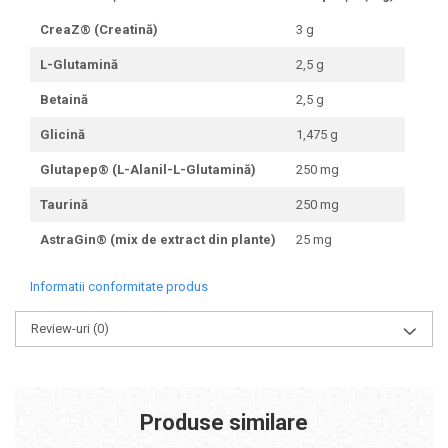
CreaZ® (Creatină)
3 g
L-Glutamină
2,5 g
Betaină
2,5 g
Glicină
1,475 g
Glutapep® (L-Alanil-L-Glutamină)
250 mg
Taurină
250 mg
AstraGin® (mix de extract din plante)
25 mg
Informatii conformitate produs
Review-uri
(0)
Produse similare