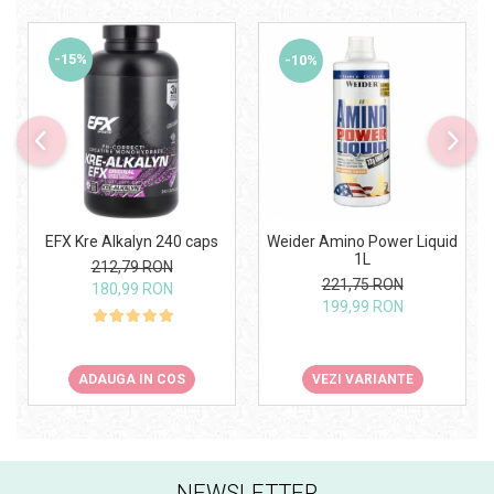
-15%
-10%
Weider Amino Power Liquid
EFX Kre Alkalyn 240 caps
1L
212,79 RON
221,75 RON
180,99 RON
199,99 RON
VEZI VARIANTE
ADAUGA IN COS
NEWSLETTER