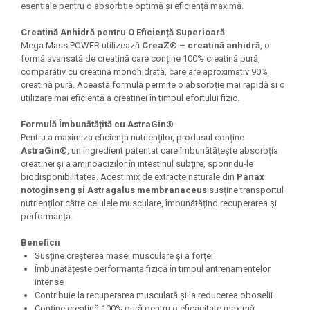
esențiale pentru o absorbție optimă și eficiență maximă.
Under Armour
Universal
Creatină Anhidră pentru O Eficiență Superioară
Vitargo
Mega Mass POWER utilizează
CreaZ® – creatină anhidră
, o
formă avansată de creatină care conține 100% creatină pură,
Weider
comparativ cu creatina monohidrată, care are aproximativ 90%
Zenana
creatină pură. Această formulă permite o absorbție mai rapidă și o
utilizare mai eficientă a creatinei în timpul efortului fizic.
Formulă Îmbunătățită cu AstraGin®
Pentru a maximiza eficiența nutrienților, produsul conține
AstraGin®
, un ingredient patentat care îmbunătățește absorbția
creatinei și a aminoacizilor în intestinul subțire, sporindu-le
biodisponibilitatea. Acest mix de extracte naturale din
Panax
notoginseng și Astragalus membranaceus
susține transportul
nutrienților către celulele musculare, îmbunătățind recuperarea și
performanța.
Beneficii
Susține creșterea masei musculare și a forței
Îmbunătățește performanța fizică în timpul antrenamentelor
intense
Contribuie la recuperarea musculară și la reducerea oboselii
Conține creatină 100% pură pentru o eficacitate maximă