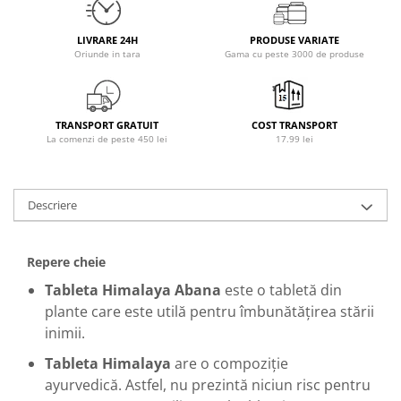
Osavi
PerfectShaker
LIVRARE 24H
PRODUSE VARIATE
Oriunde in tara
Gama cu peste 3000 de produse
PeScience
Power System
Pro Supps
TRANSPORT GRATUIT
COST TRANSPORT
Pro Tan
La comenzi de peste 450 lei
17.99 lei
Puritan`s Pride
Raw Nutrition
REDCON1
Descriere
Revoflex
Rich Piana 5% Nutrition
Repere cheie
RIPT
Tableta Himalaya Abana
este o tabletă din
Scitec
plante care este utilă pentru îmbunătățirea stării
Scivation
inimii.
Skill Nutrition
Tableta Himalaya
are o compoziție
Smart Shake
ayurvedică.
Astfel, nu prezintă niciun risc pentru
Swanson