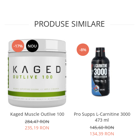
PRODUSE SIMILARE
-17%
NOU
-8%
Pro Supps L-Carnitine 3000
Kaged Muscle Outlive 100
473 ml
284,47 RON
145,60 RON
235,19 RON
134,39 RON