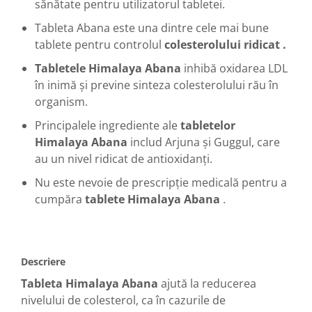
sănătate pentru utilizatorul tabletei.
Under Armour
Universal
Tableta Abana este una dintre cele mai bune
tablete pentru
controlul
colesterolului ridicat .
Vitargo
Weider
Tabletele Himalaya Abana
inhibă oxidarea LDL
Zenana
în inimă și previne sinteza colesterolului rău în
organism.
Principalele ingrediente ale
tabletelor
Himalaya Abana
includ Arjuna și Guggul, care
au un nivel ridicat de antioxidanți.
Nu este nevoie de prescripție medicală pentru a
cumpăra
tablete Himalaya Abana
.
Descriere
Tableta Himalaya Abana
ajută la reducerea
nivelului de colesterol, ca în cazurile de