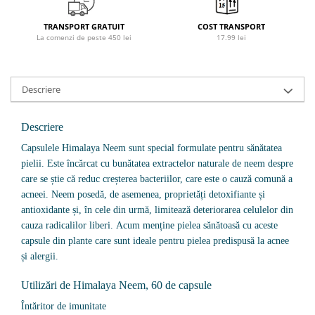
Osavi
TRANSPORT GRATUIT
COST TRANSPORT
PerfectShaker
La comenzi de peste 450 lei
17.99 lei
PeScience
Power System
Pro Supps
Descriere
Pro Tan
Puritan`s Pride
Descriere
Raw Nutrition
Capsulele Himalaya Neem sunt special formulate pentru sănătatea
REDCON1
pielii.
Este încărcat cu bunătatea extractelor naturale de neem despre
Revoflex
care se știe că reduc creșterea bacteriilor, care este o cauză comună a
Rich Piana 5% Nutrition
acneei.
Neem posedă, de asemenea, proprietăți detoxifiante și
antioxidante și, în cele din urmă, limitează deteriorarea celulelor din
RIPT
cauza radicalilor liberi.
Acum menține pielea sănătoasă cu aceste
Scitec
capsule din plante care sunt ideale pentru pielea predispusă la acnee
Scivation
și alergii.
Skill Nutrition
Utilizări de Himalaya Neem, 60 de capsule
Smart Shake
Swanson
Întăritor de imunitate