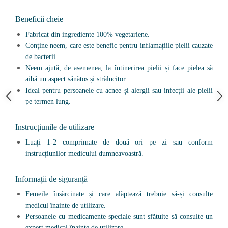
Under Armour
Universal
Beneficii cheie
Vitargo
Fabricat din ingrediente 100% vegetariene.
Weider
Conține neem, care este benefic pentru inflamațiile pielii cauzate
de bacterii.
Zenana
Neem ajută, de asemenea, la întinerirea pielii și face pielea să
aibă un aspect sănătos și strălucitor.
Ideal pentru persoanele cu acnee și alergii sau infecții ale pielii
pe termen lung.
Instrucțiunile de utilizare
Luați 1-2 comprimate de două ori pe zi sau conform
instrucțiunilor medicului dumneavoastră.
Informații de siguranță
Femeile însărcinate și care alăptează trebuie să-și consulte
medicul înainte de utilizare.
Persoanele cu medicamente speciale sunt sfătuite să consulte un
expert medical înainte de utilizare.