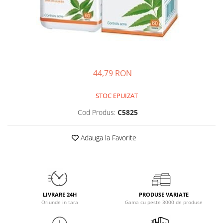
Insulated
Vitamine bărbați / femei
JNX Sports
Îngrijire personală
Kaged
Kevin Levrone
MEX
44,79 RON
Muscle Meds
Muscle Pharm
STOC EPUIZAT
Muscletech
Cod Produs:
C5825
Mutant
Naughty Boy
Adauga la Favorite
Neocell
Nordic Naturals
NOW Foods
Nutrend
Nutrex
LIVRARE 24H
PRODUSE VARIATE
Oriunde in tara
Gama cu peste 3000 de produse
Olimp Sport Nutrition
Optimum Nutrition