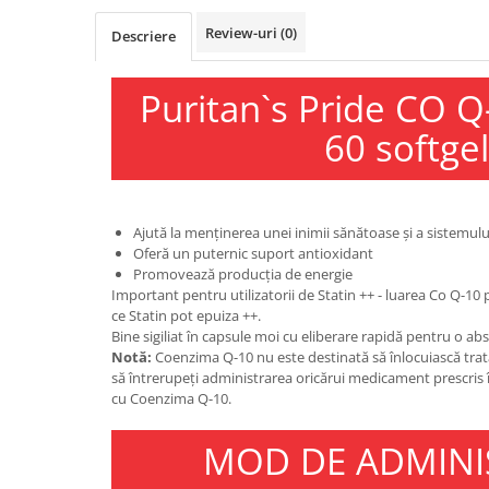
Osavi
Review-uri
(0)
Descriere
PerfectShaker
PeScience
Puritan`s Pride CO 
Power System
Pro Supps
60 softgel
Pro Tan
Puritan`s Pride
Raw Nutrition
Ajută la menținerea unei inimii sănătoase și a sistemulu
REDCON1
Oferă un puternic suport antioxidant
Promovează producția de energie
Revoflex
Important pentru utilizatorii de Statin ++ - luarea Co Q-10
Rich Piana 5% Nutrition
ce Statin pot epuiza ++.
RIPT
Bine sigiliat în capsule moi cu eliberare rapidă pentru o ab
Notă:
Coenzima Q-10 nu este destinată să înlocuiască trat
Scitec
să întrerupeți administrarea oricărui medicament prescris 
Scivation
cu Coenzima Q-10.
Skill Nutrition
Smart Shake
MOD DE ADMINI
Swanson