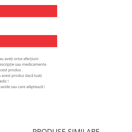
au aveţi orice afecţiuni
rescripţie sau medicamente
cest produs .
a acest produs dacă luaţi
edic !
ravide sau care alăptează !
PRODUSE SIMILARE