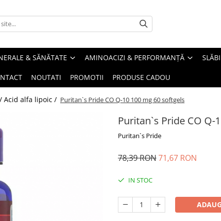
INERALE & SĂNĂTATE
AMINOACIZI & PERFORMANȚĂ
SLĂBI
NTACT
NOUTATI
PROMOTII
PRODUSE CADOU
/ Acid alfa lipoic /
Puritan`s Pride CO Q-10 100 mg 60 softgels
Puritan`s Pride CO Q-1
Puritan`s Pride
78,39 RON
71,67 RON
IN STOC
ADAUG