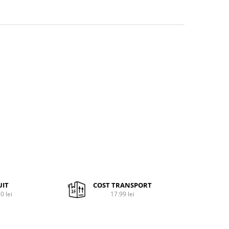
UIT
COST TRANSPORT
0 lei
17.99 lei