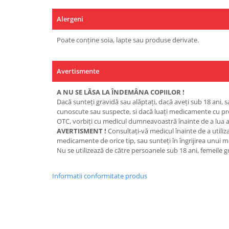
Alergeni
Poate conține soia, lapte sau produse derivate.
Avertismente
A NU SE LĂSA LA ÎNDEMÂNA COPIILOR !
Dacă sunteţi gravidă sau alăptaţi, dacă aveţi sub 18 ani, s
cunoscute sau suspecte, si dacă luaţi medicamente cu p
OTC, vorbiţi cu medicul dumneavoastră înainte de a lua a
AVERTISMENT !
Consultaţi-vă medicul înainte de a utiliz
medicamente de orice tip, sau sunteţi în îngrijirea unui m
Nu se utilizează de către persoanele sub 18 ani, femeile g
Informatii conformitate produs