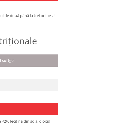
 de două până la trei ori pe zi,
triționale
1 softgel
e <2% lecitina din soia, dioxid