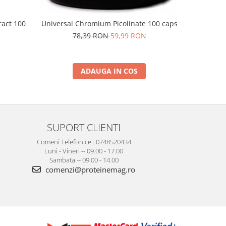
ract 100
Puritan
Universal Chromium Picolinate 100 caps
Ze
78,39 RON
59,99 RON
ADAUGA IN COS
SUPORT CLIENTI
Comeni Telefonice : 0748520434
Luni - Vineri -- 09.00 - 17.00
Sambata -- 09.00 - 14.00
comenzi@proteinemag.ro