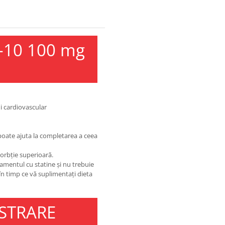
Q-10 100 mg
i cardiovascular
 poate ajuta la completarea a ceea
sorbție superioară.
amentul cu statine și nu trebuie
în timp ce vă suplimentați dieta
STRARE