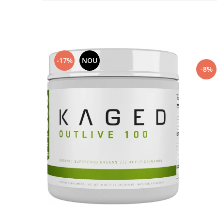
-17%
NOU
-8%