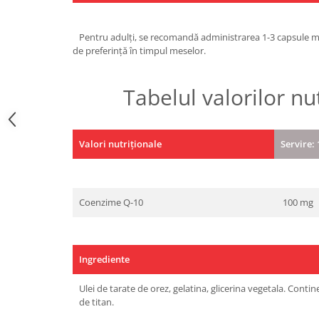
Under Armour
Universal
Pentru adulți, se recomandă administrarea 1-3 capsule moi
Vitargo
de preferință în timpul meselor.
Weider
Zenana
Tabelul valorilor nu
Valori nutriționale
Servire: 
Coenzime Q-10
100 mg
Ingrediente
Ulei de tarate de orez, gelatina, glicerina vegetala. Contin
de titan.