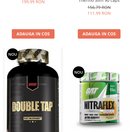
Thermo Slim 90 caps
199,99 RON
156,79 RON
111,99 RON
ADAUGA IN COS
ADAUGA IN COS
NOU
NOU