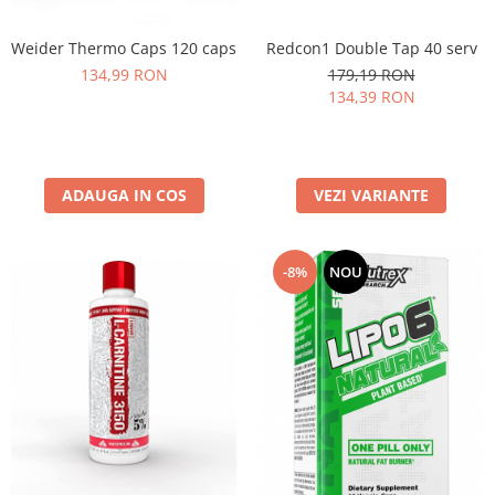
Under Armour
Universal
Redcon1 Double Tap 40 serv
Weider Thermo Caps 120 caps
Vitargo
179,19 RON
134,99 RON
134,39 RON
Weider
Zenana
VEZI VARIANTE
ADAUGA IN COS
-8%
NOU