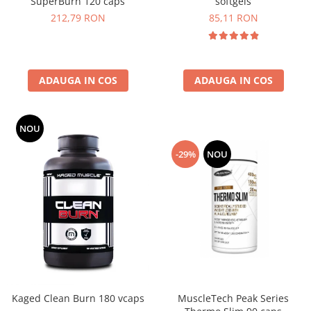
SuperBurn 120 caps
softgels
212,79 RON
85,11 RON
ADAUGA IN COS
ADAUGA IN COS
NOU
-29%
NOU
MuscleTech Peak Series
Kaged Clean Burn 180 vcaps