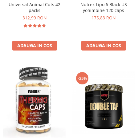
Universal Animal Cuts 42
Nutrex Lipo 6 Black US
Osavi
packs
yohimbine 120 caps
PerfectShaker
312,99 RON
175,83 RON
PeScience
Power System
Pro Supps
Pro Tan
ADAUGA IN COS
ADAUGA IN COS
Puritan`s Pride
Raw Nutrition
REDCON1
Revoflex
-25%
Rich Piana 5% Nutrition
RIPT
Scitec
Scivation
Skill Nutrition
Smart Shake
Swanson