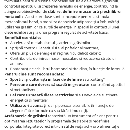
formulate pentru a susține procesele naturale de ardere a grăsimii,
controlul apetitului și creșterea nivelului de energie, contribuind la
atingerea obiectivelor de
slăbire, definire musculară și echilibru
metabolic
. Aceste produse sunt concepute pentru a stimula
metabolismul bazal, a mobiliza depozitele adipoase și a îmbunătăți
utilizarea grăsimilor ca sursă de energie, în special în contextul unei
diete echilibrate și a unui program regulat de activitate fizică.
Beneficii esențiale:
Accelerează metabolismul și arderea grăsimilor;
Sprijină controlul apetitului și al poftelor alimentare;
Oferă un plus de energie în regimuri cu deficit caloric;
Contribuie la definirea masei musculare și reducerea stratului
adipos;
Poate susține echilibrul hormonal și tiroidian, în funcție de formulă.
Pentru cine sunt recomandate:
Sportivi și culturiști în faze de definire
sau „cutting”;
Persoane care doresc să scadă în greutate
, controlând apetitul
și metabolismul;
Cei care urmează diete restrictive
și au nevoie de susținere
energetică și mentală;
Utilizatori avansați
, dar și persoane sensibile (în funcție de
alegerea între formule cu sau fără stimulenți).
Arzătoarele de grăsimi
reprezintă un instrument eficient pentru
optimizarea rezultatelor în programele de slăbire și redefinire
corporală. Integrate corect într-un stil de viață activ și o alimentație