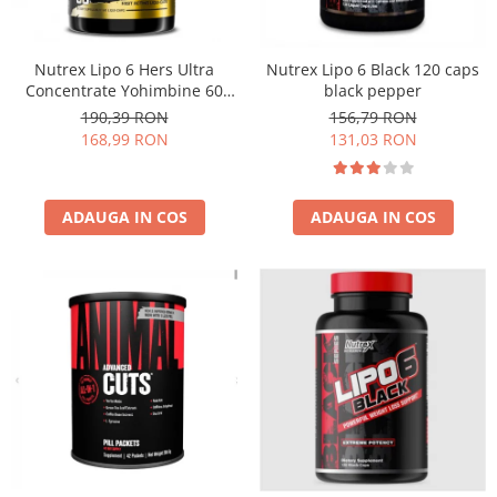
Insulated
Vitamine bărbați / femei
JNX Sports
Îngrijire personală
Nutrex Lipo 6 Hers Ultra
Nutrex Lipo 6 Black 120 caps
Kaged
Concentrate Yohimbine 60
black pepper
caps
Kevin Levrone
190,39 RON
156,79 RON
168,99 RON
131,03 RON
MEX
Muscle Meds
Muscle Pharm
ADAUGA IN COS
ADAUGA IN COS
Muscletech
Mutant
Naughty Boy
Neocell
Nordic Naturals
NOW Foods
Nutrend
Nutrex
Olimp Sport Nutrition
Optimum Nutrition