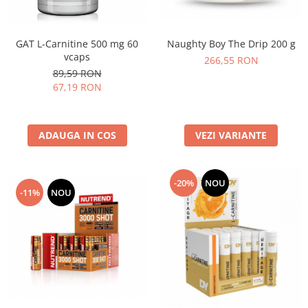
Naughty Boy The Drip 200 g
GAT L-Carnitine 500 mg 60
vcaps
266,55 RON
89,59 RON
67,19 RON
VEZI VARIANTE
ADAUGA IN COS
-20%
NOU
-11%
NOU