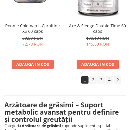
Ronnie Coleman L-Carnitine
Axe & Sledge Double Time 60
XS 60 caps
caps
89,59 RON
179,19 RON
72,79 RON
145,59 RON
ADAUGA IN COS
ADAUGA IN COS
1
2
3
4
Arzătoare de grăsimi – Suport
metabolic avansat pentru definire
și controlul greutății
Categoria
Arzătoare de grăsimi
cuprinde suplimente special