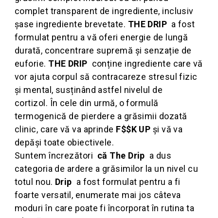
Under Armour
complet transparent de ingrediente, inclusiv
Universal
șase ingrediente brevetate.
THE DRIP
a fost
Vitargo
formulat pentru a vă oferi energie de lungă
Weider
durată, concentrare supremă și senzație de
Zenana
euforie.
THE DRIP
conține ingrediente care vă
vor ajuta corpul să contracareze stresul fizic
și mental, susținând astfel nivelul de
cortizol.
În cele din urmă, o formulă
termogenică de pierdere a grăsimii dozată
clinic, care vă va aprinde
F$$K UP
și vă va
depăși toate obiectivele.
Suntem încrezători
că The Drip
a dus
categoria de ardere a grăsimilor la un nivel cu
totul nou.
Drip
a fost formulat pentru a fi
foarte versatil, enumerate mai jos câteva
moduri în care poate fi încorporat în rutina ta