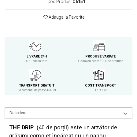
Cod Produs:
C6151
Osavi
PerfectShaker
Adauga la Favorite
PeScience
Power System
Pro Supps
Pro Tan
Puritan`s Pride
LIVRARE 24H
PRODUSE VARIATE
Raw Nutrition
Oriunde in tara
Gama cu peste 3000 de produse
REDCON1
Revoflex
Rich Piana 5% Nutrition
TRANSPORT GRATUIT
COST TRANSPORT
La comenzi de peste 450 lei
17.99 lei
RIPT
Scitec
Scivation
Descriere
Skill Nutrition
Smart Shake
THE DRIP
(40 de porții) este un arzător de
Swanson
grăsimi complet încărcat cu un panou