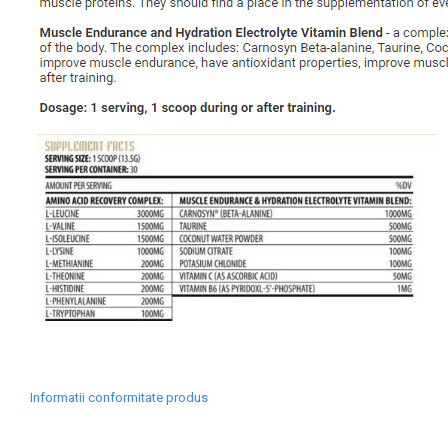
Skill Nutrition
Smart Shake
Swanson
Under Armour
Universal
Vitargo
Weider
Zenana
Informatii conformitate produs