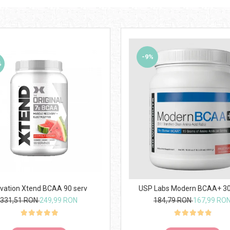
-9%
%
ivation Xtend BCAA 90 serv
USP Labs Modern BCAA+ 30
331,51 RON
249,99 RON
184,79 RON
167,99 RO