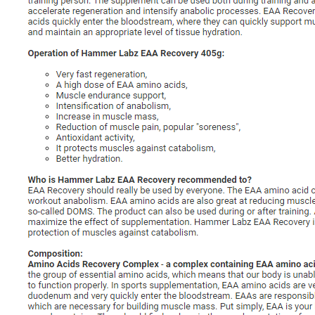
Olimp Sport Nutrition
Optimum Nutrition
Osavi
PerfectShaker
PeScience
Power System
Pro Supps
Pro Tan
Puritan`s Pride
Raw Nutrition
REDCON1
Revoflex
Rich Piana 5% Nutrition
RIPT
Scitec
Scivation