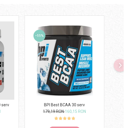
-11%
-23
 serv
BPI Best BCAA 30 serv
Doria
N
179,19 RON
160,15 RON