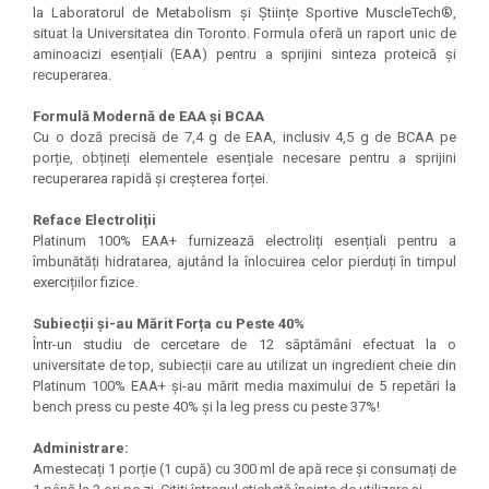
la Laboratorul de Metabolism și Științe Sportive MuscleTech®,
Under Armour
situat la Universitatea din Toronto. Formula oferă un raport unic de
Universal
aminoacizi esențiali (EAA) pentru a sprijini sinteza proteică și
Vitargo
recuperarea.
Weider
Formulă Modernă de EAA și BCAA
Zenana
Cu o doză precisă de 7,4 g de EAA, inclusiv 4,5 g de BCAA pe
porție, obțineți elementele esențiale necesare pentru a sprijini
recuperarea rapidă și creșterea forței.
Reface Electroliții
Platinum 100% EAA+ furnizează electroliți esențiali pentru a
îmbunătăți hidratarea, ajutând la înlocuirea celor pierduți în timpul
exercițiilor fizice.
Subiecții și-au Mărit Forța cu Peste 40%
Într-un studiu de cercetare de 12 săptămâni efectuat la o
universitate de top, subiecții care au utilizat un ingredient cheie din
Platinum 100% EAA+ și-au mărit media maximului de 5 repetări la
bench press cu peste 40% și la leg press cu peste 37%!
Administrare:
Amestecați 1 porție (1 cupă) cu 300 ml de apă rece și consumați de