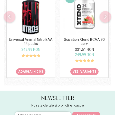
Universal Animal Nitro EAA
Scivation Xtend BCAA 90
44 packs
serv
349,99 RON
331,51 RON
249,99 RON
ADAUGA IN COS
VEZI VARIANTE
NEWSLETTER
Nu rata ofertele si promotiile noastre