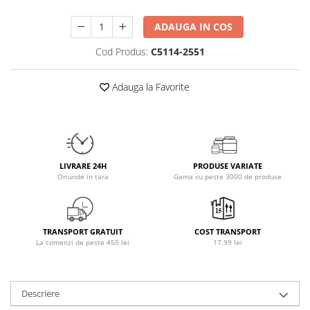
Osavi
ADAUGA IN COS
PerfectShaker
PeScience
Cod Produs:
C5114-2551
Power System
Pro Supps
Adauga la Favorite
Pro Tan
Puritan`s Pride
Raw Nutrition
REDCON1
LIVRARE 24H
PRODUSE VARIATE
Revoflex
Oriunde in tara
Gama cu peste 3000 de produse
Rich Piana 5% Nutrition
RIPT
Scitec
TRANSPORT GRATUIT
COST TRANSPORT
La comenzi de peste 450 lei
17.99 lei
Scivation
Skill Nutrition
Smart Shake
Descriere
Swanson