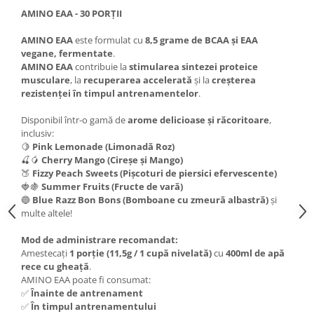
Under Armour
AMINO EAA - 30 PORȚII
Universal
AMINO EAA
este formulat cu
8,5 grame de BCAA și EAA
Vitargo
vegane, fermentate
.
Weider
AMINO EAA
contribuie la
stimularea sintezei proteice
musculare
, la
recuperarea accelerată
și la
creșterea
Zenana
rezistenței în timpul antrenamentelor
.
Disponibil într-o gamă de
arome delicioase și răcoritoare
,
inclusiv:
🍋
Pink Lemonade (Limonadă Roz)
🍒🥭
Cherry Mango (Cireșe și Mango)
🍑
Fizzy Peach Sweets (Pișcoturi de piersici efervescente)
🍓🍇
Summer Fruits (Fructe de vară)
🔵
Blue Razz Bon Bons (Bomboane cu zmeură albastră)
și
multe altele!
Mod de administrare recomandat:
Amestecați
1 porție (11,5g / 1 cupă nivelată)
cu
400ml de apă
rece cu gheață
.
AMINO EAA poate fi consumat:
✅
Înainte de antrenament
✅
În timpul antrenamentului