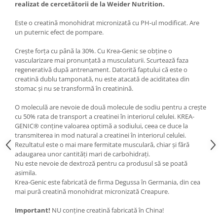
realizat de cercetătorii de la Weider Nutrition.
Under Armour
Universal
Este o creatină monohidrat micronizată cu PH-ul modificat. Are
Vitargo
un puternic efect de pompare.
Weider
Crește forța cu până la 30%. Cu Krea-Genic se obține o
Zenana
vascularizare mai pronunțată a musculaturii. Scurtează faza
regenerativă după antrenament. Datorită faptului că este o
creatină dublu tamponată, nu este atacată de aciditatea din
stomac și nu se transformă în creatinină.
O moleculă are nevoie de două molecule de sodiu pentru a crește
cu 50% rata de transport a creatinei în interiorul celulei. KREA-
GENIC® conține valoarea optimă a sodiului, ceea ce duce la
transmiterea in mod natural a creatinei în interiorul celulei.
Rezultatul este o mai mare fermitate musculară, chiar și fără
adaugarea unor cantități mari de carbohidrați.
Nu este nevoie de dextroză pentru ca produsul să se poată
asimila.
Krea-Genic este fabricată de firma Degussa în Germania, din cea
mai pură creatină monohidrat micronizată Creapure.
Important!
NU conține creatină fabricată în China!