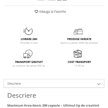
Osavi
PerfectShaker
Adauga la Favorite
PeScience
Power System
Pro Supps
Pro Tan
LIVRARE 24H
PRODUSE VARIATE
Puritan`s Pride
Oriunde in tara
Gama cu peste 3000 de produse
Raw Nutrition
REDCON1
Revoflex
TRANSPORT GRATUIT
COST TRANSPORT
La comenzi de peste 450 lei
17.99 lei
Rich Piana 5% Nutrition
RIPT
Scitec
Descriere
Scivation
Skill Nutrition
Descriere
Smart Shake
Swanson
Maximum Krea-Genic 200 capsule – Ultimul tip de creatină