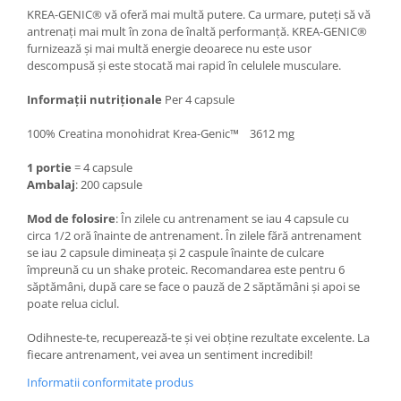
KREA-GENIC® vă oferă mai multă putere. Ca urmare, puteți să vă
antrenați mai mult în zona de înaltă performanță. KREA-GENIC®
furnizează și mai multă energie deoarece nu este usor
descompusă și este stocată mai rapid în celulele musculare.
Informații nutriționale
Per 4 capsule
100% Creatina monohidrat Krea-Genic™ 3612 mg
1 portie
= 4 capsule
Ambalaj
: 200 capsule
Mod de folosire
: În zilele cu antrenament se iau 4 capsule cu
circa 1/2 oră înainte de antrenament. În zilele fără antrenament
se iau 2 capsule dimineața și 2 caspule înainte de culcare
împreună cu un shake proteic. Recomandarea este pentru 6
săptămâni, după care se face o pauză de 2 săptămâni și apoi se
poate relua ciclul.
Odihneste-te, recuperează-te și vei obține rezultate excelente. La
fiecare antrenament, vei avea un sentiment incredibil!
Informatii conformitate produs