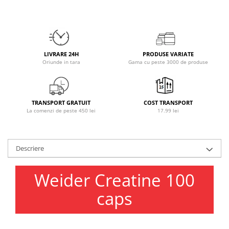
Osavi
PerfectShaker
PeScience
Power System
LIVRARE 24H
PRODUSE VARIATE
Pro Supps
Oriunde in tara
Gama cu peste 3000 de produse
Pro Tan
Puritan`s Pride
Raw Nutrition
TRANSPORT GRATUIT
COST TRANSPORT
La comenzi de peste 450 lei
17.99 lei
REDCON1
Revoflex
Rich Piana 5% Nutrition
Descriere
RIPT
Scitec
Weider Creatine 100
Scivation
caps
Skill Nutrition
Smart Shake
Swanson