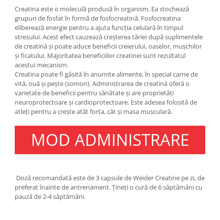
Under Armour
Creatina este o moleculă produsă în organism. Ea stochează
Universal
grupuri de fosfat în formă de fosfocreatină. Fosfocreatina
eliberează energie pentru a ajuta funcția celulară în timpul
Vitargo
stresului. Acest efect cauzează creșterea tăriei după suplimentele
Weider
de creatină și poate aduce beneficii creierului, oaselor, mușchilor
și ficatului. Majoritatea beneficiilor creatinei sunt rezultatul
Zenana
acestui mecanism.
Creatina poate fi găsită în anumite alimente, în special carne de
vită, ouă și pește (somon). Administrarea de creatină oferă o
varietate de beneficii pentru sănătate și are proprietăți
neuroprotectoare și cardioprotectoare. Este adesea folosită de
atleți pentru a crește atât forța, cât și masa musculară.
MOD ADMINISTRARE
Doză recomandată este de 3 capsule de Weider Creatine pe zi, de
preferat înainte de antrenament. Țineți o cură de 6 săptămâni cu
pauză de 2-4 săptămâni.