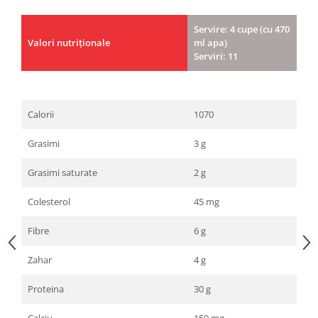
Servire: 4 cupe (cu 470
Valori nutriționale
ml apa)
Serviri: 11
Calorii
1070
Grasimi
3 g
Grasimi saturate
2 g
Colesterol
45 mg
Fibre
6 g
Zahar
4 g
Proteina
30 g
Calciu
150 mg