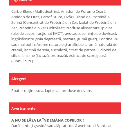
Carbo Blend (Maltodextrină, Amidon de Porumb Ceară,
Amidon de Orez, Cartof Dulce, Ovăz), Blend de Proteină 3-
Zerină (Concentrat de Proteină din Zer, Izolat de Proteină din
Zer, Proteină din Zer Hidrolizat; Produse alimentare lipidice
(ulei de cocos fracționat [MCT], avocado, semințe de dovleac),
îngrășăminte (soia degresată, mazare, gumă guar), Conține 2%
sau mai puțin; Arome naturale și artificiale, aromă naturală de
cremă, lecitină de soia, sucraloză, citrat de patossiu, dioxid de
siliciu, enzime (lactază, protează), extract de scorțișoară
(Cinnulin PF)
Alergeni
Poate conține soia, lapte sau produse derivate.
Avertismente
A NU SE LĂSA LA ÎNDEMÂNA COPIILOR !
Dacă sunteţi gravidă sau alăptaţi, dacă aveţi sub 18 ani, sau