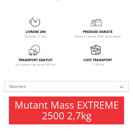
Osavi
PerfectShaker
PeScience
Power System
LIVRARE 24H
PRODUSE VARIATE
Pro Supps
Oriunde in tara
Gama cu peste 3000 de produse
Pro Tan
Puritan`s Pride
Raw Nutrition
TRANSPORT GRATUIT
COST TRANSPORT
La comenzi de peste 450 lei
17.99 lei
REDCON1
Revoflex
Rich Piana 5% Nutrition
Descriere
RIPT
Scitec
Mutant Mass EXTREME
Scivation
2500 2,7kg
Skill Nutrition
Smart Shake
Swanson