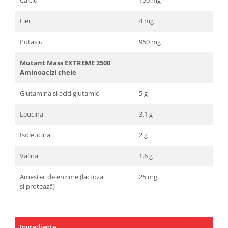
Fier
4 mg
Potasiu
950 mg
Mutant Mass EXTREME 2500
Aminoacizi cheie
Glutamina si acid glutamic
5 g
Leucina
3.1 g
Isoleucina
2 g
Valina
1.6 g
Amestec de enzime (lactoza
25 mg
si protează)
Ingrediente