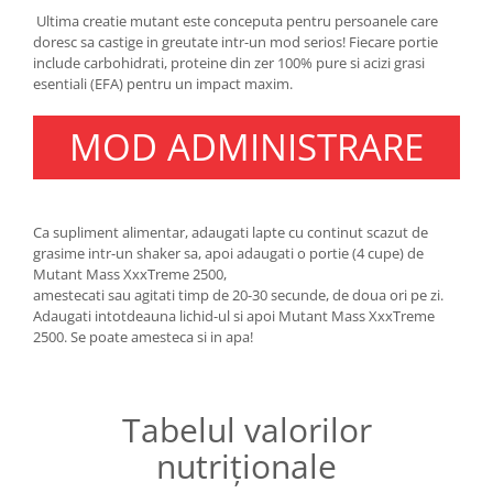
Under Armour
Ultima creatie mutant este conceputa pentru persoanele care
Universal
doresc sa castige in greutate intr-un mod serios! Fiecare portie
include carbohidrati, proteine din zer 100% pure si acizi grasi
Vitargo
esentiali (EFA) pentru un impact maxim.
Weider
Zenana
MOD ADMINISTRARE
Ca supliment alimentar, adaugati lapte cu continut scazut de
grasime intr-un shaker sa, apoi adaugati o portie (4 cupe) de
Mutant Mass XxxTreme 2500,
amestecati sau agitati timp de 20-30 secunde, de doua ori pe zi.
Adaugati intotdeauna lichid-ul si apoi Mutant Mass XxxTreme
2500. Se poate amesteca si in apa!
Tabelul valorilor
nutriționale