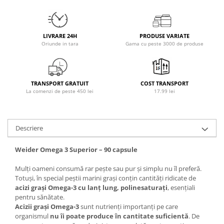
Osavi
PerfectShaker
PeScience
LIVRARE 24H
PRODUSE VARIATE
Oriunde in tara
Gama cu peste 3000 de produse
Power System
Pro Supps
Pro Tan
TRANSPORT GRATUIT
COST TRANSPORT
Puritan`s Pride
La comenzi de peste 450 lei
17.99 lei
Raw Nutrition
REDCON1
Revoflex
Descriere
Rich Piana 5% Nutrition
Weider Omega 3 Superior – 90 capsule
RIPT
Scitec
Mulți oameni consumă rar pește sau pur și simplu nu îl preferă.
Scivation
Totuși, în special peștii marini grași conțin cantități ridicate de
acizi grași Omega-3 cu lanț lung, polinesaturați
, esențiali
Skill Nutrition
pentru sănătate.
Smart Shake
Acizii grași Omega-3
sunt nutrienți importanți pe care
organismul
nu îi poate produce în cantitate suficientă
. De
Swanson