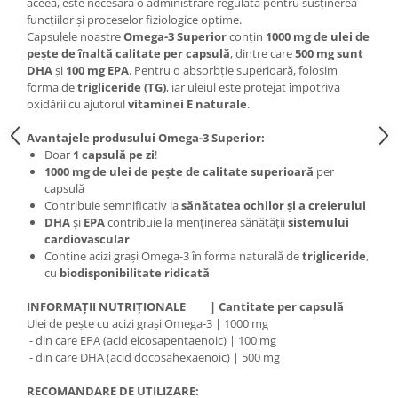
aceea, este necesară o administrare regulată pentru susținerea
Under Armour
funcțiilor și proceselor fiziologice optime.
Universal
Capsulele noastre
Omega-3 Superior
conțin
1000 mg de ulei de
pește de înaltă calitate per capsulă
, dintre care
500 mg sunt
Vitargo
DHA
și
100 mg EPA
. Pentru o absorbție superioară, folosim
Weider
forma de
trigliceride (TG)
, iar uleiul este protejat împotriva
Zenana
oxidării cu ajutorul
vitaminei E naturale
.
Avantajele produsului Omega-3 Superior:
Doar
1 capsulă pe zi
!
1000 mg de ulei de pește de calitate superioară
per
capsulă
Contribuie semnificativ la
sănătatea ochilor și a creierului
DHA
și
EPA
contribuie la menținerea sănătății
sistemului
cardiovascular
Conține acizi grași Omega-3 în forma naturală de
trigliceride
,
cu
biodisponibilitate ridicată
INFORMAȚII NUTRIȚIONALE | Cantitate per capsulă
Ulei de pește cu acizi grași Omega-3 | 1000 mg
- din care EPA (acid eicosapentaenoic) | 100 mg
- din care DHA (acid docosahexaenoic) | 500 mg
RECOMANDARE DE UTILIZARE: