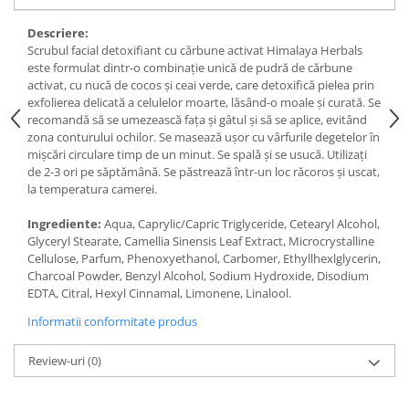
Under Armour
Descriere:
Universal
Scrubul facial detoxifiant cu cărbune activat Himalaya Herbals
Vitargo
este formulat dintr-o combinație unică de pudră de cărbune
Weider
activat, cu nucă de cocos și ceai verde, care detoxifică pielea prin
exfolierea delicată a celulelor moarte, lăsând-o moale și curată. Se
Zenana
recomandă să se umezească fața și gâtul și să se aplice, evitând
zona conturului ochilor. Se masează ușor cu vârfurile degetelor în
mișcări circulare timp de un minut. Se spală și se usucă. Utilizați
de 2-3 ori pe săptămână. Se păstrează într-un loc răcoros și uscat,
la temperatura camerei.
Ingrediente:
Aqua, Caprylic/Capric Triglyceride, Cetearyl Alcohol,
Glyceryl Stearate, Camellia Sinensis Leaf Extract, Microcrystalline
Cellulose, Parfum, Phenoxyethanol, Carbomer, Ethyllhexlglycerin,
Charcoal Powder, Benzyl Alcohol, Sodium Hydroxide, Disodium
EDTA, Citral, Hexyl Cinnamal, Limonene, Linalool.
Informatii conformitate produs
Review-uri
(0)