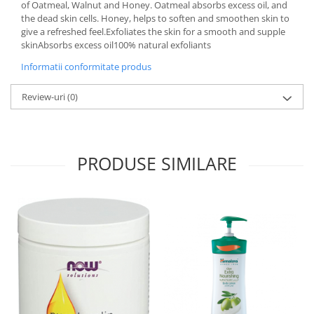
of Oatmeal, Walnut and Honey. Oatmeal absorbs excess oil, and
Under Armour
the dead skin cells. Honey, helps to soften and smoothen skin to
Universal
give a refreshed feel.Exfoliates the skin for a smooth and supple
Vitargo
skinAbsorbs excess oil100% natural exfoliants
Weider
Informatii conformitate produs
Zenana
Review-uri
(0)
PRODUSE SIMILARE