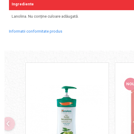
Ingrediente
Skill Nutrition
Smart Shake
Lanolina. Nu conține culoare adăugată.
Swanson
Informatii conformitate produs
Under Armour
Universal
Vitargo
Weider
Zenana
NO