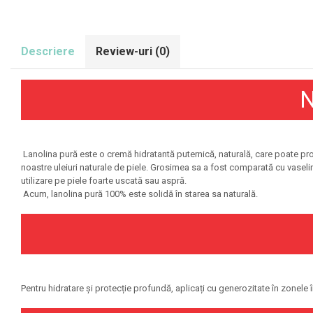
Olimp Sport Nutrition
Optimum Nutrition
Descriere
Review-uri
(0)
Osavi
PerfectShaker
N
PeScience
Power System
Pro Supps
Pro Tan
Lanolina pură este o cremă hidratantă puternică, naturală, care poate pro
noastre uleiuri naturale de piele. Grosimea sa a fost comparată cu vaselina,
Puritan`s Pride
utilizare pe piele foarte uscată sau aspră.
Raw Nutrition
Acum, lanolina pură 100% este solidă în starea sa naturală.
REDCON1
Revoflex
Rich Piana 5% Nutrition
RIPT
Pentru hidratare și protecție profundă, aplicați cu generozitate în zonele
Scitec
Scivation