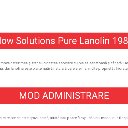
ow Solutions Pure Lanolin 19
mova netezimea și transluciditatea asociate cu pielea sănătoasă și tânără. Deri
 dar lanolina este o alternativă naturală care are mai multe proprietăți hidratante
MOD ADMINISTRARE
 în care pielea este grav uscată, iritată sau poate fi expusă unui mediu dur. Rea