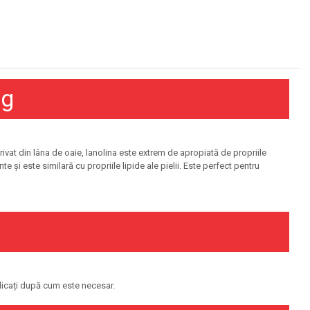
8g
vat din lâna de oaie, lanolina este extrem de apropiată de propriile
 și este similară cu propriile lipide ale pielii. Este perfect pentru
plicați după cum este necesar.