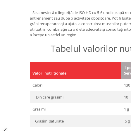
Under Armour
Universal
Se amestecă o linguriță de ISO HD cu 5-6 uncii de apă rec
antrenament sau după o activitate obositoare. Pot fi luate 
Vitargo
grăbi recuperarea și a ajuta la construirea muschilor puter
Weider
utilizați în combinație cu o dietă adecvată și consultați î
Zenana
a începe un astfel un regim.
Tabelul valorilor nu
1 po
Valori nutriționale
Serv
Calorii
130
Din care grasimi
10
Grasimi
1 g
Grasimi saturate
5 g