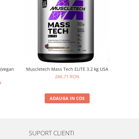
NOU
 (vegan
Muscletech Mass Tech ELITE 3.2 kg USA
On Whey Go
286,71 RON
N
ADAUGA IN COS
SUPORT CLIENTI