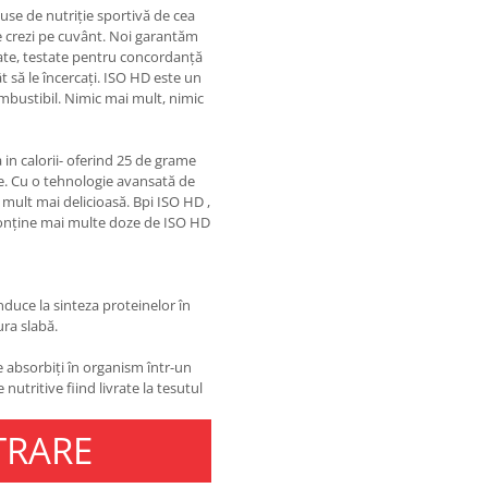
use de nutriție sportivă de cea
ne crezi pe cuvânt. Noi garantăm
tate, testate pentru concordanță
 să le încercați. ISO HD este un
mbustibil. Nimic mai mult, nimic
 in calorii- oferind 25 de grame
ie. Cu o tehnologie avansată de
mult mai delicioasă. Bpi ISO HD ,
conține mai multe doze de ISO HD
nduce la sinteza proteinelor în
ura slabă.
e absorbiți în organism într-un
utritive fiind livrate la tesutul
TRARE