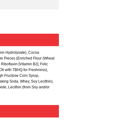
ein Hydrolysate)
, Cocoa
ie Pieces (Enriched Flour (Wheat
, Riboflavin [Vitamin B2]
, Folic
Oil with TBHQ for Freshness)
,
igh Fructose Corn Syrup
,
Baking Soda
, Whey
, Soy Lecithin)
,
oxide
, Lecithin (from Soy and/or