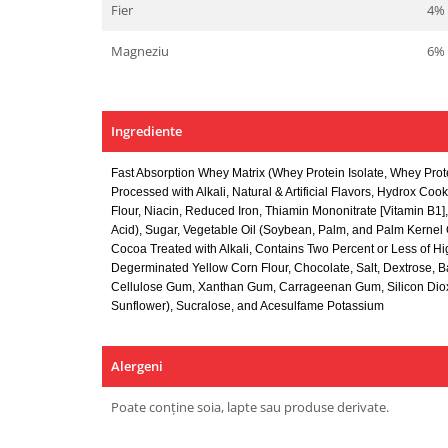
Fier
4%
Magneziu
6%
Ingrediente
Fast Absorption Whey Matrix (Whey Protein Isolate
, Whey Prot
Processed with Alkali
, Natural & Artificial Flavors
, Hydrox Cook
Flour
, Niacin
, Reduced Iron
, Thiamin Mononitrate [Vitamin B1]
Acid)
, Sugar
, Vegetable Oil (Soybean
, Palm
, and Palm Kernel 
Cocoa Treated with Alkali
, Contains Two Percent or Less of H
Degerminated Yellow Corn Flour
, Chocolate
, Salt
, Dextrose
, 
Cellulose Gum
, Xanthan Gum
, Carrageenan Gum
, Silicon Di
Sunflower)
, Sucralose
, and Acesulfame Potassium
Alergeni
Poate conține soia, lapte sau produse derivate.