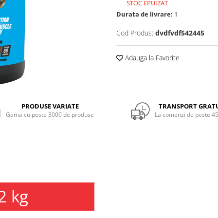
STOC EPUIZAT
Durata de livrare:
1
Cod Produs:
dvdfvdf542445
Adauga la Favorite
PRODUSE VARIATE
TRANSPORT GRAT
Gama cu peste 3000 de produse
La comenzi de peste 45
2 kg