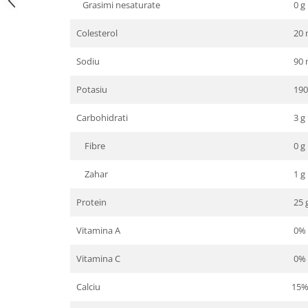
Grasimi nesaturate
0 g
Colesterol
20 
Sodiu
90 
Potasiu
190
Carbohidrati
3 g
Fibre
0 g
Zahar
1 g
Protein
25 
Vitamina A
0%
Vitamina C
0%
Calciu
15