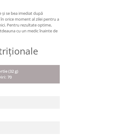
e și se bea imediat după
în orice moment al zilei pentru a
nici. Pentru rezultate optime,
ntotdeauna cu un medic înainte de
triționale
rtie (32 g)
iri: 70