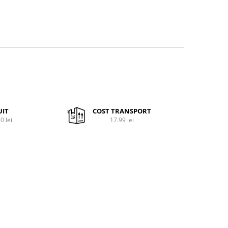
UIT
COST TRANSPORT
0 lei
17.99 lei