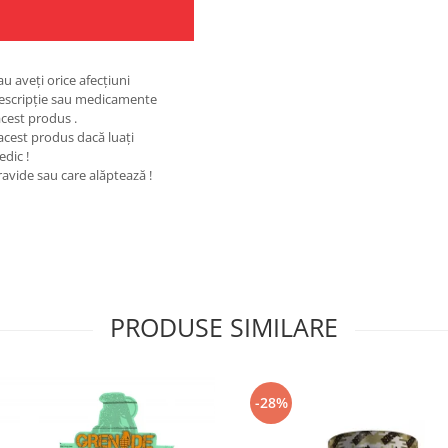
au aveţi orice afecţiuni
rescripţie sau medicamente
cest produs .
 acest produs dacă luaţi
edic !
ravide sau care alăptează !
PRODUSE SIMILARE
-28%