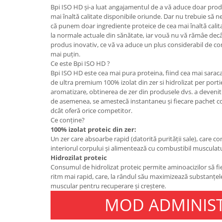
Bpi ISO HD și-a luat angajamentul de a vă aduce doar prod
Osavi
mai înaltă calitate disponibile oriunde. Dar nu trebuie să 
PerfectShaker
că punem doar ingrediente proteice de cea mai înaltă cali
PeScience
la normale actuale din sănătate, iar vouă nu vă rămâe decât
produs inovativ, ce vă va aduce un plus considerabil de co
Power System
mai puțin.
Pro Supps
Ce este Bpi ISO HD ?
Bpi ISO HD este cea mai pura proteina, fiind cea mai saraca
Pro Tan
de ultra premium 100% izolat din zer si hidrolizat per port
Puritan`s Pride
aromatizare, obtinerea de zer din produsele dvs. a devenit 
Raw Nutrition
de asemenea, se amestecă instantaneu și fiecare pachet 
dcât oferă orice competitor.
REDCON1
Ce conține?
Revoflex
100% izolat proteic din zer:
Rich Piana 5% Nutrition
Un zer care absoarbe rapid (datorită purității sale), care co
interiorul corpului și alimentează cu combustibil musculat
RIPT
Hidrozilat proteic
Scitec
Consumul de hidrolizat proteic permite aminoacizilor să fi
Scivation
ritm mai rapid, care, la rândul său maximizează substanțele n
muscular pentru recuperare și creștere.
Skill Nutrition
MOD ADMINIS
Smart Shake
Swanson