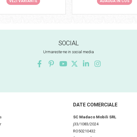
VEZI VARIANTE
ADAUGA IN COS
SOCIAL
Urmareste-ne in social media
DATE COMERCIALE
a
SC Madaco Mobili SRL
r
j33/1083/2024
RO50210432