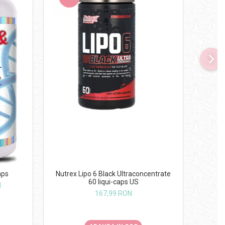
-11
aps
Nutrex Lipo 6 Black Ultraconcentrate
Nutre
60 liqui-caps US
N
167,99 RON