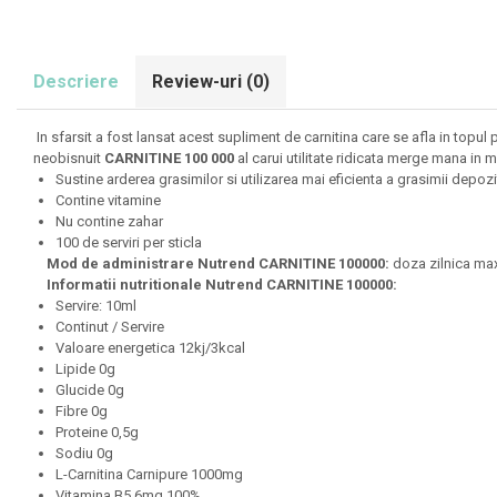
Olimp Sport Nutrition
Optimum Nutrition
Descriere
Review-uri
(0)
Osavi
PerfectShaker
In sfarsit a fost lansat acest supliment de carnitina care se afla in topul 
PeScience
neobisnuit
CARNITINE 100 000
al carui utilitate ridicata merge mana in
Sustine arderea grasimilor si utilizarea mai eficienta a grasimii depozi
Power System
Contine vitamine
Pro Supps
Nu contine zahar
100 de serviri per sticla
Pro Tan
Mod de administrare
Nutrend CARNITINE 100000:
doza zilnica max
Puritan`s Pride
Informatii nutritionale Nutrend CARNITINE 100000:
Raw Nutrition
Servire: 10ml
Continut / Servire
REDCON1
Valoare energetica 12kj/3kcal
Revoflex
Lipide 0g
Glucide 0g
Rich Piana 5% Nutrition
Fibre 0g
RIPT
Proteine 0,5g
Sodiu 0g
Scitec
L-Carnitina Carnipure 1000mg
Scivation
Vitamina B5 6mg 100%