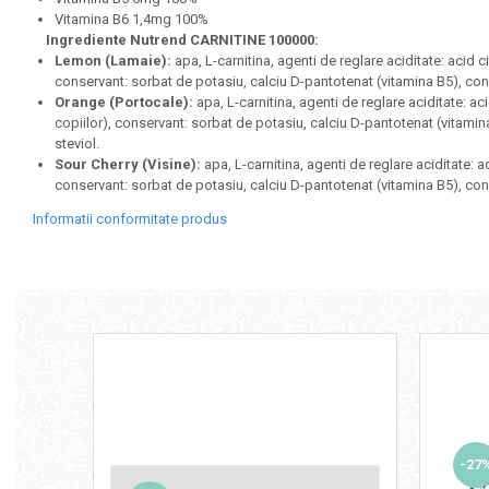
Vitamina B6 1,4mg 100%
Skill Nutrition
Ingrediente Nutrend CARNITINE 100000:
Smart Shake
Lemon (Lamaie):
apa, L-carnitina, agenti de reglare aciditate: acid c
conservant: sorbat de potasiu, calciu D-pantotenat (vitamina B5), conse
Swanson
Orange (Portocale):
apa, L-carnitina, agenti de reglare aciditate: ac
Under Armour
copiilor), conservant: sorbat de potasiu, calciu D-pantotenat (vitamina
steviol.
Universal
Sour Cherry (Visine):
apa, L-carnitina, agenti de reglare aciditate: a
Vitargo
conservant: sorbat de potasiu, calciu D-pantotenat (vitamina B5), conse
Weider
Informatii conformitate produs
Zenana
-27