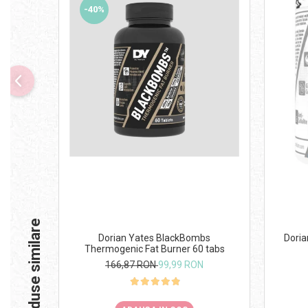
-40%
Produse similare
Dorian Yates BlackBombs
Doria
Thermogenic Fat Burner 60 tabs
166,87 RON
99,99 RON