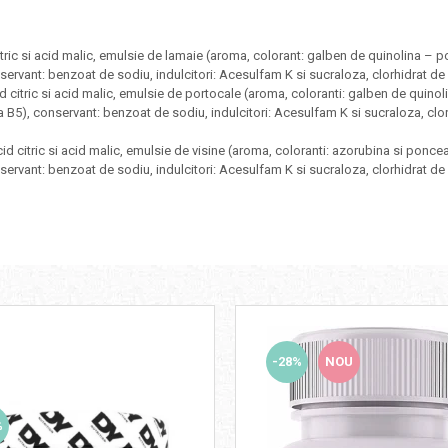
itric si acid malic, emulsie de lamaie (aroma, colorant: galben de quinolina – poa
rvant: benzoat de sodiu, indulcitori: Acesulfam K si sucraloza, clorhidrat de pi
id citric si acid malic, emulsie de portocale (aroma, coloranti: galben de quinol
 B5), conservant: benzoat de sodiu, indulcitori: Acesulfam K si sucraloza, clorh
cid citric si acid malic, emulsie de visine (aroma, coloranti: azorubina si poncea
rvant: benzoat de sodiu, indulcitori: Acesulfam K si sucraloza, clorhidrat de pi
-28%
NOU
%