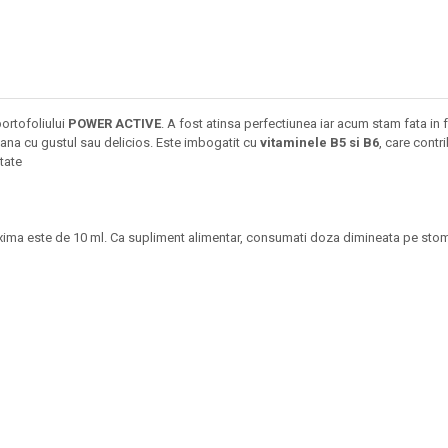
portofoliului
POWER ACTIVE
. A fost atinsa perfectiunea iar acum stam fata in 
 mana cu gustul sau delicios. Este imbogatit cu
vitaminele B5 si B6
, care contr
tate
ima este de 10 ml. Ca supliment alimentar, consumati doza dimineata pe stomacu