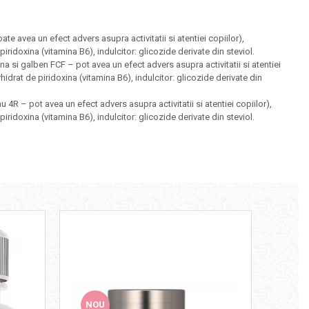
te avea un efect advers asupra activitatii si atentiei copiilor),
ridoxina (vitamina B6), indulcitor: glicozide derivate din steviol.
ina si galben FCF – pot avea un efect advers asupra activitatii si atentiei
idrat de piridoxina (vitamina B6), indulcitor: glicozide derivate din
u 4R – pot avea un efect advers asupra activitatii si atentiei copiilor),
ridoxina (vitamina B6), indulcitor: glicozide derivate din steviol.
NOU