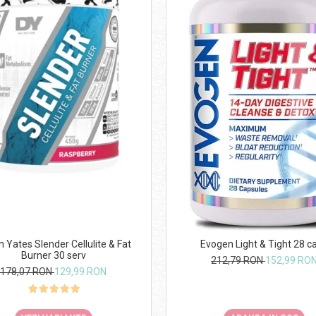
n Yates Slender Cellulite & Fat
Evogen Light & Tight 28 c
Burner 30 serv
212,79 RON
152,99 RO
178,07 RON
129,99 RON