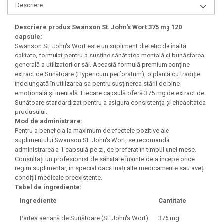
Descriere
Under Armour
Universal
Descriere produs Swanson St. John's Wort 375 mg 120
Vitargo
capsule:
Weider
Swanson St. John's Wort este un supliment dietetic de înaltă
calitate, formulat pentru a susține sănătatea mentală și bunăstarea
Zenana
generală a utilizatorilor săi. Această formulă premium conține
extract de Sunătoare (Hypericum perforatum), o plantă cu tradiție
îndelungată în utilizarea sa pentru susținerea stării de bine
emoțională și mentală. Fiecare capsulă oferă 375 mg de extract de
Sunătoare standardizat pentru a asigura consistența și eficacitatea
produsului.
Mod de administrare:
Pentru a beneficia la maximum de efectele pozitive ale
suplimentului Swanson St. John's Wort, se recomandă
administrarea a 1 capsulă pe zi, de preferat în timpul unei mese.
Consultați un profesionist de sănătate înainte de a începe orice
regim suplimentar, în special dacă luați alte medicamente sau aveți
condiții medicale preexistente.
Tabel de ingrediente:
Ingrediente
Cantitate
Partea aeriană de Sunătoare (St. John's Wort)
375 mg