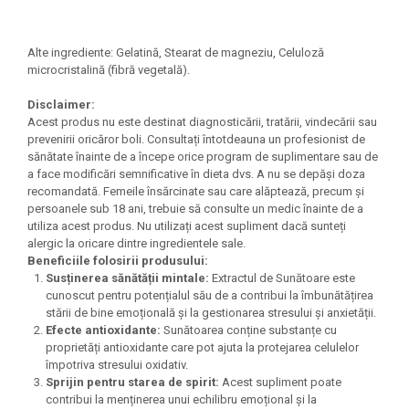
Alte ingrediente: Gelatină, Stearat de magneziu, Celuloză
microcristalină (fibră vegetală).
Disclaimer:
Acest produs nu este destinat diagnosticării, tratării, vindecării sau
prevenirii oricăror boli. Consultați întotdeauna un profesionist de
sănătate înainte de a începe orice program de suplimentare sau de
a face modificări semnificative în dieta dvs. A nu se depăși doza
recomandată. Femeile însărcinate sau care alăptează, precum și
persoanele sub 18 ani, trebuie să consulte un medic înainte de a
utiliza acest produs. Nu utilizați acest supliment dacă sunteți
alergic la oricare dintre ingredientele sale.
Beneficiile folosirii produsului:
Susținerea sănătății mintale:
Extractul de Sunătoare este
cunoscut pentru potențialul său de a contribui la îmbunătățirea
stării de bine emoțională și la gestionarea stresului și anxietății.
Efecte antioxidante:
Sunătoarea conține substanțe cu
proprietăți antioxidante care pot ajuta la protejarea celulelor
împotriva stresului oxidativ.
Sprijin pentru starea de spirit:
Acest supliment poate
contribui la menținerea unui echilibru emoțional și la