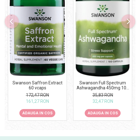
Swanson Saffron Extract
Swanson Full Spectrum
60 vcaps
Ashwagandha 450mg 100
caps
172,47 RON
35,83 RON
161,27 RON
32,47 RON
ADAUGA IN COS
ADAUGA IN COS