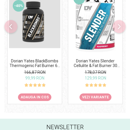
-40%
Dorian Yates BlackBombs
Dorian Yates Slender
Thermogenic Fat Burner 60
Cellulite & Fat Burner 30
tabs
serv
166,87 RON
178,07 RON
99,99 RON
129,99 RON
ADAUGA IN COS
VEZI VARIANTE
NEWSLETTER