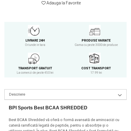
Adauga la Favorite
Osavi
PerfectShaker
PeScience
Power System
Pro Supps
LIVRARE 24H
PRODUSE VARIATE
Pro Tan
Oriunde in tara
Gama cu peste 3000 de produse
Puritan`s Pride
Raw Nutrition
REDCON1
TRANSPORT GRATUIT
COST TRANSPORT
La comenzi de peste 450 lei
17.99 lei
Revoflex
Rich Piana 5% Nutrition
RIPT
Descriere
Scitec
Scivation
BPI Sports Best BCAA SHREDDED
Skill Nutrition
Smart Shake
Best BCAA Shredded vă oferă o formă avansată de aminoacizi cu
catenă ramificată legată de peptide, pentru o absorbție și o
Swanson
utilizare optimă. În plus, Best BCAA Shredded a fost formulată cu