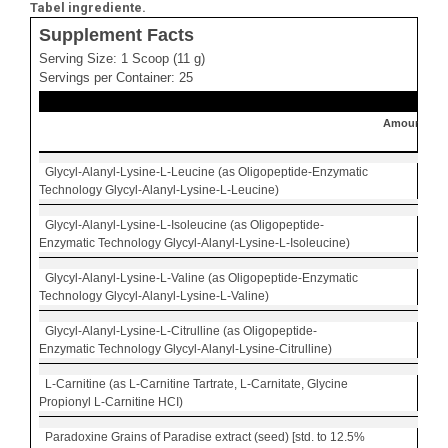
Tabel ingrediente.
Supplement Facts
Serving Size: 1 Scoop (11 g)
Servings per Container: 25
Amount Per 
Glycyl-Alanyl-Lysine-L-Leucine (as Oligopeptide-Enzymatic
2.5 g
Technology Glycyl-Alanyl-Lysine-L-Leucine)
Glycyl-Alanyl-Lysine-L-Isoleucine (as Oligopeptide-
1.25 
Enzymatic Technology Glycyl-Alanyl-Lysine-L-Isoleucine)
Glycyl-Alanyl-Lysine-L-Valine (as Oligopeptide-Enzymatic
1.25 
Technology Glycyl-Alanyl-Lysine-L-Valine)
Glycyl-Alanyl-Lysine-L-Citrulline (as Oligopeptide-
1 g
Enzymatic Technology Glycyl-Alanyl-Lysine-Citrulline)
L-Carnitine (as L-Carnitine Tartrate, L-Carnitate, Glycine
2 g
Propionyl L-Carnitine HCI)
Paradoxine Grains of Paradise extract (seed) [std. to 12.5%
10 m