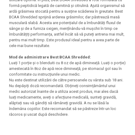
Under Armour
formă peptidică legată de carnitină și citrulină. Ajută organismul să
ardă grăsimea stocată pentru a susține scăderea în greutate. Best
Universal
BCAA Shredded sprijină arderea grăsimilor, dar păstrează masă
Vitargo
musculară slabă. Acesta are potențialul de a îmbunătăți fluxul de
Weider
sânge și de a furniza oxigen, mențînându-vă mușchii în timp ce
îmbunătățiți performanța, astfel încât să vă puteți antrena mai mult,
Zenana
pentru mai mult timp. Este produsul ideal pentru a avea parte de
cele mai bune rezultate.
Mod de administrare Best BCAA Shredded:
Luați 1 porție și o blenduiti cu 8 oz de apă dimineață. Luați o porție)
amestecată în 8oz de apă rece dimineață, pe stomacul gol sau în
conformitate cu instrucțiunile unui medic.
Nu este destinat utilizării de către persoanele cu vârsta sub 18 ani.
Nu depășiți doză recomandată. Obțineți consimțământul unui
medic autorizat înainte de a utiliza acest produs, mai ales dacă
luați medicamente, aveți o afecțiune medicală, sunteți gravidă,
alăptați sau vă gândiți să rămâneți gravidă. A nu se lăsă la
îndemâna copiilor. Este recomandat să se păstreze într-un loc
răcoros și uscat după deschidere.