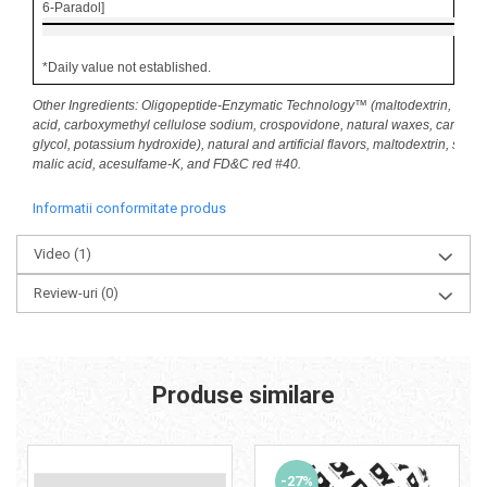
6-Paradol]
*Daily value not established.
Other Ingredients: Oligopeptide-Enzymatic Technology™ (maltodextrin, dical
acid, carboxymethyl cellulose sodium, crospovidone, natural waxes, carboxyl
glycol, potassium hydroxide), natural and artificial flavors, maltodextrin, silica,
malic acid, acesulfame-K, and FD&C red #40.
Informatii conformitate produs
Video
(1)
Review-uri
(0)
Produse similare
-27%