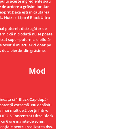
pului aceste ingrediente s-au
e de ardere a grăsimilor ,iar
neoprit.Dacă ești în căutarea
l,, Nutrex Lipo-6 Black Ultra
mai puternic distrugător de
ernic că niciodată nu se poate
trat super-puternic, o pilulă-
e țesutul muscular ci doar pe
vs. de a pierde din grăsime.
d
ineața și 1 Black-Cap după-
 potență extremă. Nu depășiți
 mai mult de 2 porții într-o
LIPO-6 Concentrat Ultra Black
 cu 6 ore înainte de somn.
esențiale pentru realizarea dvs.