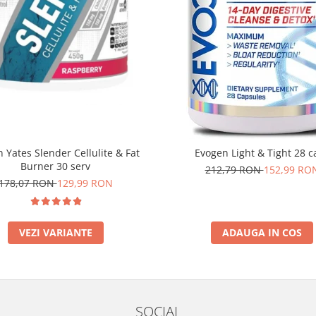
 Yates Slender Cellulite & Fat
Evogen Light & Tight 28 c
Burner 30 serv
212,79 RON
152,99 RO
178,07 RON
129,99 RON
VEZI VARIANTE
ADAUGA IN COS
SOCIAL