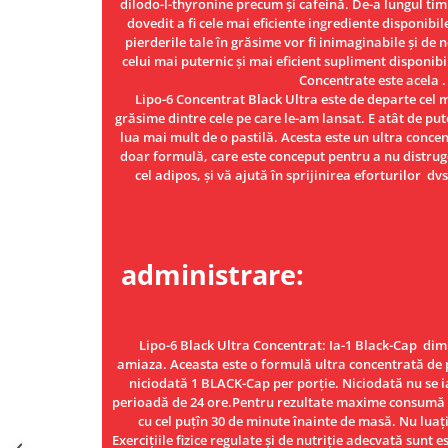
dilodo-l-thyronine precum și cafeină. De-a lungul tim
Under Armour
dovedit a fi cele mai eficiente ingrediente disponibil
Universal
pierderile tale în grăsime vor fi inimaginabile și de 
celui mai puternic și mai eficient supliment disponibi
Vitargo
Concentrate este acela .
Weider
Lipo-6 Concentrat Black Ultra este de departe cel 
Zenana
grăsime dintre cele pe care le-am lansat. E atât de put
lua mai mult de o pastilă. Acesta este un ultra concen
doar formulă, care este conceput pentru a nu distrug
cel adipos, și vă ajută în sprijinirea eforturilor d
Mo
administrare:
Lipo-6 Black Ultra Concentrat: Ia-1 Black-Cap dim
amiaza. Aceasta este o formulă ultra concentrată de
niciodată 1 BLACK-Cap per porție. Niciodată nu se ia
perioadă de 24 ore.Pentru rezultate maxime consumă 
cu cel puțîn 30 de minute înainte de masă. Nu luați
Exercițiile fizice regulate și de nutriție adecvată sunt 