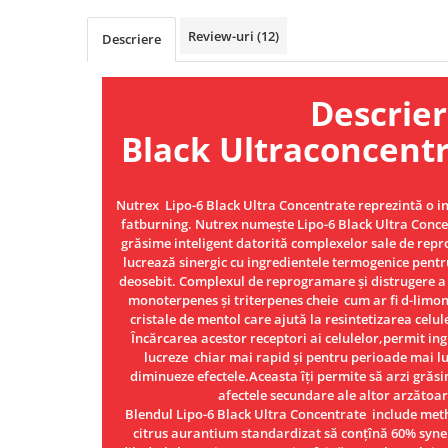
Osavi
Review-uri
(12)
Descriere
PerfectShaker
PeScience
Power System
Descriere L
Pro Supps
Black Ultraconcent
Pro Tan
Puritan`s Pride
Raw Nutrition
Nutrex Lipo-6 Black Ultra Concentrate reprezintă o in
fatburning. Nutrex numește Lipo-6 Black Ultra Conce
REDCON1
grăsime inteligent datorită complexelor sale de repr
Revoflex
lucrează sinergic cu ingredientele termogenice pentr
Rich Piana 5% Nutrition
deosebit. Complexul de reprogramare și distrugere a 
monoterpenes și triterpenes cheie cum ar fi d-limon
RIPT
cristale de mentol care ajută la resintetizarea celu
Scitec
Încărcarea acestor receptori ai celulelor,permit in
Scivation
lucreze chiar mai rapid și pentru perioade mai lu
diminueze efectele.Aceasta îți permite să arzi grăsi
Skill Nutrition
afectele secundare ale altor arzătoar
Smart Shake
Blendul Lipo-6 Black Ultra Concentrate include me
citrus aurantium standardizat să conțînă 60% syne
Swanson