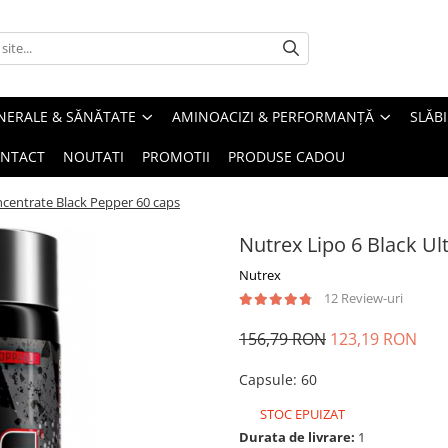
INERALE & SĂNĂTATE
AMINOACIZI & PERFORMANȚĂ
SLĂBI
NTACT
NOUTATI
PROMOTII
PRODUSE CADOU
ncentrate Black Pepper 60 caps
Nutrex Lipo 6 Black Ul
Nutrex
12 Review-uri
156,79 RON
123,19 RON
Capsule
:
60
STOC EPUIZAT
Durata de livrare:
1