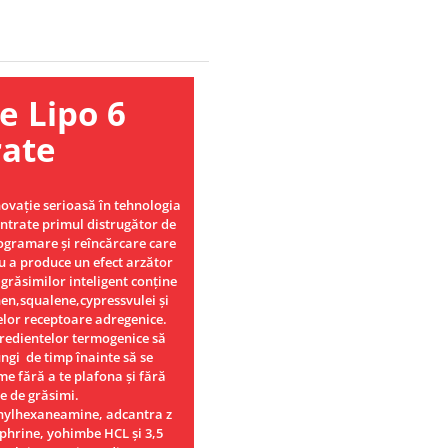
ipo 6
rate
ovație serioasă în tehnologia
ntrate primul distrugător de
ogramare și reîncărcare care
u a produce un efect arzător
grăsimilor inteligent conține
en,squalene,cypressvulei și
lelor receptoare adregenice.
gredientelor termogenice să
ngi de timp înainte să se
me fără a te plafona și fără
e de grăsimi.
thylhexaneamine, adcantra z
phrine, yohimbe HCL și 3,5