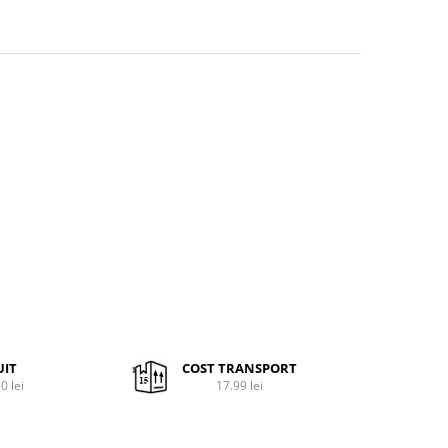
UIT
COST TRANSPORT
0 lei
17.99 lei