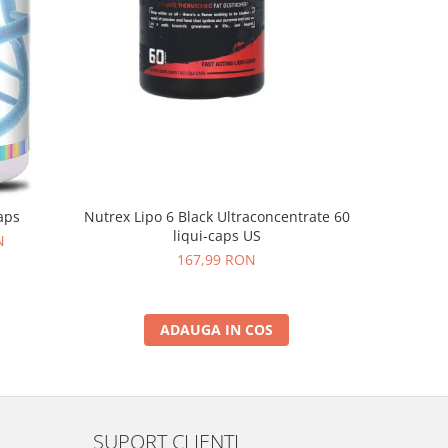
Nutrex Lipo 6 Black Ultraconcentrate 60
aps
Nutrex Li
liqui-caps US
N
167,99 RON
19
ADAUGA IN COS
SUPORT CLIENTI