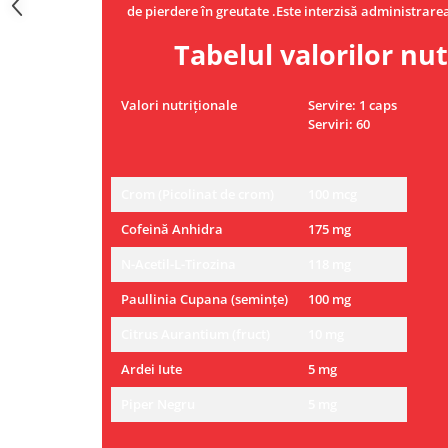
de pierdere în greutate .Este interzisă administrare
Tabelul valorilor nut
Valori nutriționale
Servire: 1 caps
Serviri: 60
Crom (Picolinat de crom)
100 mcg
Cofeină Anhidra
175 mg
N-Acetil-L-Tirozina
118 mg
Paullinia Cupana (semințe)
100 mg
Citrus Aurantium (fruct)
10 mg
Ardei Iute
5 mg
Piper Negru
5 mg