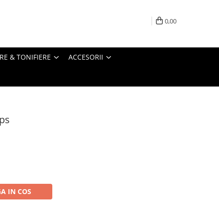
0,00
RE & TONIFIERE
ACCESORII
aps
A IN COS