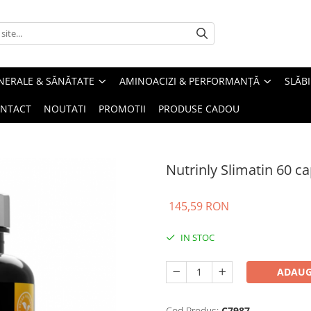
INERALE & SĂNĂTATE
AMINOACIZI & PERFORMANȚĂ
SLĂBI
NTACT
NOUTATI
PROMOTII
PRODUSE CADOU
Nutrinly Slimatin 60 c
145,59 RON
IN STOC
ADAUG
Cod Produs:
C7987