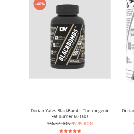
-40%
Dorian
Dorian Yates BlackBombs Thermogenic
Fat Burner 60 tabs
166,87 RON
99,99 RON