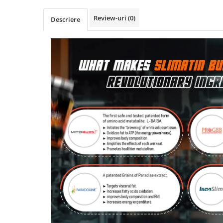
Osavi
Review-uri
(0)
Descriere
PerfectShaker
PeScience
Power System
Pro Supps
Pro Tan
Puritan`s Pride
Raw Nutrition
REDCON1
Revoflex
Rich Piana 5% Nutrition
RIPT
Scitec
Scivation
Skill Nutrition
Smart Shake
Swanson