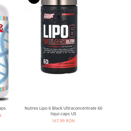
-11%
Nutrex Lipo 6 Black Ultraconcentrate 60
aps
Nutrex Li
liqui-caps US
N
167,99 RON
19