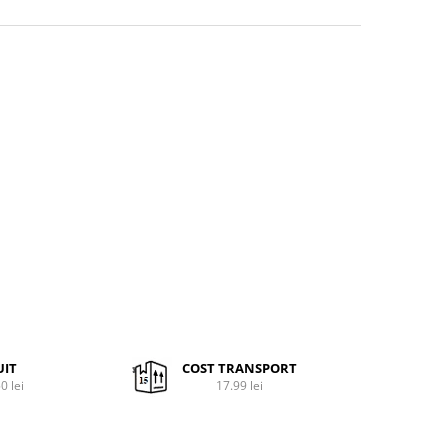
UIT
COST TRANSPORT
0 lei
17.99 lei