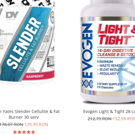
 Yates Slender Cellulite & Fat
Evogen Light & Tight 28 c
Burner 30 serv
212,79 RON
152,99 RO
178,07 RON
129,99 RON