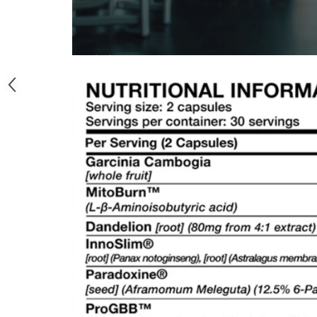
Under Armour
Universal
Vitargo
Weider
Zenana