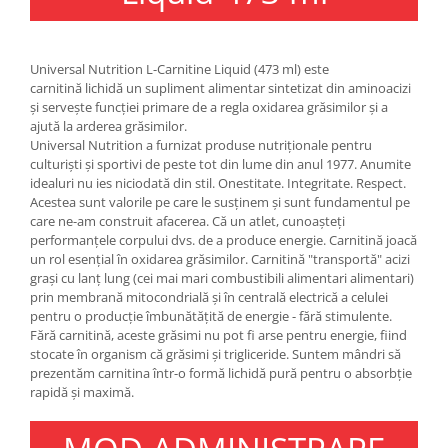
Under Armour
Universal
Vitargo
Universal Nutrition L-Carnitine Liquid (473 ml) este
carnitină lichidă un supliment alimentar sintetizat din aminoacizi
Weider
și servește funcției primare de a regla oxidarea grăsimilor și a
Zenana
ajută la arderea grăsimilor.
Universal Nutrition a furnizat produse nutriționale pentru
culturiști și sportivi de peste tot din lume din anul 1977. Anumite
idealuri nu ies niciodată din stil. Onestitate. Integritate. Respect.
Acestea sunt valorile pe care le susținem și sunt fundamentul pe
care ne-am construit afacerea. Că un atlet, cunoașteți
performanțele corpului dvs. de a produce energie. Carnitină joacă
un rol esențial în oxidarea grăsimilor. Carnitină "transportă" acizi
grași cu lanț lung (cei mai mari combustibili alimentari alimentari)
prin membrană mitocondrială și în centrală electrică a celulei
pentru o producție îmbunătățită de energie - fără stimulente.
Fără carnitină, aceste grăsimi nu pot fi arse pentru energie, fiind
stocate în organism că grăsimi și trigliceride. Suntem mândri să
prezentăm carnitina într-o formă lichidă pură pentru o absorbție
rapidă și maximă.