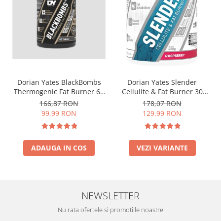
Dorian Yates BlackBombs
Dorian Yates Slender
Thermogenic Fat Burner 60
Cellulite & Fat Burner 30
tabs
serv
166,87 RON
178,07 RON
99,99 RON
129,99 RON
ADAUGA IN COS
VEZI VARIANTE
NEWSLETTER
Nu rata ofertele si promotiile noastre