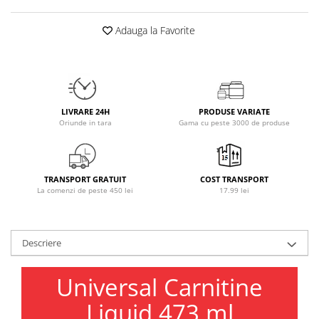
Osavi
Adauga la Favorite
PerfectShaker
PeScience
Power System
Pro Supps
Pro Tan
LIVRARE 24H
PRODUSE VARIATE
Puritan`s Pride
Oriunde in tara
Gama cu peste 3000 de produse
Raw Nutrition
REDCON1
Revoflex
TRANSPORT GRATUIT
COST TRANSPORT
La comenzi de peste 450 lei
17.99 lei
Rich Piana 5% Nutrition
RIPT
Scitec
Descriere
Scivation
Skill Nutrition
Universal Carnitine
Smart Shake
Liquid 473 ml
Swanson