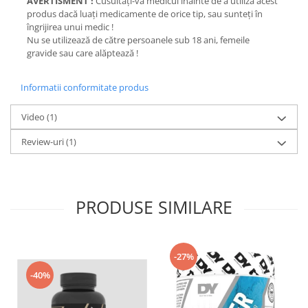
AVERTISMENT !
Cusultaţi-vă medicul înainte de a utiliza acest
produs dacă luaţi medicamente de orice tip, sau sunteţi în
îngrijirea unui medic !
Nu se utilizează de către persoanele sub 18 ani, femeile
gravide sau care alăptează !
Informatii conformitate produs
Video
(1)
Review-uri
(1)
PRODUSE SIMILARE
-27%
-40%