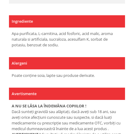
Ingrediente
Apa purificata, L-carnitina, acid fosforic, acid malic, aroma
naturala si artificiala, sucraloza, acesulfam K, sorbat de
potasiu, benzoat de sodiu.
Alergeni
Poate conține soia, lapte sau produse derivate.
Avertismente
A NU SE LĂSA LA ÎNDEMÂNA COPIILOR !
Dacă sunteţi gravidă sau alăptaţi, dacă aveţi sub 18 ani, sau
aveţi orice afecţiuni cunoscute sau suspecte, si dacă luaţi
medicamente cu prescripţie sau medicamente OTC, vorbiţi cu
medicul dumneavoastră înainte de a lua acest produs .