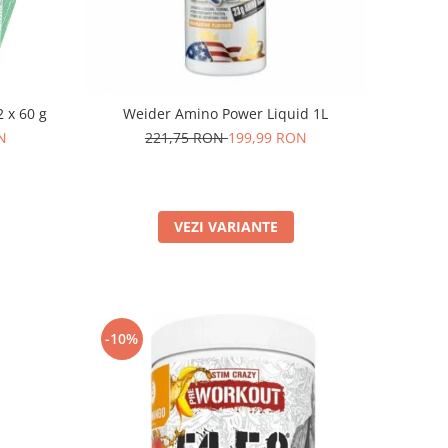
 x 60 g
Weider Amino Power Liquid 1L
N
221,75 RON
199,99 RON
VEZI VARIANTE
-10%