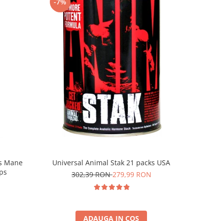
-7%
Universal Animal Stak 21 packs USA
's Mane
ps
302,39 RON
279,99 RON
ADAUGA IN COS