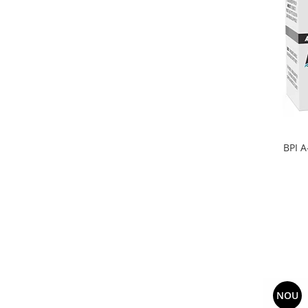
BPI A
NOU