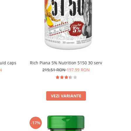
quid caps
Rich Piana 5% Nutrition 5150 30 serv
N
219,51 RON
197,99 RON
VEZI VARIANTE
-17%