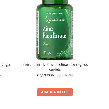
 (vegan
Puritan`s Pride Zinc Picolinate 25 mg 100
caplets
N
67,19 RON
55,99 RON
ADAUGA IN COS