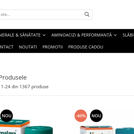
INERALE & SĂNĂTATE
AMINOACIZI & PERFORMANȚĂ
SLĂBI
NTACT
NOUTATI
PROMOTII
PRODUSE CADOU
Produsele
1-
24
din
1367
produse
NOU
-40%
NOU