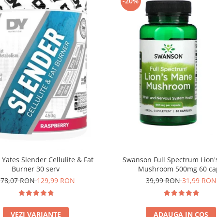
-20%
 Yates Slender Cellulite & Fat
Swanson Full Spectrum Lion
Burner 30 serv
Mushroom 500mg 60 ca
178,07 RON
129,99 RON
39,99 RON
31,99 RON
VEZI VARIANTE
ADAUGA IN COS