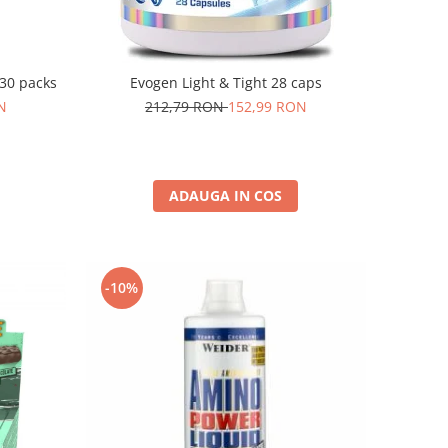
30 packs
Evogen Light & Tight 28 caps
N
212,79 RON
152,99 RON
ADAUGA IN COS
-10%