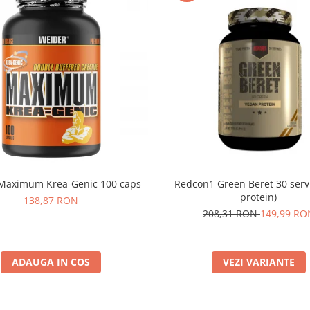
Maximum Krea-Genic 100 caps
Redcon1 Green Beret 30 serv
protein)
138,87 RON
208,31 RON
149,99 RO
ADAUGA IN COS
VEZI VARIANTE