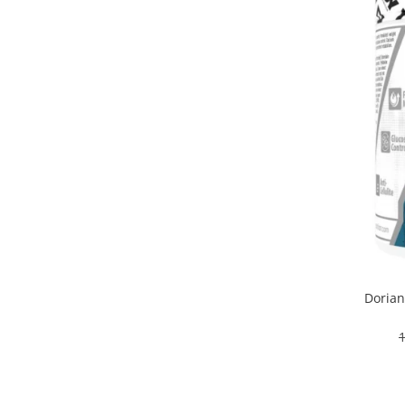
Osavi
PerfectShaker
PeScience
Power System
Pro Supps
Pro Tan
Puritan`s Pride
Raw Nutrition
REDCON1
Revoflex
Rich Piana 5% Nutrition
RIPT
Dorian
Scitec
Scivation
Skill Nutrition
Smart Shake
Swanson