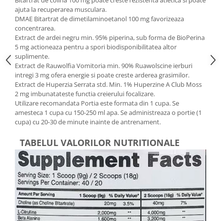
ajuta la recuperarea musculara.
DMAE Bitartrat de dimetilaminoetanol 100 mg favorizeaza
concentrarea.
Extract de ardei negru min. 95% piperina, sub forma de BioPerina
5 mg actioneaza pentru a spori biodisponibilitatea altor
suplimente.
Extract de Rauwolfia Vomitoria min. 90% Ruawolscine ierburi
intregi 3 mg ofera energie si poate creste arderea grasimilor.
Extract de Huperzia Serrata std. Min. 1% Huperzine A Club Moss
2 mg imbunatateste functia creierului focalizare.
Utilizare recomandata Portia este formata din 1 cupa. Se
amesteca 1 cupa cu 150-250 ml apa. Se administreaza o portie (1
cupa) cu 20-30 de minute inainte de antrenament.
TABELUL VALORILOR NUTRITIONALE