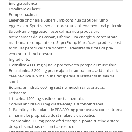
Energia euforica
Under Armour
Focalizare cu laser
Universal
Pompe maxima
Vitargo
Legenda originala a SuperPump continua cu SuperPump
Aggression. Sportivii seriosi doresc un antrenament mai puternic.
Weider
SuperPump Aggression este cel mai nou produs pre
Zenana
antrenament de la Gaspari, Oferindu-va energie si concentrare
mai buna in comparatie cu SuperPump Max. Acest produs a fost
formulat pentru cei care doresc cu adevarat sa simta ca pre-
workout-ul functioneaza.
Ingrediente:
L-citrulina 4.000 mg ajuta la promovarea pompelor musculare.
Beta alanina 3.200 mg poate ajuta la tamponarea acidului lactic,
ceea ce duce la o mai buna recuperare si rezistenta in sala de
sport.
Betaina anhidra 2.000 mg sustine muschii si favorizeaza
rezistenta.
L-tirozina 1500 mg sustine functia mentala.
Cofeina anhidra 400 mg creste energia si concentrarea.
N-Palmitoylethanolamide PEA 300 mg promoveaza concentrarea
si mai multe proprietati de stimulare a dispozitiei.
Teobromina 200 mg poate oferi energie si poate sustine o stare
de spirit sanatoasa si functia creierului.
Bitartrat de colina 100 mg poate creste rezistenta atletica si poate