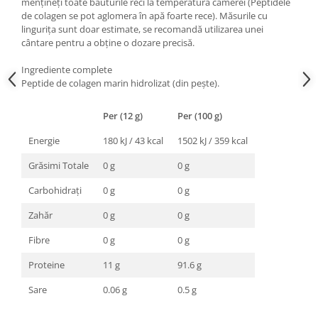
mențineți toate băuturile reci la temperatura camerei (Peptidele
de colagen se pot aglomera în apă foarte rece). Măsurile cu
lingurița sunt doar estimate, se recomandă utilizarea unei
cântare pentru a obține o dozare precisă.
Ingrediente complete
Peptide de colagen marin hidrolizat (din pește).
Per (12 g)
Per (100 g)
Energie
180 kJ / 43 kcal
1502 kJ / 359 kcal
Grăsimi Totale
0 g
0 g
Carbohidrați
0 g
0 g
Zahăr
0 g
0 g
Fibre
0 g
0 g
Proteine
11 g
91.6 g
Sare
0.06 g
0.5 g