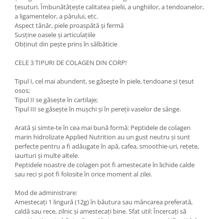
Under Armour
țesuturi. Îmbunătățește calitatea pielii, a unghiilor, a tendoanelor,
a ligamentelor, a părului, etc.
Universal
Aspect tânăr, piele proaspătă și fermă
Vitargo
Susține oasele și articulațiile
Weider
Obținut din pește prins în sălbăticie
Zenana
CELE 3 TIPURI DE COLAGEN DIN CORP!
Tipul I, cel mai abundent, se găsește în piele, tendoane și țesut
osos;
Tipul II se găsește în cartilaje;
Tipul III se găsește în mușchi și în pereții vaselor de sânge.
Arată și simte-te în cea mai bună formă: Peptidele de colagen
marin hidrolizate Applied Nutrition au un gust neutru și sunt
perfecte pentru a fi adăugate în apă, cafea, smoothie-uri, rețete,
iaurturi și multe altele.
Peptidele noastre de colagen pot fi amestecate în lichide calde
sau reci și pot fi folosite în orice moment al zilei.
Mod de administrare:
Amestecați 1 lingură (12g) în băutura sau mâncarea preferată,
caldă sau rece, zilnic și amestecați bine. Sfat util: Încercați să