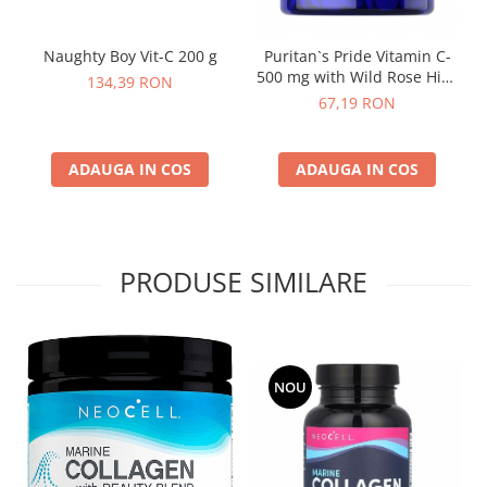
Naughty Boy Vit-C 200 g
Puritan`s Pride Vitamin C-
500 mg with Wild Rose Hips
134,39 RON
90 Chewable
67,19 RON
ADAUGA IN COS
ADAUGA IN COS
PRODUSE SIMILARE
NOU