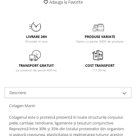
Adauga la Favorite
Osavi
PerfectShaker
PeScience
Power System
Pro Supps
LIVRARE 24H
PRODUSE VARIATE
Oriunde in tara
Gama cu peste 3000 de produse
Pro Tan
Puritan`s Pride
Raw Nutrition
TRANSPORT GRATUIT
COST TRANSPORT
REDCON1
La comenzi de peste 450 lei
17.99 lei
Revoflex
Rich Piana 5% Nutrition
RIPT
Descriere
Scitec
Colagen Marin
Scivation
Skill Nutrition
Colagenul este o proteină prezentă în toate structurile corpului:
piele, cartilaje, tendoane, ligamente și țesuturi conjunctive.
Smart Shake
Reprezintă între 30% și 35% din totalul proteinelor din organism
Swanson
și asigură coeziunea, elasticitatea și regenerarea tuturor acestor