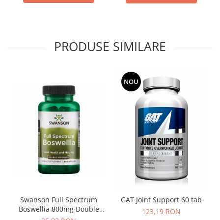
PRODUSE SIMILARE
NOU
Swanson Full Spectrum
GAT Joint Support 60 tab
Boswellia 800mg Double
123,19 RON
Strength 60 caps