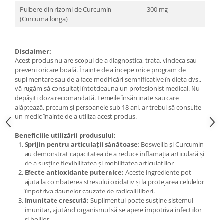
Pulbere din rizomi de Curcumin
300 mg
(Curcuma longa)
Disclaimer:
Acest produs nu are scopul de a diagnostica, trata, vindeca sau
preveni oricare boală. Înainte de a începe orice program de
suplimentare sau de a face modificări semnificative în dieta dvs.,
vă rugăm să consultați întotdeauna un profesionist medical. Nu
depășiți doza recomandată. Femeile însărcinate sau care
alăptează, precum și persoanele sub 18 ani, ar trebui să consulte
un medic înainte de a utiliza acest produs.
Beneficiile utilizării produsului:
Sprijin pentru articulații sănătoase:
Boswellia și Curcumin
au demonstrat capacitatea de a reduce inflamația articulară și
de a susține flexibilitatea și mobilitatea articulațiilor.
Efecte antioxidante puternice:
Aceste ingrediente pot
ajuta la combaterea stresului oxidativ și la protejarea celulelor
împotriva daunelor cauzate de radicalii liberi.
Imunitate crescută:
Suplimentul poate susține sistemul
imunitar, ajutând organismul să se apere împotriva infecțiilor
și bolilor.