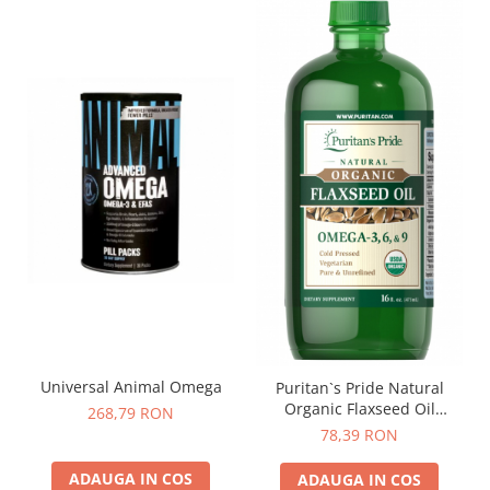
Universal Animal Omega
Puritan`s Pride Natural
Organic Flaxseed Oil
268,79 RON
(omega 3-6-9) 473 ml
78,39 RON
ADAUGA IN COS
ADAUGA IN COS