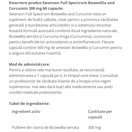
Descriere produs Swanson Full Spectrum Boswellia and
Under Armour
Curcumin 300 mg 60 capsule:
Universal
Swanson Full Spectrum Boswellia and Curcumin este un
Vitargo
supliment de înaltă calitate, creat pentru a promova sănătatea
generală și bunăstarea articulațiilor și a sistemului imunitar.
Weider
Această formulă avansată combină două ingrediente naturale,
Zenana
Boswellia serrata și Curcuma longa (Curcumina), cunoscute
pentru beneficiile lor antioxidante și antiinflamatorii. Fiecare
capsulă conține 300 mg de amestec Boswellia și Curcumin pentru
a asigura eficacitatea maximă.
Mod de administrare:
Pentru a obține cele mai bune rezultate, se recomandă
administrarea a 1 capsulă pe zi, în timpul unei mese. Consultați
un profesionist de sănătate înainte de a începe orice regim
suplimentar, mai ales dacă luați alte medicamente sau aveți
condiții medicale preexistente.
Tabel de ingrediente:
Ingredient activ
Cantitate per
capsulă
Pulbere din rasina de Boswellia serrata
300 mg